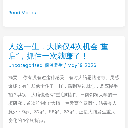
缓
然
40
Read More »
心
分
梗？
钟！
医
生
人这一生，大脑仅4次机会“重
人
提
启”，抓住一次就赚了！
这
醒：
一
Uncategorized
,
保健养生
/
May 19, 2026
这
生，
3
摘要： 你有没有过这种感受：有时大脑思路清奇、灵感
大
类“隐
爆棚；有时却像卡住了一样，话到嘴边就忘，反应慢半
脑
形
拍？其实，大脑也会有“重启时刻”。日前剑桥大学的一
仅
炸
项研究，首次绘制出“大脑一生发育全景图”，结果令人
4
弹”最
意外：9岁、32岁、66岁、83岁，正是大脑发生重大
次
危
变化的4个转折点。
机
险