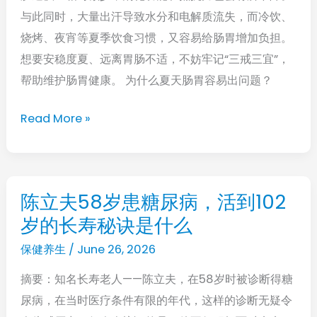
有
劳
与此同时，大量出汗导致水分和电解质流失，而冷饮、
诀
眼！
烧烤、夜宵等夏季饮食习惯，又容易给肠胃增加负担。
窍：
想要安稳度夏、远离胃肠不适，不妨牢记“三戒三宜”，
远
帮助维护肠胃健康。 为什么夏天肠胃容易出问题？
离“三
戒”，
Read More »
坚
持“三
宜”，
安
陈立夫58岁患糖尿病，活到102
陈
稳
岁的长寿秘诀是什么
立
度
夫
保健养生
/
June 26, 2026
夏
58
摘要：知名长寿老人——陈立夫，在58岁时被诊断得糖
岁
尿病，在当时医疗条件有限的年代，这样的诊断无疑令
患