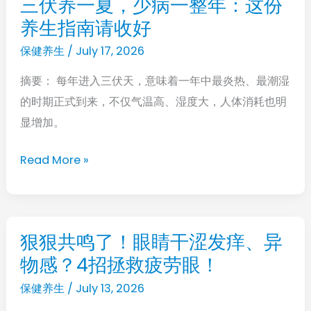
三伏养一夏，少病一整年：这份
三
有
养生指南请收好
伏
助
养
保健养生
/
July 17, 2026
于
一
呵
摘要： 每年进入三伏天，意味着一年中最炎热、最潮湿
夏，
护
的时期正式到来，不仅气温高、湿度大，人体消耗也明
少
肾
显增加。
病
脏
一
Read More »
健
整
康
年：
这
份
狠狠共鸣了！眼睛干涩发痒、异
狠
养
物感？4招拯救疲劳眼！
狠
生
共
保健养生
/
July 13, 2026
指
鸣