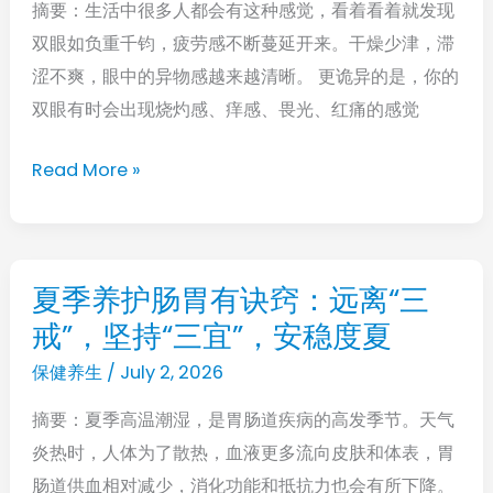
南
摘要：生活中很多人都会有这种感觉，看着看着就发现
了！
请
双眼如负重千钧，疲劳感不断蔓延开来。干燥少津，滞
眼
收
涩不爽，眼中的异物感越来越清晰。 更诡异的是，你的
睛
好
双眼有时会出现烧灼感、痒感、畏光、红痛的感觉
干
涩
Read More »
发
痒、
异
物
夏季养护肠胃有诀窍：远离“三
夏
感？
戒”，坚持“三宜”，安稳度夏
季
4
养
保健养生
/
July 2, 2026
招
护
拯
摘要：夏季高温潮湿，是胃肠道疾病的高发季节。天气
肠
救
炎热时，人体为了散热，血液更多流向皮肤和体表，胃
胃
疲
肠道供血相对减少，消化功能和抵抗力也会有所下降。