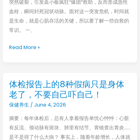
借
突然破裂，引发血小板疯狂“爆团”救助，反而形成急性
宁
鉴
血栓，瞬间封死冠状动脉。面对这一突发危机，时间就
可
是生命，就是心肌存活的关键，所以要了解一些自救的
虚
常识。 一、
惊，
也
Read More »
不
要
拖！
一
体检报告上的8种假病只是身体
体
文
老了，不要自己吓自己！
检
看
报
保健养生
/
June 4, 2026
懂
告
急
摘要：每年体检后，总有人拿着报告单忧心忡忡：心脏
上
性
有反流、颈动脉有斑块、肺里有结节、胃镜查出胃炎……
的
心
是不是得了什么大病？ 事实上，随着年龄增长，人体就
8