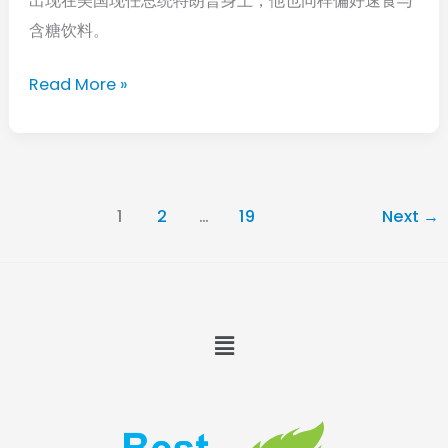
出现在美国现任总统特朗普身上，他也同样偏好速食与
依
含糖饮料。
然
长
Read More »
寿，
这
一
点
1
2
…
19
Next
→
比
饮
食
更
Menu
重
要！