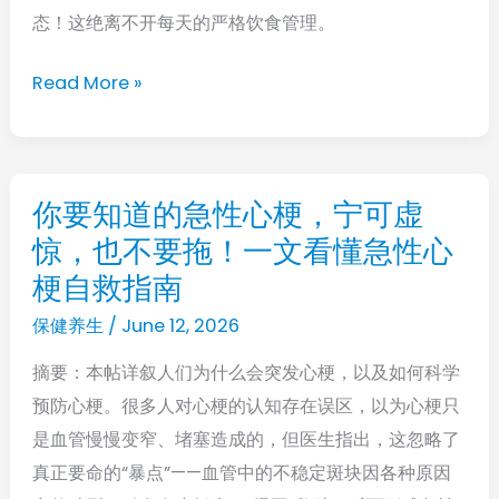
态！这绝离不开每天的严格饮食管理。
罗
的
Read More »
餐
盘
哲
学，
你要知道的急性心梗，宁可虚
你
健
惊，也不要拖！一文看懂急性心
要
康
知
梗自救指南
饮
道
保健养生
/
June 12, 2026
食
的
习
摘要：本帖详叙人们为什么会突发心梗，以及如何科学
急
惯
预防心梗。很多人对心梗的认知存在误区，以为心梗只
性
值
是血管慢慢变窄、堵塞造成的，但医生指出，这忽略了
心
得
真正要命的“暴点”——血管中的不稳定斑块因各种原因
梗，