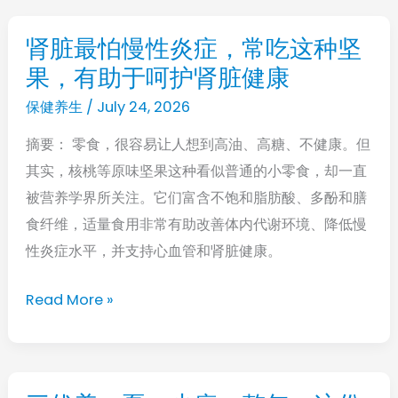
了
解
肾脏最怕慢性炎症，常吃这种坚
肾
其
果，有助于呵护肾脏健康
脏
真
最
保健养生
/
July 24, 2026
正
怕
功
摘要： 零食，很容易让人想到高油、高糖、不健康。但
慢
效
其实，核桃等原味坚果这种看似普通的小零食，却一直
性
被营养学界所关注。它们富含不饱和脂肪酸、多酚和膳
炎
食纤维，适量食用非常有助改善体内代谢环境、降低慢
症，
性炎症水平，并支持心血管和肾脏健康。
常
吃
Read More »
这
种
坚
果，