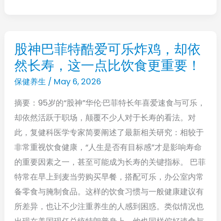
应
知
道
股神巴菲特酷爱可乐炸鸡，却依
股
牙
然长寿，这一点比饮食更重要！
神
齿
巴
保健养生
/
May 6, 2026
健
菲
康
摘要：95岁的“股神”华伦·巴菲特长年喜爱速食与可乐，
特
的
却依然活跃于职场，颠覆不少人对于长寿的看法。对
酷
真
此，复健科医学专家简要阐述了最新相关研究：相较于
爱
相
非常重视饮食健康，“人生是否有目标感”才是影响寿命
可
的重要因素之一，甚至可能成为长寿的关键指标。 巴菲
乐
特常在早上到麦当劳购买早餐，搭配可乐，办公室内常
炸
备零食与腌制食品。这样的饮食习惯与一般健康建议有
鸡，
所差异，也让不少注重养生的人感到困惑。类似情况也
却