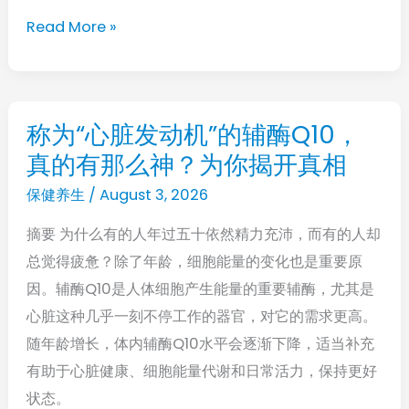
错，
Read More »
别
让“卵
巢
衰
称为“心脏发动机”的辅酶Q10，
称
老”偷
真的有那么神？为你揭开真相
为“心
走
脏
保健养生
/
August 3, 2026
你
发
的
摘要 为什么有的人年过五十依然精力充沛，而有的人却
动
青
总觉得疲惫？除了年龄，细胞能量的变化也是重要原
机”的
春
因。辅酶Q10是人体细胞产生能量的重要辅酶，尤其是
辅
心脏这种几乎一刻不停工作的器官，对它的需求更高。
酶
随年龄增长，体内辅酶Q10水平会逐渐下降，适当补充
Q10，
有助于心脏健康、细胞能量代谢和日常活力，保持更好
真
状态。
的