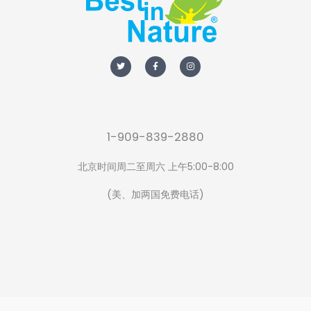
T
F
I
w
a
n
i
c
s
t
e
t
t
b
a
e
o
g
r
o
r
k
a
-
m
f
1-909-839-2880
北京时间周二至周六 上午5:00-8:00
(美、加两国免费电话)