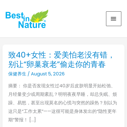
Skip
MAI
to
content
MEN
致40+女性：爱美怕老没有错，
致
别让“卵巢衰老”偷走你的青春
40+女
性：
保健养生
/
August 5, 2026
爱
摘要： 你是否发现女性过40岁后皮肤明显开始松弛、
美
月经量变少或周期紊乱？明明夜夜早睡，却总失眠、烦
怕
躁、易怒，甚至出现莫名的心慌与突然的躁热？别以为
老
这只是“工作太累”——这很可能是身体发出的“隐性更年
没
期”警报！ […]
有