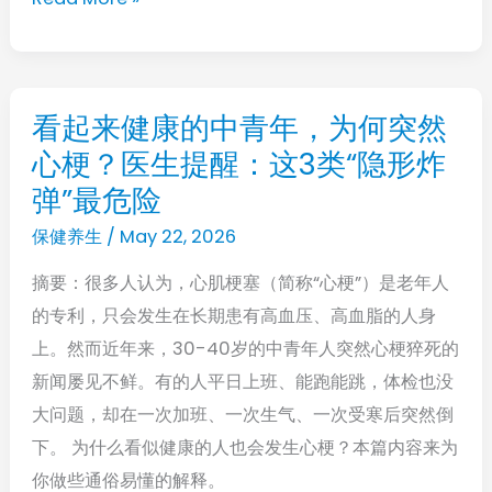
自
管
己！
功
能
可
看起来健康的中青年，为何突然
看
能
心梗？医生提醒：这3类“隐形炸
起
会
来
弹”最危险
受
健
保健养生
/
May 22, 2026
到
康
影
摘要：很多人认为，心肌梗塞（简称“心梗”）是老年人
的
响，
的专利，只会发生在长期患有高血压、高血脂的人身
中
身
上。然而近年来，30-40岁的中青年人突然心梗猝死的
青
体
新闻屡见不鲜。有的人平日上班、能跑能跳，体检也没
年，
或
大问题，却在一次加班、一次生气、一次受寒后突然倒
为
许
下。 为什么看似健康的人也会发生心梗？本篇内容来为
何
要
你做些通俗易懂的解释。
突