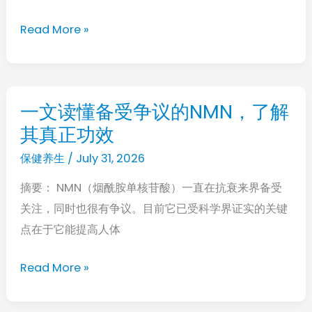
有
Read More »
那
么
神？
为
一文读懂备受争议的NMN，了解
一
你
其真正功效
文
揭
读
保健养生
/
July 31, 2026
开
懂
真
摘要： NMN（烟酰胺单核苷酸）一直在抗衰来界备受
备
相
关注，同时也很有争议。目前它已受科学界证实的关键
受
点在于它能提高人体
争
议
Read More »
的
NMN，