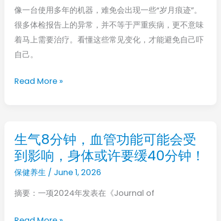
梗
像一台使用多年的机器，难免会出现一些“岁月痕迹”。
种
自
很多体检报告上的异常，并不等于严重疾病，更不意味
假
救
着马上需要治疗。看懂这些常见变化，才能避免自己吓
病
指
自己。
只
南
是
Read More »
身
体
老
了，
生气8分钟，血管功能可能会受
生
不
到影响，身体或许要缓40分钟！
气
要
8
保健养生
/
June 1, 2026
自
分
己
摘要：一项2024年发表在《Journal of
钟，
吓
血
Read More »