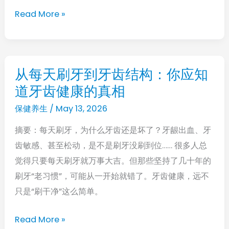
会“重
Read More »
启”，
抓
住
一
从每天刷牙到牙齿结构：你应知
从
次
道牙齿健康的真相
每
就
天
保健养生
/
May 13, 2026
赚
刷
了！
摘要：每天刷牙，为什么牙齿还是坏了？牙龈出血、牙
牙
齿敏感、甚至松动，是不是刷牙没刷到位…… 很多人总
到
觉得只要每天刷牙就万事大吉。但那些坚持了几十年的
牙
刷牙“老习惯”，可能从一开始就错了。牙齿健康，远不
齿
只是“刷干净”这么简单。
结
构：
Read More »
你