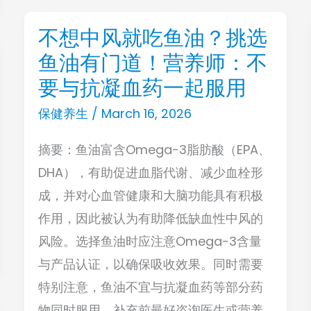
或
引
不想中风就吃鱼油？挑选
不
起
鱼油有门道！营养师：不
想
血
中
要与抗凝血药一起服用
糖
风
保健养生
/
March 16, 2026
飙
就
升
摘要：鱼油富含Omega-3脂肪酸（EPA、
吃
DHA），有助促进血脂代谢、减少血栓形
鱼
成，并对心血管健康和大脑功能具有积极
油？
作用，因此被认为有助降低缺血性中风的
挑
风险。选择鱼油时应注意Omega-3含量
选
与产品认证，以确保吸收效果。同时需要
鱼
特别注意，鱼油不宜与抗凝血药等部分药
油
物同时服用，补充前最好咨询医生或营养