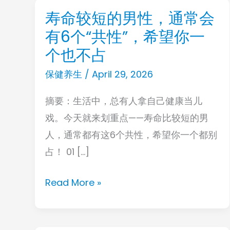
寿命较短的男性，通常会
寿
有6个“共性”，希望你一
命
较
个也不占
短
保健养生
/
April 29, 2026
的
摘要：生活中，总有人拿自己健康当儿
男
戏。今天就来划重点——寿命比较短的男
性，
人，通常都有这6个共性，希望你一个都别
通
占！ 01 […]
常
会
Read More »
有
6
个“共