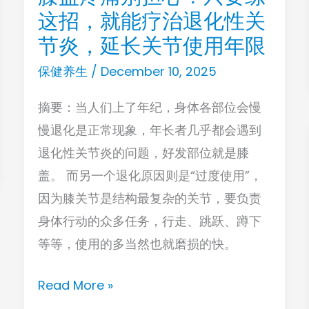
险
这招，就能疗治退化性关
盖
疼
节炎，延长关节使用年限
痛
保健养生
/
December 10, 2025
别
摘要：当人们上了年纪，身体各部位会慢
担
慢退化是正常现象，年长者几乎都会遇到
心！
退化性关节炎的问题，好发部位就是膝
只
盖。 而另一个退化原因则是“过度使用”，
要
因为膝关节是结构最复杂的关节，要负责
练
身体行动的众多任务，行走、跳跃、蹲下
这
等等，使用的多当然也就磨损的快。
招，
就
Read More »
能