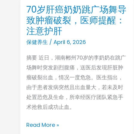
性”，
70岁肝癌奶奶跳广场舞导
70
希
致肿瘤破裂，医师提醒：
岁
望
肝
注意护肝
你
癌
保健养生
/
April 6, 2026
一
奶
个
摘要 近日，湖南郴州70岁的李奶奶在跳广
奶
也
场舞时突发剧烈腹痛，送医后发现肝脏肿
跳
不
瘤破裂出血，情况一度危急。医生指出，
广
占
由于患者发病突然且出血量大，若未及时
场
处置恐危及生命，所幸经医疗团队紧急手
舞
术抢救后成功止血。
导
致
Read More »
肿