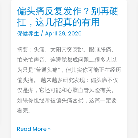
偏头痛反复发作？别再硬
偏
扛，这几招真的有用
头
痛
保健养生
/
April 29, 2026
反
摘要：头痛、太阳穴突突跳、眼眶胀痛、
复
怕光怕声音、连睡觉都成问题……很多人以
发
为只是“普通头痛”，但其实你可能正在经历
作？
偏头痛。 越来越多研究发现：偏头痛不仅
别
仅是疼，它还可能和心脑血管风险有关。
再
如果你也经常被偏头痛困扰，这篇一定要
硬
看完。
扛，
这
Read More »
几