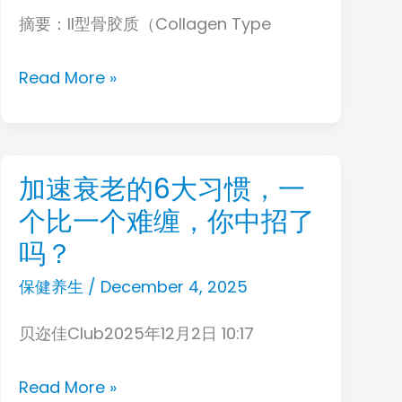
风
摘要：II型骨胶质（Collagen Type
型
险
骨
Read More »
胶
质
强
健
加速衰老的6大习惯，一
加
骨
个比一个难缠，你中招了
速
骼、
衰
吗？
呵
老
保健养生
/
December 4, 2025
护
的
关
贝迩佳Club2025年12月2日 10:17
6
节，
大
滋
Read More »
习