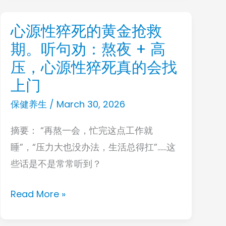
损！
心源性猝死的黄金抢救
心
期。听句劝：熬夜 + 高
源
性
压，心源性猝死真的会找
猝
上门
死
保健养生
/
March 30, 2026
的
黄
摘要： “再熬一会，忙完这点工作就
金
睡”，“压力大也没办法，生活总得扛”……这
抢
些话是不是常常听到？
救
Read More »
期。
听