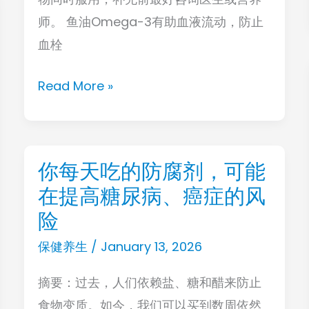
有
师。 鱼油Omega-3有助血液流动，防止
门
血栓
道！
营
Read More »
养
师：
不
要
你每天吃的防腐剂，可能
你
与
在提高糖尿病、癌症的风
每
抗
天
险
凝
吃
保健养生
/
January 13, 2026
血
的
药
摘要：过去，人们依赖盐、糖和醋来防止
防
一
食物变质。如今，我们可以买到数周依然
腐