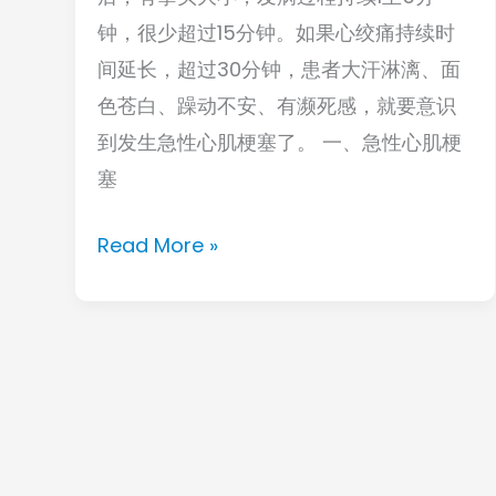
钟，很少超过15分钟。如果心绞痛持续时
命
间延长，超过30分钟，患者大汗淋漓、面
的，
色苍白、躁动不安、有濒死感，就要意识
不
到发生急性心肌梗塞了。 一、急性心肌梗
是
塞
心
脏
Read More »
病，
而
是
你
的
大
意