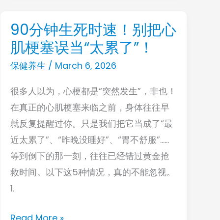
句
劝：
90分钟生死时速！别把心
90
熬
肌梗塞误当“太累了”！
分
夜
钟
保健养生
/
March 6, 2026
+
生
高
很多人以为，心梗都是“突然发生”，非也！
死
压，
在真正的心肌梗塞来临之前，身体往往早
时
心
就反复提醒过你。只是我们把它当成了“最
速！
源
近太累了”、“昨晚没睡好”、“胃不舒服”……
别
性
等到倒下的那一刻，往往已经错过黄金抢
把
猝
救时间。以下这5种情况，真的不能忽视。
心
死
1.
肌
真
梗
的
Read More »