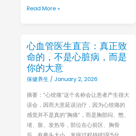
研
Read More »
究
发
现：
握
心血管医生直言：真正致
心
力
命的，不是心脏病，而是
血
与
管
你的大意
失
医
保健养生
/
January 2, 2026
智
生
密
摘要：”心绞痛”这个名称会让患者产生很大
直
切
误会，因而大意延误治疗，因为心绞痛的
言：
相
感觉并不是真的”胸痛”，而是胸部闷、憋、
真
关
堵、胀、发热等，部位在心前区、胸骨
正
后，有拳头大小，发病过程持续1至5分
致