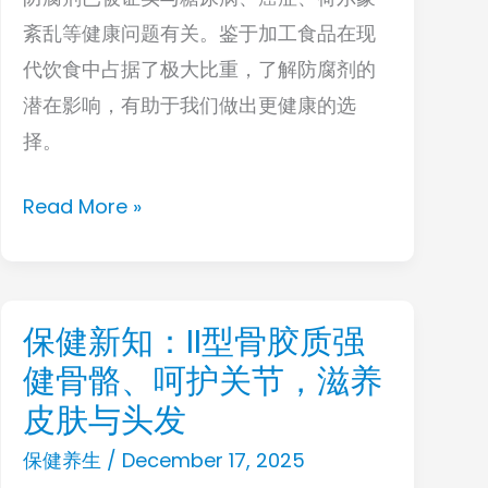
紊乱等健康问题有关。鉴于加工食品在现
悄
代饮食中占据了极大比重，了解防腐剂的
悄
潜在影响，有助于我们做出更健康的选
让
择。
血
糖
Read More »
升
高，
产
生
保健新知：II型骨胶质强
保
更
健骨骼、呵护关节，滋养
健
多
新
皮肤与头发
健
知：
保健养生
/
December 17, 2025
康
II