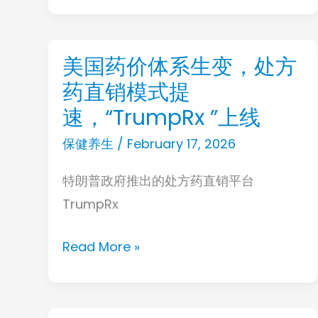
瘤
破
裂，
美国药价体系生变，处方
美
医
药直销模式提
国
师
药
速，“TrumpRx ”上线
提
价
保健养生
/
February 17, 2026
醒：
体
注
特朗普政府推出的处方药直销平台
系
意
TrumpRx
生
护
变，
肝
Read More »
处
方
药