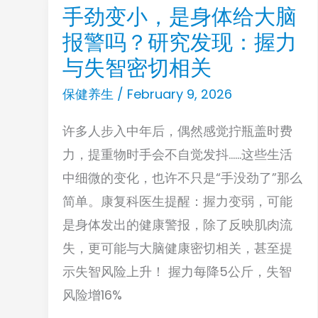
直
手劲变小，是身体给大脑
手
销
报警吗？研究发现：握力
劲
模
变
与失智密切相关
式
小，
保健养生
/
February 9, 2026
提
是
速，“TrumpRx
许多人步入中年后，偶然感觉拧瓶盖时费
身
”上
力，提重物时手会不自觉发抖……这些生活
体
线
中细微的变化，也许不只是“手没劲了”那么
给
简单。康复科医生提醒：握力变弱，可能
大
是身体发出的健康警报，除了反映肌肉流
脑
失，更可能与大脑健康密切相关，甚至提
报
示失智风险上升！ 握力每降5公斤，失智
警
风险增16%
吗？