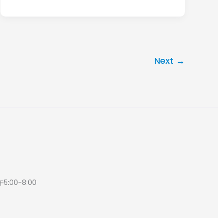
养
惯，
皮
一
肤
个
与
比
Next
→
头
一
发
个
难
缠，
你
中
招
:00-8:00
了
吗？