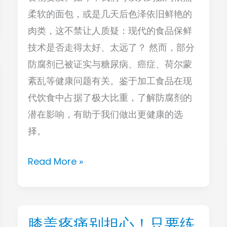
起
柔软的面包，或是几天后色泽依旧鲜艳的
剂，
服
肉类，这不禁让人质疑：现代的食品保鲜
可
用
技术是否走得太好、太远了？ 然而，部分
能
防腐剂已被证实与糖尿病、癌症、荷尔蒙
在
紊乱等健康问题有关。鉴于加工食品在现
提
代饮食中占据了极大比重，了解防腐剂的
高
潜在影响，有助于我们做出更健康的选
糖
择。
尿
病、
Read More »
癌
症
的
风
膝盖疼痛别担心！只要练
膝