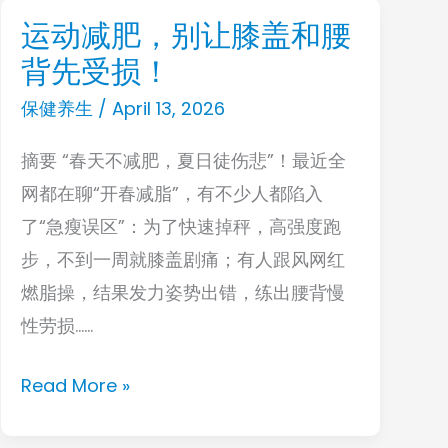
运动减肥，别让膝盖和腰
运
背先受损！
动
减
保健养生
/
April 13, 2026
肥，
摘要 “春天不减肥，夏日徒伤悲”！最近全
别
网都在聊“开春减脂”，有不少人都陷入
让
了“急瘦误区”：为了快速掉秤，高强度跑
膝
步，不到一周就膝盖剧痛；有人跟风网红
盖
燃脂操，结果发力姿势出错，练出腰背慢
和
性劳损……
腰
背
Read More »
先
受