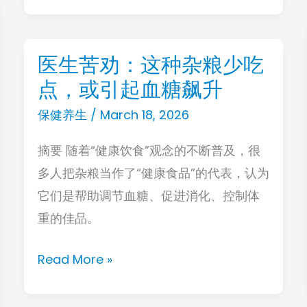
招
真
的
医生苦劝：这种杂粮少吃
医
有
点，或引起血糖飙升
生
用
苦
保健养生
/
March 18, 2026
劝：
摘要 随着“健康饮食”观念的不断普及，很
这
多人把杂粮当作了“健康食品”的代表，认为
种
它们是帮助调节血糖、促进消化、控制体
杂
重的佳品。
粮
少
Read More »
吃
点，