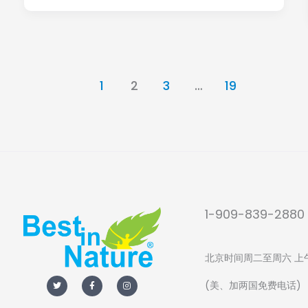
疗
治
退
化
1
2
3
…
19
性
关
节
炎，
延
长
1-909-839-2880
关
节
北京时间周二至周六 上午5
使
T
F
I
(美、加两国免费电话)
w
a
n
i
c
s
用
t
e
t