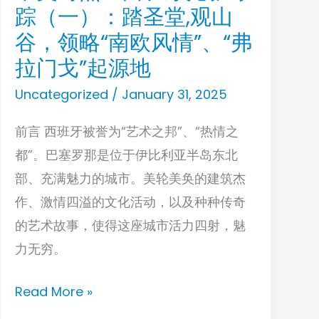
踪（一）：踏圣堂,观山
英
对
谷，领略“南欧风情”、“弗
照：
拉门戈”起源地
西
Uncategorized
/
January 31, 2025
班
牙
前言 西班牙被誉为“艺术之邦”、“热情之
光
都”。巴塞罗那是位于伊比利亚半岛东北
影
部、充满魅力的城市。美轮美奂的建筑杰
寻
作、激情四溢的文化活动，以及种种传奇
踪
的艺术故事，使得这座城市活力四射，魅
（一）：
力无穷。
踏
Read More »
圣
堂,