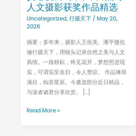
人文摄影获奖作品精选
心
悦
Uncategorized
,
行摄天下
/
May 20,
目
2026
（下）|
摘要：多年来，摄影人王俭美、潘平微伉
自
俪行摄天下，用镜头记录自然之美与人文
然
风情。一路耕耘，终见花开，梦想照进现
与
实，可谓实至名归，令人赞叹。 作品琳琅
人
满目，灿若星辰。今遴选部分近日精品，
文
与读者诸君分享欣赏。 […]
摄
影
Read More »
获
奖
作