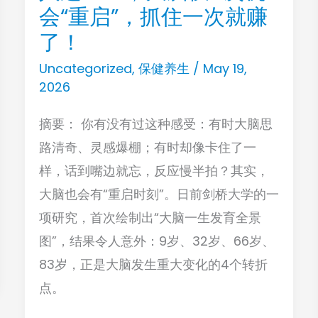
会“重启”，抓住一次就赚
这
一
了！
生，
Uncategorized
,
保健养生
/
May 19,
大
2026
脑
摘要： 你有没有过这种感受：有时大脑思
仅
路清奇、灵感爆棚；有时却像卡住了一
4
样，话到嘴边就忘，反应慢半拍？其实，
次
大脑也会有“重启时刻”。日前剑桥大学的一
机
项研究，首次绘制出“大脑一生发育全景
会“重
图”，结果令人意外：9岁、32岁、66岁、
启”，
83岁，正是大脑发生重大变化的4个转折
抓
点。
住
一