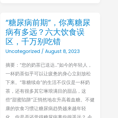
观
山
“糖尿病前期”，你离糖尿
“糖
谷，
病有多远？六大饮食误
尿
领
病
区，千万别吃错
略“南
前
Uncategorized
/
August 8, 2023
欧
期”，
风
摘要：“您的奶茶已送达…”如今的年轻人，
你
情”、“弗
一杯奶茶似乎可以让疲惫的身心立刻放松
离
拉
下来。“靠糖续命”的生活不仅仅是一杯奶
糖
门
茶，还有很多其它琳琅满目的甜品，这
尿
戈”起
些“甜蜜陷阱”正悄然地在升高着血糖。不健
病
源
康的饮食习惯让糖尿病趋势越来越年轻
有
地
化。你是否还觉得糖尿病离你很遥远？ 今
多