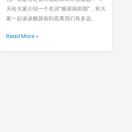
天给大家介绍一个名词“糖尿病前期”，和大
远？
家一起谈谈糖尿病到底离我们有多远。
六
大
Read More »
饮
食
误
区，
千
万
别
吃
错