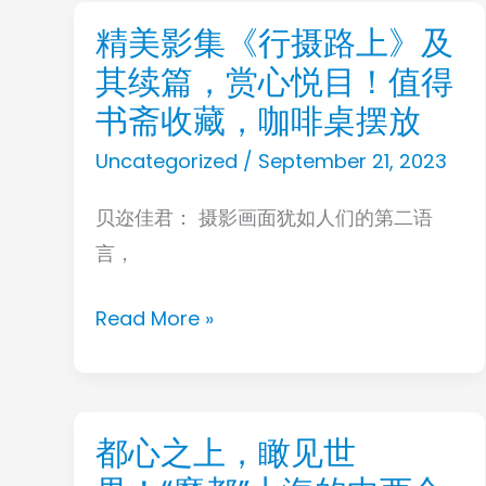
精美影集《行摄路上》及
品
精
精
其续篇，赏心悦目！值得
美
选
影
书斋收藏，咖啡桌摆放
集
Uncategorized
/
September 21, 2023
《行
贝迩佳君： 摄影画面犹如人们的第二语
摄
言，
路
上》
Read More »
及
其
续
篇，
都心之上，瞰见世
都
赏