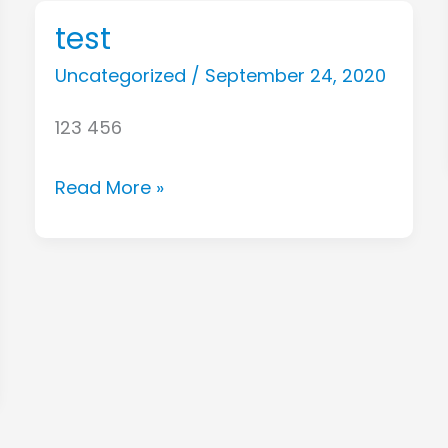
海
test
test
的
Uncategorized
/
September 24, 2020
时
尚
123 456
情
调
Read More »
（下）