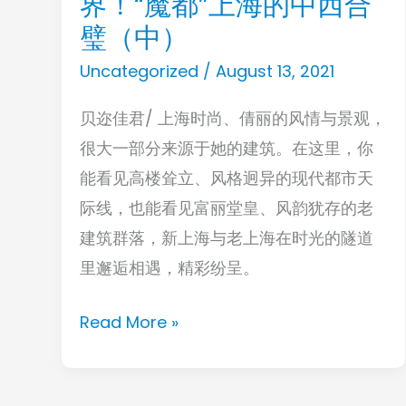
界！“魔都”上海的中西合
心
心
之
璧（中）
悦
上，
Uncategorized
/
August 13, 2021
目！
瞰
值
贝迩佳君/ 上海时尚、倩丽的风情与景观，
见
得
很大一部分来源于她的建筑。在这里，你
世
书
能看见高楼耸立、风格迥异的现代都市天
界！“魔
斋
际线，也能看见富丽堂皇、风韵犹存的老
都”上
收
建筑群落，新上海与老上海在时光的隧道
海
藏，
里邂逅相遇，精彩纷呈。
的
咖
中
啡
Read More »
西
桌
合
摆
璧
放