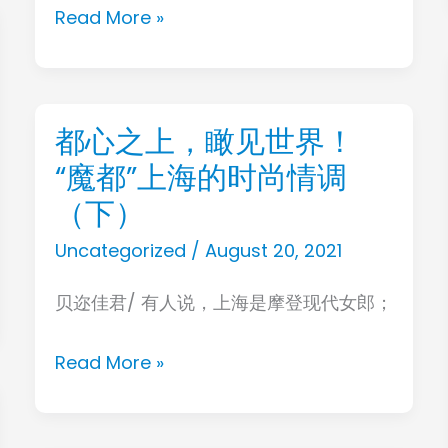
Read More »
次
就
赚
了！
都心之上，瞰见世界！
都
“魔都”上海的时尚情调
心
之
（下）
上，
Uncategorized
/
August 20, 2021
瞰
贝迩佳君/ 有人说，上海是摩登现代女郎；
见
世
Read More »
界！
“魔
都”上