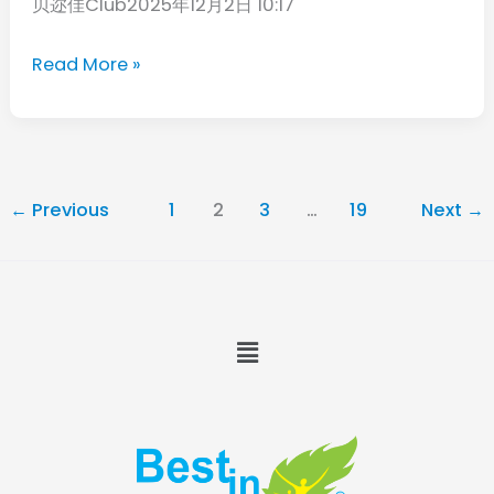
贝迩佳Club2025年12月2日 10:17
的
节
6
炎，
Read More »
大
延
习
长
惯，
关
一
节
←
Previous
1
2
3
…
19
Next
→
个
使
比
用
一
年
个
限
Menu
难
缠，
你
中
招