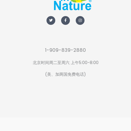
了
吗？
T
F
I
w
a
n
i
c
s
t
e
t
t
b
a
e
o
g
r
o
r
k
a
-
m
f
1-909-839-2880
北京时间周二至周六 上午5:00-8:00
(美、加两国免费电话)