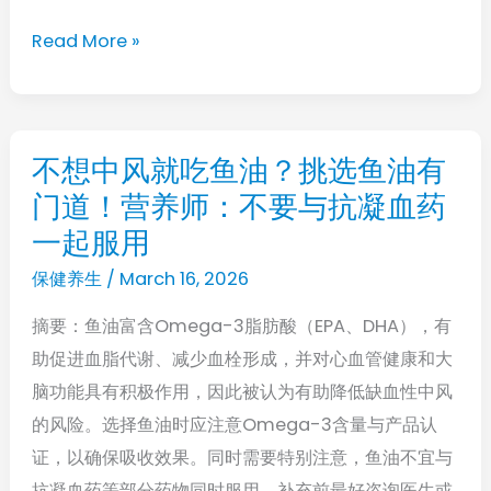
压，
粮
心
Read More »
少
源
吃
性
点，
猝
或
不想中风就吃鱼油？挑选鱼油有
不
死
引
门道！营养师：不要与抗凝血药
想
真
起
中
一起服用
的
血
风
会
保健养生
/
March 16, 2026
糖
就
找
飙
摘要：鱼油富含Omega-3脂肪酸（EPA、DHA），有
吃
上
升
助促进血脂代谢、减少血栓形成，并对心血管健康和大
鱼
门
脑功能具有积极作用，因此被认为有助降低缺血性中风
油？
的风险。选择鱼油时应注意Omega-3含量与产品认
挑
证，以确保吸收效果。同时需要特别注意，鱼油不宜与
选
抗凝血药等部分药物同时服用，补充前最好咨询医生或