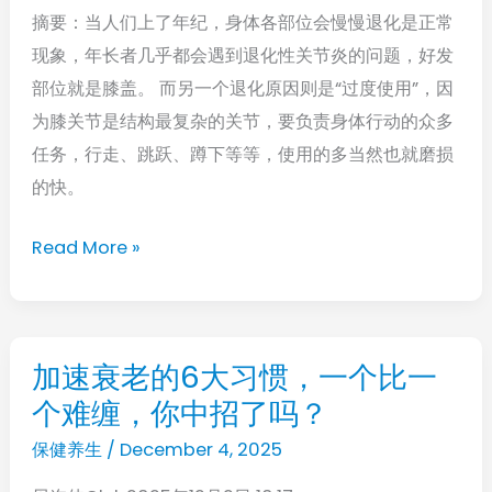
护
摘要：当人们上了年纪，身体各部位会慢慢退化是正常
担
关
现象，年长者几乎都会遇到退化性关节炎的问题，好发
心！
节，
部位就是膝盖。 而另一个退化原因则是“过度使用”，因
只
滋
为膝关节是结构最复杂的关节，要负责身体行动的众多
要
养
任务，行走、跳跃、蹲下等等，使用的多当然也就磨损
练
皮
的快。
这
肤
招，
与
Read More »
就
头
能
发
疗
治
加速衰老的6大习惯，一个比一
加
退
个难缠，你中招了吗？
速
化
衰
保健养生
/
December 4, 2025
性
老
关