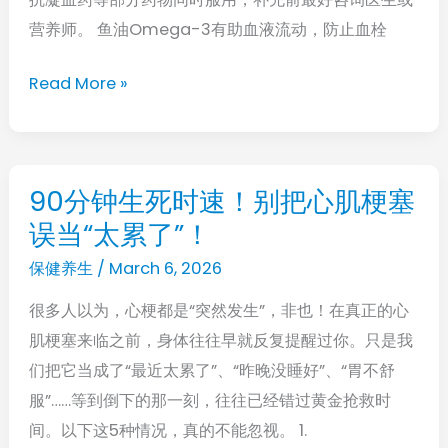
鱼
营养师。 鱼油Omega-3有助血液流动，防止血栓
油
有
Read More »
门
道！
营
养
90分钟生死时速！别把心肌梗塞
90
师：
误当“太累了”！
分
不
钟
保健养生
/
March 6, 2026
要
生
与
很多人以为，心梗都是“突然发生”，非也！在真正的心
死
抗
肌梗塞来临之前，身体往往早就反复提醒过你。只是我
时
凝
们把它当成了“最近太累了”、“昨晚没睡好”、“胃不舒
速！
血
服”……等到倒下的那一刻，往往已经错过黄金抢救时
别
药
间。以下这5种情况，真的不能忽视。 1.
把