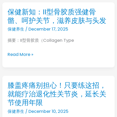
心
脏
保健新知：II型骨胶质强健骨
保
病，
骼、呵护关节，滋养皮肤与头发
健
而
新
保健养生
/
December 17, 2025
是
知：
你
摘要：II型骨胶质（Collagen Type
II
的
型
Read More »
大
骨
意
胶
质
强
膝盖疼痛别担心！只要练这招，
膝
健
就能疗治退化性关节炎，延长关
盖
骨
疼
节使用年限
骼、
痛
保健养生
/
December 10, 2025
呵
别