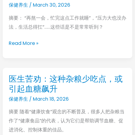
猝
保健养生
/
March 30, 2026
师
死
提
摘要： “再熬一会，忙完这点工作就睡”，“压力大也没办
的
醒：
法，生活总得扛”……这些话是不是常常听到？
黄
注
金
意
Read More »
抢
护
救
肝
期。
听
医生苦劝：这种杂粮少吃点，或
医
句
引起血糖飙升
生
劝：
苦
保健养生
/
March 18, 2026
熬
劝：
夜
摘要 随着“健康饮食”观念的不断普及，很多人把杂粮当
这
+
作了“健康食品”的代表，认为它们是帮助调节血糖、促
种
高
进消化、控制体重的佳品。
杂