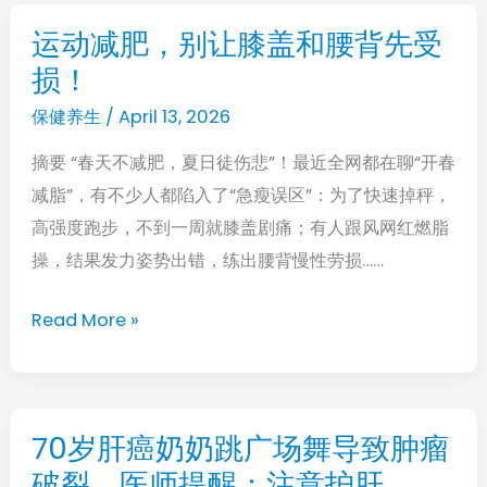
招
运动减肥，别让膝盖和腰背先受
运
真
损！
动
的
减
保健养生
/
April 13, 2026
有
肥，
用
摘要 “春天不减肥，夏日徒伤悲”！最近全网都在聊“开春
别
减脂”，有不少人都陷入了“急瘦误区”：为了快速掉秤，
让
高强度跑步，不到一周就膝盖剧痛；有人跟风网红燃脂
膝
操，结果发力姿势出错，练出腰背慢性劳损……
盖
和
Read More »
腰
背
先
受
70岁肝癌奶奶跳广场舞导致肿瘤
70
损！
破裂，医师提醒：注意护肝
岁