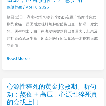
肝
保健养生
/
April 6, 2026
癌
摘要 近日，湖南郴州70岁的李奶奶在跳广场舞时突发
奶
剧烈腹痛，送医后发现肝脏肿瘤破裂出血，情况一度危
奶
急。医生指出，由于患者发病突然且出血量大，若未及
跳
时处置恐危及生命，所幸经医疗团队紧急手术抢救后成
广
功止血。
场
舞
Read More »
导
致
肿
瘤
心源性猝死的黄金抢救期。听句
心
破
劝：熬夜 + 高压，心源性猝死真
源
裂，
性
的会找上门
医