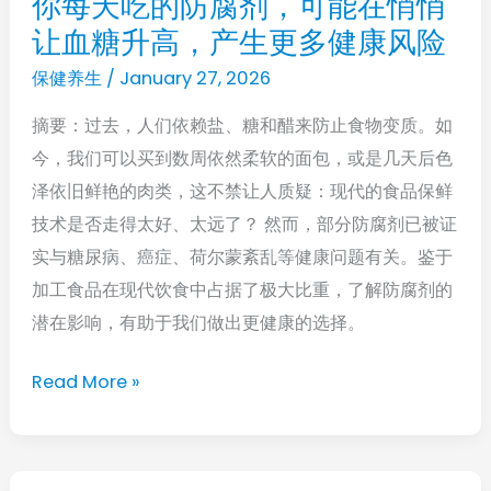
你每天吃的防腐剂，可能在悄悄
你
现：
让血糖升高，产生更多健康风险
每
握
天
保健养生
/
January 27, 2026
力
吃
与
摘要：过去，人们依赖盐、糖和醋来防止食物变质。如
的
失
今，我们可以买到数周依然柔软的面包，或是几天后色
防
智
泽依旧鲜艳的肉类，这不禁让人质疑：现代的食品保鲜
腐
密
技术是否走得太好、太远了？ 然而，部分防腐剂已被证
剂，
切
实与糖尿病、癌症、荷尔蒙紊乱等健康问题有关。鉴于
可
相
加工食品在现代饮食中占据了极大比重，了解防腐剂的
能
关
潜在影响，有助于我们做出更健康的选择。
在
悄
Read More »
悄
让
血