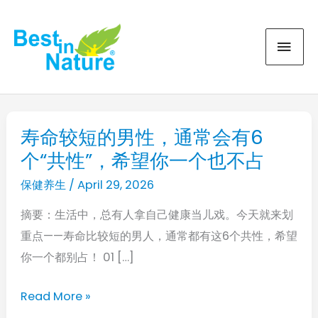
Skip
MAI
to
content
MEN
寿命较短的男性，通常会有6
寿
个“共性”，希望你一个也不占
命
较
保健养生
/
April 29, 2026
短
摘要：生活中，总有人拿自己健康当儿戏。今天就来划
的
重点——寿命比较短的男人，通常都有这6个共性，希望
男
你一个都别占！ 01 […]
性，
通
Read More »
常