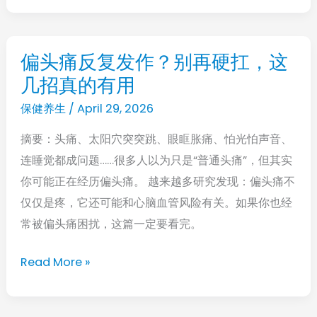
会
有
6
偏头痛反复发作？别再硬扛，这
偏
个“共
几招真的有用
头
性”，
痛
保健养生
/
April 29, 2026
希
反
望
摘要：头痛、太阳穴突突跳、眼眶胀痛、怕光怕声音、
复
你
连睡觉都成问题……很多人以为只是“普通头痛”，但其实
发
一
你可能正在经历偏头痛。 越来越多研究发现：偏头痛不
作？
个
仅仅是疼，它还可能和心脑血管风险有关。如果你也经
别
也
常被偏头痛困扰，这篇一定要看完。
再
不
硬
Read More »
占
扛，
这
几