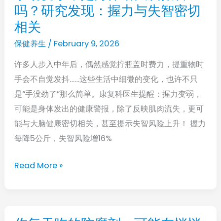
药
吗？研究发现：握力与失智密切
劲
直
变
相关
销
小，
保健养生
/
February 9, 2026
模
是
式
许多人步入中年后，偶然感觉拧瓶盖时费力，提重物时
身
提
手会不自觉发抖……这些生活中细微的变化，也许不只
体
速，“TrumpRx
是“手没劲了”那么简单。康复科医生提醒：握力变弱，
给
”上
可能是身体发出的健康警报，除了反映肌肉流失，更可
大
线
能与大脑健康密切相关，甚至提示失智风险上升！ 握力
脑
每降5公斤，失智风险增16%
报
警
Read More »
吗？
研
究
发