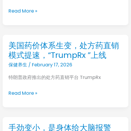
一
心
起
Read More »
肌
服
梗
用
塞
误
美国药价体系生变，处方药直销
美
当“太
模式提速，“TrumpRx ”上线
国
累
药
保健养生
/
February 17, 2026
了”！
价
特朗普政府推出的处方药直销平台 TrumpRx
体
系
Read More »
生
变，
处
方
手劲变小，是身体给大脑报警
手