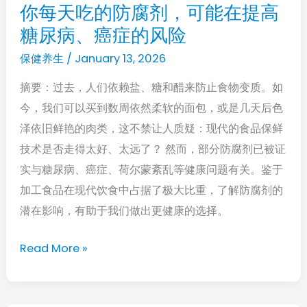
糖
你每天吃的防腐剂，可能在提高
你
升
糖尿病、癌症的风险
每
高，
天
保健养生
/
January 13, 2026
产
吃
生
摘要：过去，人们依赖盐、糖和醋来防止食物变质。如
的
更
今，我们可以买到数周依然柔软的面包，或是几天后色
防
多
泽依旧鲜艳的肉类，这不禁让人质疑：现代的食品保鲜
腐
健
技术是否走得太好、太远了？ 然而，部分防腐剂已被证
剂，
康
实与糖尿病、癌症、荷尔蒙紊乱等健康问题有关。鉴于
可
风
加工食品在现代饮食中占据了极大比重，了解防腐剂的
能
险
潜在影响，有助于我们做出更健康的选择。
在
提
Read More »
高
糖
尿