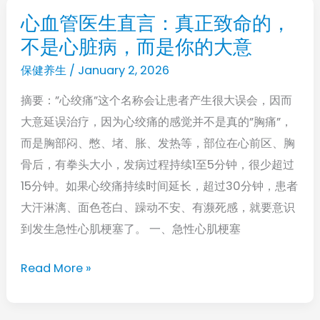
病、
心血管医生直言：真正致命的，
心
癌
不是心脏病，而是你的大意
血
症
管
保健养生
/
January 2, 2026
的
医
风
摘要：”心绞痛”这个名称会让患者产生很大误会，因而
生
险
大意延误治疗，因为心绞痛的感觉并不是真的”胸痛”，
直
而是胸部闷、憋、堵、胀、发热等，部位在心前区、胸
言：
骨后，有拳头大小，发病过程持续1至5分钟，很少超过
真
15分钟。如果心绞痛持续时间延长，超过30分钟，患者
正
大汗淋漓、面色苍白、躁动不安、有濒死感，就要意识
致
到发生急性心肌梗塞了。 一、急性心肌梗塞
命
的，
Read More »
不
是