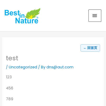
Skip
MAI
to
content
MEN
Facebook
WordPress
Link
← 回首页
test
/
Uncategorized
/ By
dns@aut.com
123
456
789