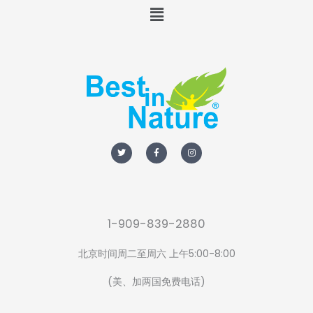
Menu
T
F
I
w
a
n
i
c
s
t
e
t
t
b
a
e
o
g
r
o
r
k
a
-
m
f
1-909-839-2880
北京时间周二至周六 上午5:00-8:00
(美、加两国免费电话)