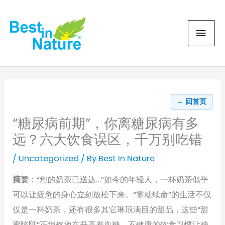
Skip
MAI
to
content
MEN
← 回首页
“糖尿病前期”，你离糖尿病有多
远？六大饮食误区，千万别吃错
/
Uncategorized
/ By
Best In Nature
摘要
：“您的奶茶已送达…”如今的年轻人，一杯奶茶似乎
可以让疲惫的身心立刻放松下来。“靠糖续命”的生活不仅
仅是一杯奶茶，还有很多其它琳琅满目的甜品，这些“甜
蜜陷阱”正悄然地在升高着血糖。不健康的饮食习惯让糖