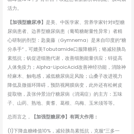
活力。
【加强型糖尿净】
是美、中医学家、营养学家针对II型糖
尿病患者、边界型糖尿病患（葡萄糖耐量性异常）者精
心研制的剂型：匙羹藤（Gymnema）是来自印度的”糖
分杀手”，可媲美Tobutamide口服降糖药；铬减轻胰岛
素抵抗；钒促进细胞代谢，改善细胞能量供应；锌提高
人体免疫力；Alpha-LipoicAcid改善神经功能，消除神
经麻木、触电感，减低糖尿病足风险；山桑子改进视力
降低及微循环障碍，预防视网膜病变，此外还有松树皮
提取物，及张仲景治疗糖尿病（消渴症）的主方：五味
子、山药、熟地、黄耆、葛根、乌梅、玉米须等等。
总而言之，
【加强型糖尿净】有两大作用：
(1)下降血糖峰值10%，减轻胰岛素抵抗，克服”三多一