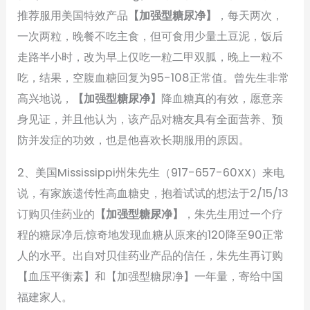
推荐服用美国特效产品
【加强型糖尿净】
，每天两次，
一次两粒，晚餐不吃主食，但可食用少量土豆泥，饭后
走路半小时，改为早上仅吃一粒二甲双胍，晚上一粒不
吃，结果，空腹血糖回复为95-108正常值。曾先生非常
高兴地说，
【加强型糖尿净】
降血糖真的有效，愿意亲
身见证，并且他认为，该产品对糖友具有全面营养、预
防并发症的功效，也是他喜欢长期服用的原因。
2、美国Mississippi州朱先生（917-657-60XX）来电
说，有家族遗传性高血糖史，抱着试试的想法于2/15/13
订购贝佳药业的
【加强型糖尿净】
，朱先生用过一个疗
程的糖尿净后,惊奇地发现血糖从原来的120降至90正常
人的水平。出自对贝佳药业产品的信任，朱先生再订购
【血压平衡素】和【加强型糖尿净】一年量，寄给中国
福建家人。