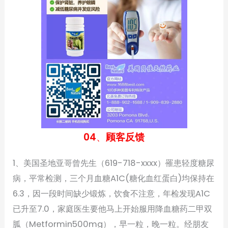
04
、
顾客反馈
1、美国圣地亚哥曾先生（619-718-xxxx）罹患轻度糖尿
病，平常检测，三个月血糖A1C(糖化血红蛋白)均保持在
6.3，因一段时间缺少锻炼，饮食不注意，年检发现A1C
已升至7.0，家庭医生要他马上开始服用降血糖药二甲双
胍（Metformin500mg），早一粒，晚一粒。经朋友