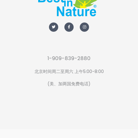
T
F
I
w
a
n
i
c
s
t
e
t
t
b
a
e
o
g
r
o
r
k
a
-
m
f
1-909-839-2880
北京时间周二至周六 上午5:00-8:00
(美、加两国免费电话)