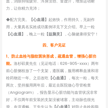
血，消除持续疲劳、浑身没劲、冒虚汗，增加运动耐
力，让你精力充沛；
◆配方完美。
【心血通】
起效快，作用持久，无副作
用，大量真名实姓成功案例详见下文介绍。早上一粒
【心血通】
，晚上一粒
【益脑灵】
，心脑健康得安宁！
四、客户见证
1、防止血栓与脂纹斑块形成，疏通血管，增强心脏功
能。
洛杉矶黄先生（见证电话：626-905-xxxx）两年
前心脏侧枝放了一个支架，遵医嘱，服用稀释血液和溶
栓药物近一年。之后改吃
【心血通】
，每次一粒，每天
两次，坚持服用两年后，最近去医院做心导管检查
（Angiogram），报告显示心脏功能与血管状况非常
好，不仅两年前安装的支架没被堵塞，主动脉也很光
滑，血流通畅。王先生认为
【心血通】
对防止血栓和脂