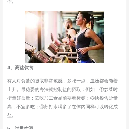
作。
4、高盐饮食
有人对食盐的摄取非常敏感，多吃一点，血压都会随着
上升。最稳妥的办法就控制盐的摄取：例如：①炒菜时
衡量好盐量；②吃加工食品前要看标签；③快餐含盐量
高，不宜多吃；④苏打水喝多了在体内同样可以转化成
盐。
5、过量饮酒