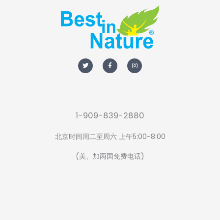
T
F
I
w
a
n
i
c
s
t
e
t
t
b
a
e
o
g
r
o
r
k
a
-
m
f
1-909-839-2880
北京时间周二至周六 上午5:00-8:00
(美、加两国免费电话)