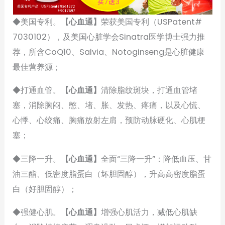
◆美国专利。
【心血通】
荣获美国专利（USPatent#
7030102），及美国心脏学会Sinatra医学博士强力推
荐，所含CoQ10、Salvia、Notoginseng是心脏健康
最佳营养源；
◆打通血管。
【心血通】
清除脂纹斑块，打通血管堵
塞，消除胸闷、憋、堵、胀、发热、疼痛，以及心慌、
心悸、心绞痛、胸痛放射左肩，预防动脉硬化、心肌梗
塞；
◆三降一升。
【心血通】
全面“三降一升”：降低血压、甘
油三酯、低密度脂蛋白（坏胆固醇），升高高密度脂蛋
白（好胆固醇）；
◆强健心肌。
【心血通】
增强心肌活力，减低心肌缺