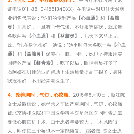
3、心慌气短、不舒服症状好了。
中国丹东石阿姨（见
证电话011-86-041581340XX）在电话中对贝佳天然药
业销售代表说：”你们的专利产品
【心血通】
和
【益脑
灵】
非常好，一旦有心慌气短、不舒服等症状，就加量
各吃两粒
【心血通】
和
【益脑灵】
，几天下来马上见
效。”现在身体很好，她说：”她平时每天各吃一粒
【心血
通】
和
【益脑灵】
保养心、脑。同时，她也坚持服用美
国特效产品
【虾青素】
，吃了以后，眼睛明显好多了！
石阿姨在贝佳药业的帮助下生活质量提高了很多，身体
状况很好，不用经常看医生了。
4、改善胸闷，气短，心绞痛。
2016年6月10日，浙江陈
女士发微信说，她母亲之前因严重胸闷，气短，心绞痛
被北京协和医院和中国医学科学院阜外医院同时告之需
要做心脏搭桥手术。由于患者年龄较大，手术风险很
大，即使搭三个桥也不一定能康复。[编者按: 陈女士原