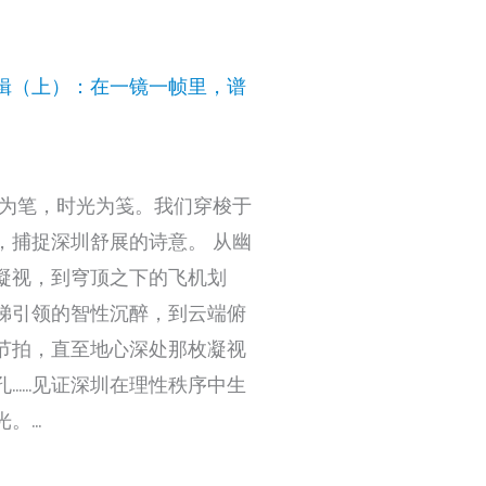
辑（上）：在一镜一帧里，谱
头为笔，时光为笺。我们穿梭于
，捕捉深圳舒展的诗意。 从幽
凝视，到穹顶之下的飞机划
梯引领的智性沉醉，到云端俯
节拍，直至地心深处那枚凝视
孔……见证深圳在理性秩序中生
光。…