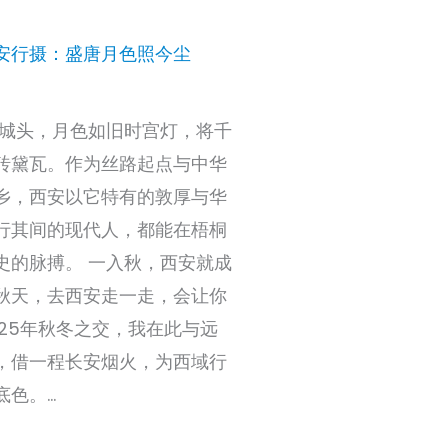
安行摄：盛唐月色照今尘
安城头，月色如旧时宫灯，将千
砖黛瓦。作为丝路起点与中华
乡，西安以它特有的敦厚与华
行其间的现代人，都能在梧桐
史的脉搏。 一入秋，西安就成
秋天，去西安走一走，会让你
025年秋冬之交，我在此与远
，借一程长安烟火，为西域行
底色。…