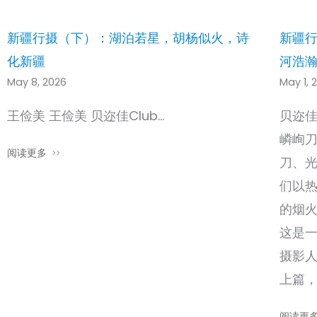
新疆行摄（下）：湖泊若星，胡杨似火，诗
新疆
化新疆
河浩
May 8, 2026
May 1, 
王俭美 王俭美 贝迩佳Club…
贝迩佳
嶙峋
阅读更多
刀、
们以
的烟
这是
摄影
上篇，
阅读更