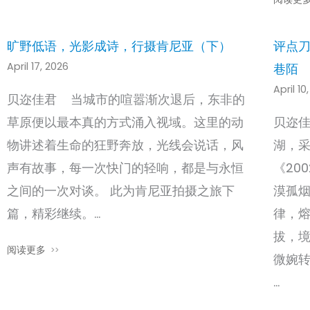
旷野低语，光影成诗，行摄肯尼亚（下）
评点
April 17, 2026
巷陌
April 10
贝迩佳君 当城市的喧嚣渐次退后，东非的
草原便以最本真的方式涌入视域。这里的动
贝迩佳
物讲述着生命的狂野奔放，光线会说话，风
湖，
声有故事，每一次快门的轻响，都是与永恒
《20
之间的一次对谈。 此为肯尼亚拍摄之旅下
漠孤烟
篇，精彩继续。…
律，
拔，
阅读更多
微婉
…