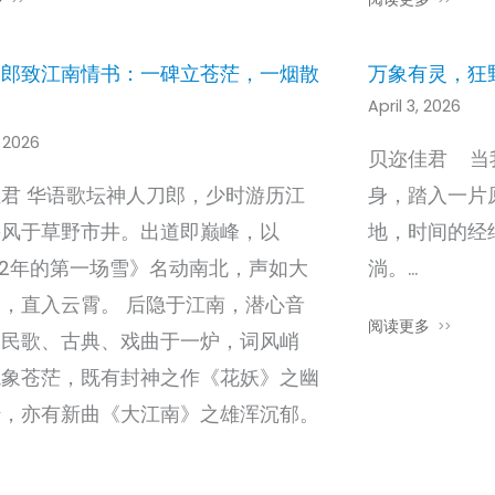
刀郎致江南情书：一碑立苍茫，一烟散
万象有灵，狂
April 3, 2026
, 2026
贝迩佳君 当
君 华语歌坛神人刀郎，少时游历江
身，踏入一片
采风于草野市井。出道即巅峰，以
地，时间的经
02年的第一场雪》名动南北，声如大
淌。…
，直入云霄。 后隐于江南，潜心音
阅读更多
熔民歌、古典、戏曲于一炉，词风峭
境象苍茫，既有封神之作《花妖》之幽
转，亦有新曲《大江南》之雄浑沉郁。