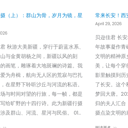
行摄（上）：群山为骨，岁月为镜，星
常来长安！西
April 29, 2026
瀚
2026
贝迩佳君 长
君 秋游大美新疆，穿行于蔚蓝水系、
年故事凝作青
刀山与金黄胡杨之间，新疆以风的刻
文明的精神原
光的画笔，雕琢着大地斑斓的诗篇。我
美，让每个穿
热爱为舟楫，航向无人区的荒寂与巴扎
影里触摸到历
火，在星野下聆听沙丘与河流的私语。
了长安。这个
一场与时间对望的行旅，每一帧，都是
梦回大唐。2
人写给旷野的十四行诗。此为新疆行摄
归的夫人汇合
涉及群山、河流、星河与民俗。 01…
摄点染文明的
多
阅读更多