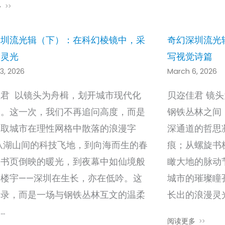
多
深圳流光辑（下）：在科幻棱镜中，采
奇幻深圳流光
漫灵光
写视觉诗篇
3, 2026
March 6, 2026
佳君 以镜头为舟楫，划开城市现代化
贝迩佳君 镜
雾。这一次，我们不再追问高度，而是
钢铁丛林之间
拾取城市在理性网格中散落的浪漫字
深通道的哲思
从湖山间的科技飞地，到向海而生的春
痕；从螺旋书
从书页倒映的暖光，到夜幕中如仙境般
瞰大地的脉动
的楼宇——深圳在生长，亦在低吟。这
城市的璀璨瞳
记录，而是一场与钢铁丛林互文的温柔
长出的浪漫灵
…
阅读更多