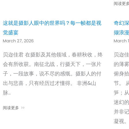
阅读更
这就是摄影人眼中的世界吗？每一帧都是视
奇幻
觉盛宴
撷浪
March 27, 2026
March 1
贝迩佳君 在摄影及其他领域，春耕秋收，终
贝迩
会有所收获。南征北战，行摄天下，一张片
的薄
子，一段故事，说不尽的感慨。摄影人的付
俯身
出与悲喜，只有经历过才懂得。 非洲&山
节。 
脉…
笋；
迷幻
阅读更多
并非
凝视。