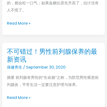
的，都会松一口气；如果血糖比原先升高了，估计没有
糖
人不慌了。
升
高
Read More »
的
原
因
都
不可错过！男性前列腺保养的最
不
在
新资讯
可
这
错
保健养生
/
September 30, 2020
儿，
过！
拿
摘要 前列腺有男性的“生命腺”之称，为防范男性罹患前
男
走
列腺炎，平常生活一定要注意护理与保养。
性
不
前
Read More »
谢
列