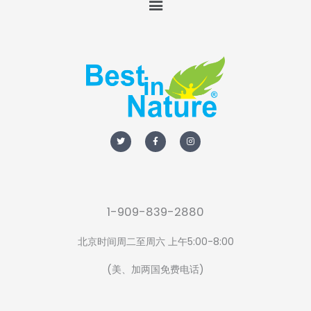
T
F
I
w
a
n
i
c
s
t
e
t
t
b
a
e
o
g
r
o
r
k
a
-
m
f
1-909-839-2880
北京时间周二至周六 上午5:00-8:00
(美、加两国免费电话)