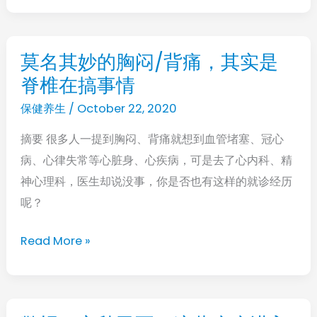
品
灵
芝
莫名其妙的胸闷/背痛，其实是
莫
用
脊椎在搞事情
名
起
其
保健养生
/
October 22, 2020
来
妙
摘要 很多人一提到胸闷、背痛就想到血管堵塞、冠心
的
病、心律失常等心脏身、心疾病，可是去了心内科、精
胸
神心理科，医生却说没事，你是否也有这样的就诊经历
闷/
呢？
背
痛，
Read More »
其
实
是
脊