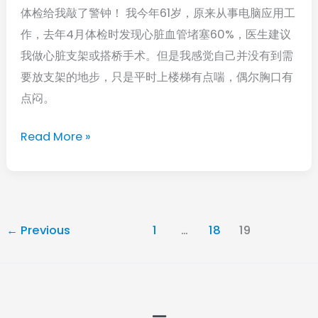
踩
体检给我敲了警钟！ 我今年61岁，原来从事电脑应用工
健
误
作，去年4月体检时发现心脏血管堵塞60%，医生建议
康
区
我做心脏支架或搭桥手术。但是我感觉自己并没有到需
得
要放支架的地步，只是平时上楼梯有点喘，偶尔胸口有
慢
点闷。
慢
来，
Read More »
坚
持
不
懈
←
Previous
1
…
18
19
就
有
希
望
Menu