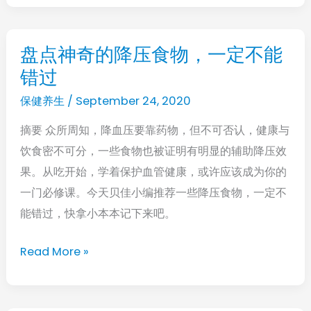
腺
保
养
盘点神奇的降压食物，一定不能
盘
的
错过
点
最
神
保健养生
/
September 24, 2020
新
奇
资
摘要 众所周知，降血压要靠药物，但不可否认，健康与
的
讯
饮食密不可分，一些食物也被证明有明显的辅助降压效
降
果。从吃开始，学着保护血管健康，或许应该成为你的
压
一门必修课。今天贝佳小编推荐一些降压食物，一定不
食
能错过，快拿小本本记下来吧。
物，
一
Read More »
定
不
能