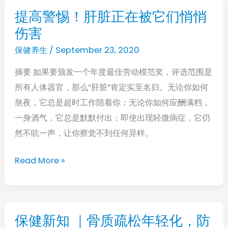
错
提高警惕！肝脏正在被它们悄悄
提
过
伤害
高
警
保健养生
/
September 23, 2020
惕！
摘要 如果要颁发一个年度最佳劳动模范奖，评选范围是
肝
所有人体器官，那么“肝脏”肯定实至名归。无论你如何
脏
熬夜，它总是超时工作陪着你；无论你如何应酬满档，
正
一身酒气，它总是默默付出；即使出现轻微病症，它仍
在
然不吭一声，让你察觉不到任何异样。
被
它
Read More »
们
悄
悄
伤
保健新知 ｜骨质疏松年轻化，防
保