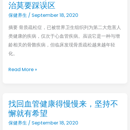
害
治莫要踩误区
健
新
保健养生
/
September 18, 2020
知
摘要 骨质疏松症，已被世界卫生组织列为第二大危害人
｜
类健康的疾病，仅次于心血管疾病。虽说它是一种与增
骨
龄相关的骨骼疾病，但临床发现骨质疏松越来越年轻
质
化。
疏
松
Read More »
年
轻
化，
防
找回血管健康得慢慢来，坚持不
找
治
懈就有希望
回
莫
血
保健养生
/
September 18, 2020
要
管