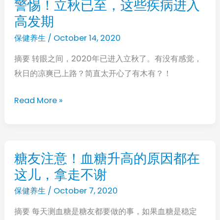
警惕！立秋已至，这些疾病进入
警
椎
高发期
惕！
在
立
保健养生
/
October 14, 2020
搞
秋
事
摘要 转眼之间，2020年已进入立秋了。有没有感觉，
已
情
秋日的凉爽已上路？简直太开心了有木有？！
至，
这
Read More »
些
疾
病
进
糖友注意！血糖升高的原因都在
糖
入
这儿，拿走不谢
友
高
注
保健养生
/
October 7, 2020
发
意！
期
摘要 每天测血糖是糖友都要做的事，如果血糖是稳定
血