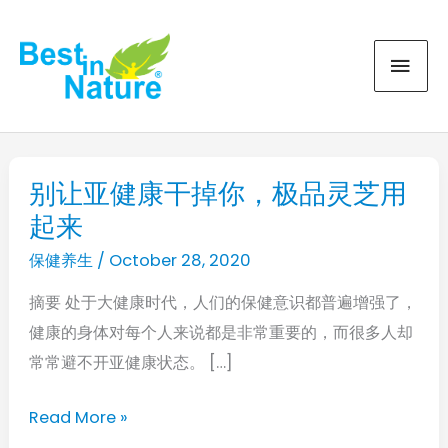
Skip
MAI
to
content
MEN
别让亚健康干掉你，极品灵芝用
别
起来
让
亚
保健养生
/
October 28, 2020
健
摘要 处于大健康时代，人们的保健意识都普遍增强了，
康
健康的身体对每个人来说都是非常重要的，而很多人却
干
常常避不开亚健康状态。 […]
掉
你，
Read More »
极