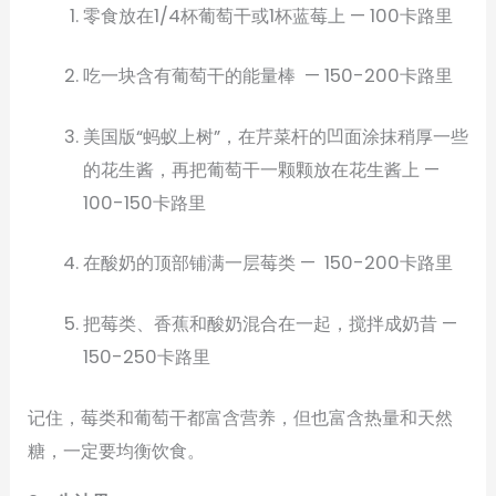
零食放在1/4杯葡萄干或1杯蓝莓上 — 100卡路里
吃一块含有葡萄干的能量棒 — 150-200卡路里
美国版“蚂蚁上树”，在芹菜杆的凹面涂抹稍厚一些
的花生酱，再把葡萄干一颗颗放在花生酱上 —
100-150卡路里
在酸奶的顶部铺满一层莓类 — 150-200卡路里
把莓类、香蕉和酸奶混合在一起，搅拌成奶昔 —
150-250卡路里
记住，莓类和葡萄干都富含营养，但也富含热量和天然
糖，一定要均衡饮食。