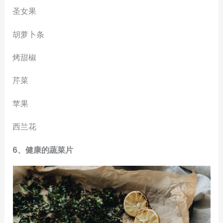
圣女果
胡萝卜条
烤甜椒
芹菜
苹果
西兰花
6、健康的蔬菜片