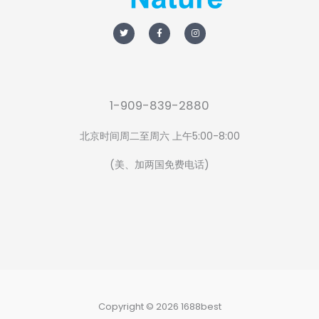
T
F
I
w
a
n
i
c
s
t
e
t
t
b
a
e
o
g
r
o
r
k
a
-
m
f
1-909-839-2880
北京时间周二至周六 上午5:00-8:00
(美、加两国免费电话)
Copyright © 2026 1688best