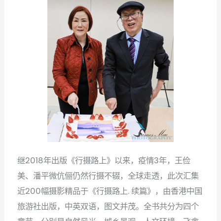
继
年出版《行摄路上》以来，疫情
年，王俭
2018
3
美、潘平微伉俪仍然行摄不辍，全球走透，此次汇集
近
幅摄影精品于《行摄路上
续篇》，由香港中国
200
.
旅游社出版，中英双语，图文并茂。全书共分为四个