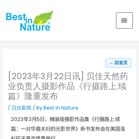
Skip
MAI
to
content
MEN
← 回首页
[2023年3月22日讯] 贝佳天然药
业负责人摄影作品《行摄路上.续
篇》隆重发布
/
贝佳新闻
/ By
Best In Nature
年
月
日，精装版摄影作品集《行摄路上
续
2023
3
5
.
篇：一对华裔夫妇的光影世界》新书发布会在美国洛
杉矶天普市隆重举行
。