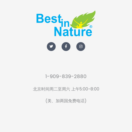
T
F
I
w
a
n
i
c
s
t
e
t
t
b
a
e
o
g
r
o
r
k
a
-
m
f
1-909-839-2880
北京时间周二至周六 上午5:00-8:00
(美、加两国免费电话)