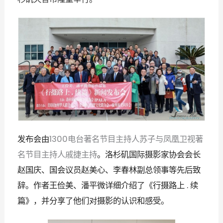
发布会由
电台著名节目主持人苏子与凤凰卫视著
1300
名节目主持人戚捷主持
。洛杉矶国际摄影家协会会长
赵国庆、国会议员赵美心、李春林副总领事等先后致
辞。作者王俭美、潘平微详细介绍了《行摄路上
续
.
篇》，并分享了他们对摄影的认识和感受
。