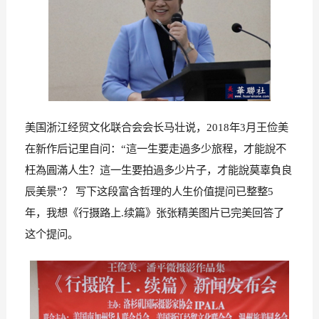
美国浙江经贸文化联合会会长马
壮
说，
年
月王俭美
2018
3
在新作后记里自问：
這一生要走過多少旅程，才能說不
“
枉為圓滿人生？這一生要拍過多少片子，才能說莫辜負良
辰美景
？
写下这段富含哲理的人生价值提问已整整
”
5
年，我想《行摄路上
续篇》张张精美图片已完美回答了
.
这个提问
。