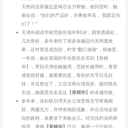
天然药业客服总是竭尽全力帮她，收到货时，她
都会说：“你们的产品好，办事效率高， 我跟定你
们了！”
天津外国语学校范校长现年80岁，因骨质疏松，
几次骨折，多年来吃了很多保健品均无明显效
果，还对胃造成负担，时常”翻江倒海”，很难受。
一年前，她在美国的学生陈先生买到【骨精
华】，寄到天津给她服用，范校长服用时，胃里
感觉很舒服，最重要的是，骨折的关节日见好
转，并且愈合了，之后没再出现骨折。她对陈先
生说，她愿意实名见证
【骨精华】
的卓越功效。
多年来，洛杉矶尔湾关女士深受骨关节疼痛困
扰，两腿无力，并伴有抽筋现象，外出活动走很
短的路程，就要坐下来歇会儿。经贝佳药业药师
指导，遵循
【骨精华】
疗法，服用一个疗程后，