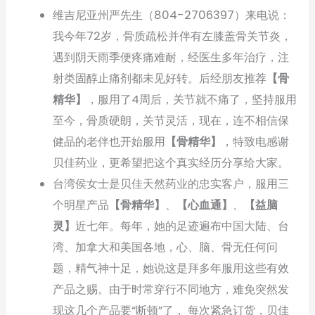
维吉尼亚州严先生（804-2706397）来电说：
我今年72岁，骨质疏松并伴有左膝盖骨关节炎，
遇到阴天雨季便疼痛难耐，经医生多年治疗，注
射类固醇止痛剂都未见好转。后经朋友推荐
【骨
精华】
，服用了4周后，关节就不痛了，坚持服用
至今，骨质硬朗，关节灵活，现在，连不相信保
健品的老伴也开始服用
【骨精华】
，特致电感谢
贝佳药业，更希望把这个真实经历分享给大家。
台湾侯女士是贝佳天然药业的忠实客户，服用三
个明星产品
【骨精华】
、
【心血通】
、
【益脑
灵】
近七年。每年，她的足迹遍布中国大陆、台
湾、加拿大和美国各地，心、脑、骨无任何问
题，精气神十足，她说这是拜多年服用这些有效
产品之赐。由于时常穿行不同地方，难免突然发
现这几个产品要“断顿”了， 每次紧急订货，贝佳