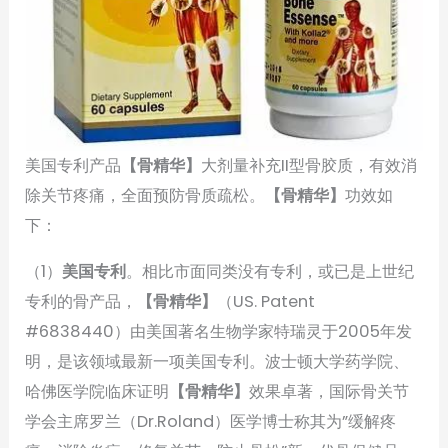
美国专利产品
【骨精华】
大剂量补充II型骨胶质，有效消
除关节疼痛，全面预防骨质疏松。
【骨精华】
功效如
下：
（1）
美国专利
。相比市面同类没有专利，或已是上世纪
专利的骨产品，
【骨精华】
（US. Patent
#6838440）由美国著名生物学家特瑞灵于2005年发
明，是该领域最新一项美国专利。波士顿大学药学院、
哈佛医学院临床证明
【骨精华】
效果卓著，国际骨关节
学会主席罗兰（Dr.Roland）医学博士称其为”缓解疼