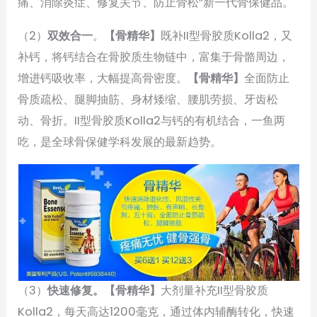
痛、消除炎症、修复关节、防止骨松”新一代骨保健品。
（2）
双效合一
。
【骨精华】
既补II型骨胶质Kolla2，又
补钙，将钙结合在骨胶质生物链中，富集于骨骼周边，
增进钙吸收率，大幅提高骨密度。
【骨精华】
全面防止
骨质疏松、腿脚抽筋、身材矮缩、腰肌劳损、牙齿松
动、骨折。II型骨胶质Kolla2与钙的有机结合，一鱼两
吃，是全球骨保健学科发展的最新趋势。
（3）
快速修复。
【骨精华】
大剂量补充II型骨胶质
Kolla2，每天高达1200毫克，通过体内辅酶转化，快速