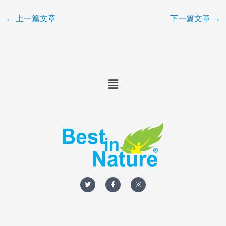
←
上一篇文章
下一篇文章
→
Menu
T
F
I
w
a
n
i
c
s
t
e
t
t
b
a
e
o
g
r
o
r
k
a
-
m