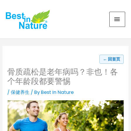
Skip
MAI
to
content
MEN
← 回首页
骨质疏松是老年病吗？非也！各
个年龄段都要警惕
/
保健养生
/ By
Best In Nature