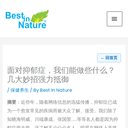
Skip
MAI
to
content
MEN
← 回首页
面对抑郁症，我们能做些什么？
几大妙招强力抵御
/
保健养生
/ By
Best In Nature
摘要
：近些年，随着网络信息的迅猛传播，抑郁症已成
为一个愈发常见的疾病而被大众了解、接受。我们除了
知晓海明威、川端康成、张国荣……等等名人都是因为抑
郁症而去世，还了解不少公众名人、明星在网络上直接