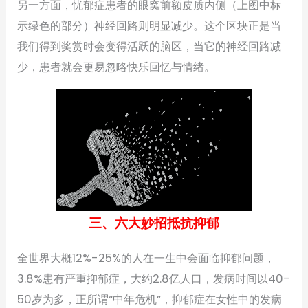
另一方面，忧郁症患者的眼窝前额皮质内侧（上图中标
示绿色的部分）神经回路则明显减少。这个区块正是当
我们得到奖赏时会变得活跃的脑区，当它的神经回路减
少，患者就会更易忽略快乐回忆与情绪。
三、六大妙招抵抗抑郁
全世界大概12%-25%的人在一生中会面临抑郁问题，
3.8%患有严重抑郁症，大约2.8亿人口，发病时间以40-
50岁为多，正所谓“中年危机”，抑郁症在女性中的发病