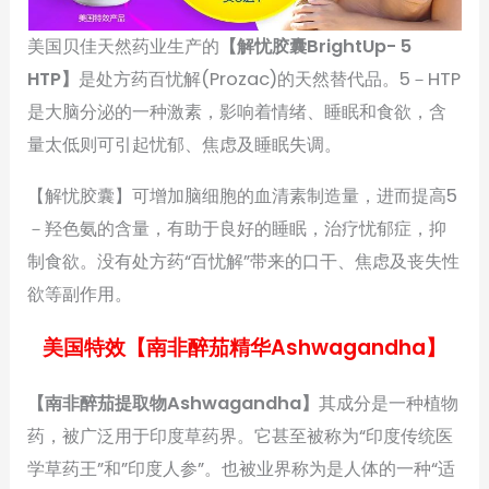
美国贝佳天然药业生产的
【解忧胶囊BrightUp- 5
HTP】
是处方药百忧解(Prozac)的天然替代品。5－HTP
是大脑分泌的一种激素，影响着情绪、睡眠和食欲，含
量太低则可引起忧郁、焦虑及睡眠失调。
【解忧胶囊】可增加脑细胞的血清素制造量，进而提高5
－羟色氨的含量，有助于良好的睡眠，治疗忧郁症，抑
制食欲。没有处方药“百忧解”带来的口干、焦虑及丧失性
欲等副作用。
美国特效【南非醉茄精华Ashwagandha】
【南非醉茄提取物Ashwagandha】
其成分是一种植物
药，被广泛用于印度草药界。它甚至被称为“印度传统医
学草药王”和”印度人参”。也被业界称为是人体的一种“适