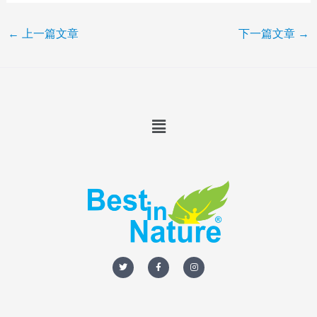
←
上一篇文章
下一篇文章
→
Menu
T
F
I
w
a
n
i
c
s
t
e
t
t
b
a
e
o
g
r
o
r
k
a