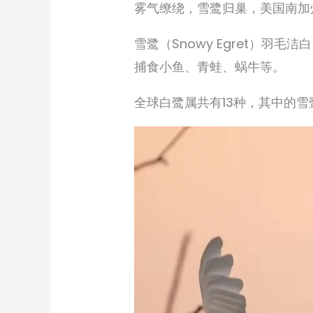
雾气缭绕，雪鹭归巢，美国南加
雪鹭（Snowy Egret）
捕食小鱼、青蛙、蜗牛等。
全球白鹭属共有13种，其中的