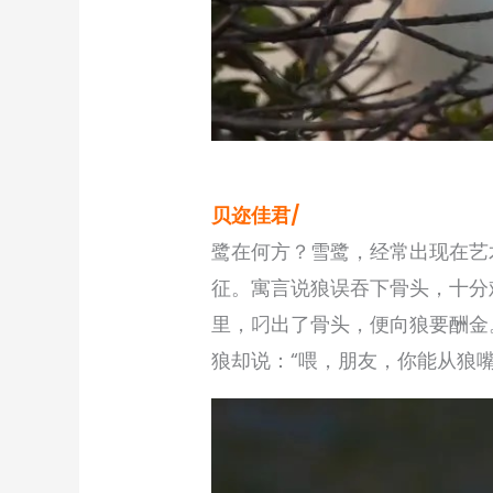
贝迩佳君/
鹭在何方？雪鹭，经常出现在艺
征。寓言说狼误吞下骨头，十分
里，叼出了骨头，便向狼要酬金
狼却说：“喂，朋友，你能从狼