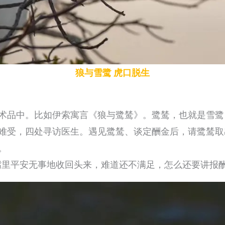
狼与雪鹭 虎口脱生
术品中。比如伊索寓言《狼与鹭鸶》。鹭鸶，也就是雪鹭
难受，四处寻访医生。遇见鹭鸶、谈定酬金后，请鹭鸶取
。
嘴里平安无事地收回头来，难道还不满足，怎么还要讲报酬