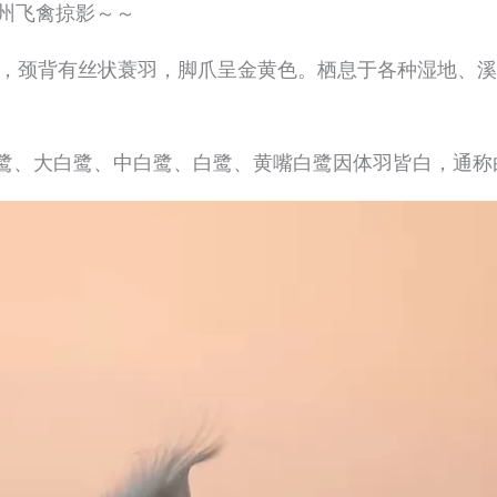
州飞禽掠影～～
羽毛洁白，颈背有丝状蓑羽，脚爪呈金黄色。栖息于各种湿地
雪鹭、大白鹭、中白鹭、白鹭、黄嘴白鹭因体羽皆白，通称