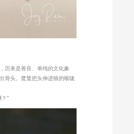
，历来是善良、单纯的文化象
出骨头。鹭鸶把头伸进狼的喉咙
？”