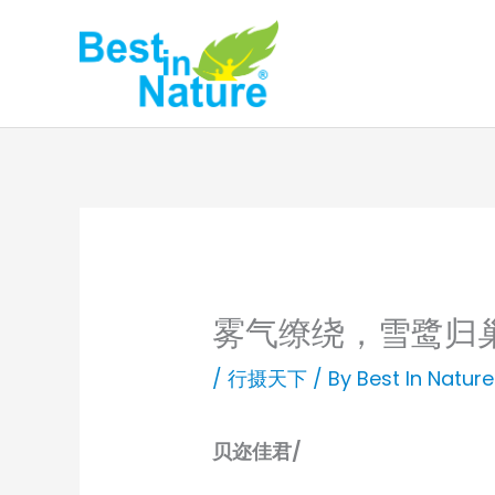
Skip
to
content
雾气缭绕，雪鹭归
/
行摄天下
/ By
Best In Nature
贝迩佳君/