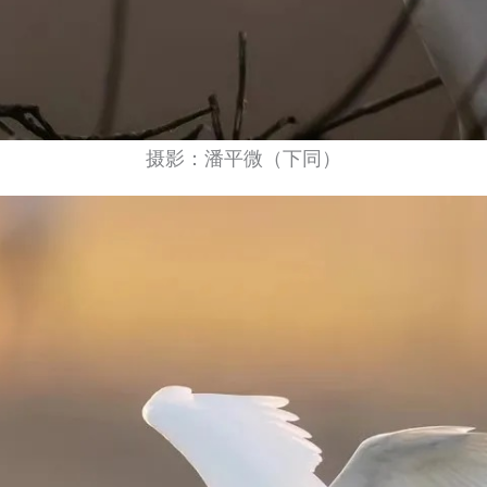
摄影：潘平微（下同）