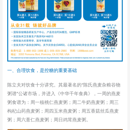
一、合理饮食，是控糖的重要基础
陈立夫对饮食十分讲究。其最著名的“陈氏燕麦杂粮谷物
粥谱”公诸市场，并进入《中华千年食典》，一周的燕麦
粥食谱为：周一核桃仁燕麦粥；周二牛奶燕麦粥；周三
枸杞山药燕麦粥；周四玉米燕麦粥；周五香菇丝瓜燕麦
粥；周六薏仁燕麦粥；周日鸡茸燕麦粥。