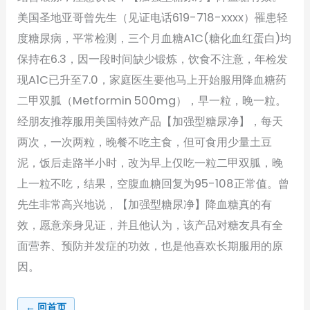
美国圣地亚哥曾先生（见证电话619-718-xxxx）罹患轻
度糖尿病，平常检测，三个月血糖A1C(糖化血红蛋白)均
保持在6.3，因一段时间缺少锻炼，饮食不注意，年检发
现A1C已升至7.0，家庭医生要他马上开始服用降血糖药
二甲双胍（Metformin 500mg），早一粒，晚一粒。
经朋友推荐服用美国特效产品【加强型糖尿净】，每天
两次，一次两粒，晚餐不吃主食，但可食用少量土豆
泥，饭后走路半小时，改为早上仅吃一粒二甲双胍，晚
上一粒不吃，结果，空腹血糖回复为95-108正常值。曾
先生非常高兴地说，【加强型糖尿净】降血糖真的有
效，愿意亲身见证，并且他认为，该产品对糖友具有全
面营养、预防并发症的功效，也是他喜欢长期服用的原
因。
← 回首页