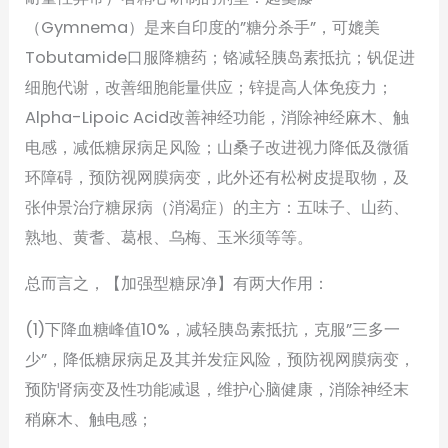
（Gymnema）是来自印度的”糖分杀手”，可媲美
Tobutamide口服降糖药；铬减轻胰岛素抵抗；钒促进
细胞代谢，改善细胞能量供应；锌提高人体免疫力；
Alpha-Lipoic Acid改善神经功能，消除神经麻木、触
电感，减低糖尿病足风险；山桑子改进视力降低及微循
环障碍，预防视网膜病变，此外还有松树皮提取物，及
张仲景治疗糖尿病（消渴症）的主方：五味子、山药、
熟地、黄耆、葛根、乌梅、玉米须等等。
总而言之，【加强型糖尿净】有两大作用：
(1)下降血糖峰值10%，减轻胰岛素抵抗，克服”三多一
少”，降低糖尿病足及其并发症风险，预防视网膜病变，
预防肾病变及性功能减退，维护心脑健康，消除神经末
稍麻木、触电感；