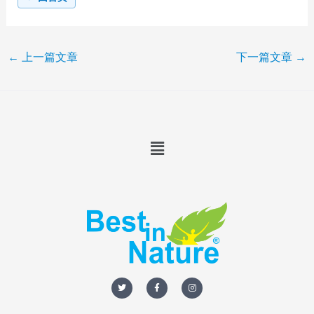
←
上一篇文章
下一篇文章
→
Menu
T
F
I
w
a
n
i
c
s
t
e
t
t
b
a