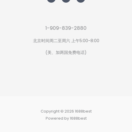
t
e
t
t
b
a
e
o
g
r
o
r
k
a
-
m
f
1-909-839-2880
北京时间周二至周六 上午5:00-8:00
(美、加两国免费电话)
Copyright © 2026 1688best
Powered by 1688best