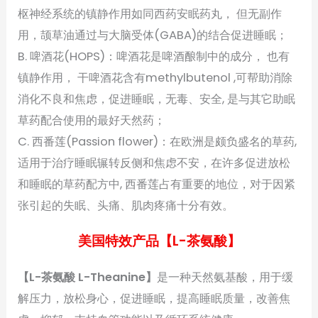
枢神经系统的镇静作用如同西药安眠药丸， 但无副作
用，颉草油通过与大脑受体(GABA)的结合促进睡眠；
B. 啤酒花(HOPS)：啤酒花是啤酒酿制中的成分， 也有
镇静作用， 干啤酒花含有methylbutenol ,可帮助消除
消化不良和焦虑，促进睡眠，无毒、安全, 是与其它助眠
草药配合使用的最好天然药；
C. 西番莲(Passion flower)：在欧洲是颇负盛名的草药,
适用于治疗睡眠辗转反侧和焦虑不安，在许多促进放松
和睡眠的草药配方中, 西番莲占有重要的地位，对于因紧
张引起的失眠、头痛、肌肉疼痛十分有效。
美国特效产品【L-茶氨酸】
【L-茶氨酸 L-Theanine】
是一种天然氨基酸，用于缓
解压力，放松身心，促进睡眠，提高睡眠质量，改善焦