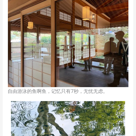
自由游泳的鱼啊鱼，记忆只有7秒，无忧无虑。