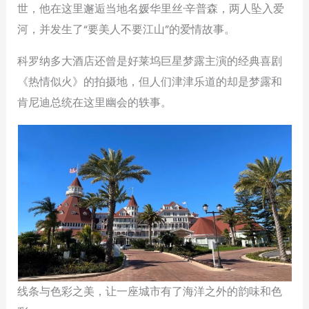
世，他在这里邂逅当地名媛华里丝·辛普森，两人坠入爱
河，并发生了“要美人不要江山”的爱情故事。
科罗纳多大酒店还曾是好莱坞巨星梦露主演的经典喜剧
《热情似火》的拍摄地，但人们津津乐道的却是梦露和
肯尼迪总统在这里幽会的轶事。
线条与色彩之美，让一座城市有了海洋之外的韵味和色