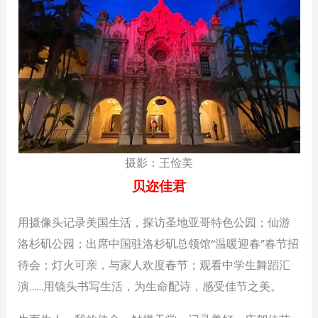
摄影：王俭美
贝迩佳君
用摄像头记录美国生活，探访圣地亚哥特色公园；仙游
洛杉矶公园；出席中国驻洛杉矶总领馆“温暖迎春”春节招
待会；灯火可亲，与家人欢度春节；观看中学生舞蹈汇
演……用镜头书写生活，为生命配诗，感受佳节之美。