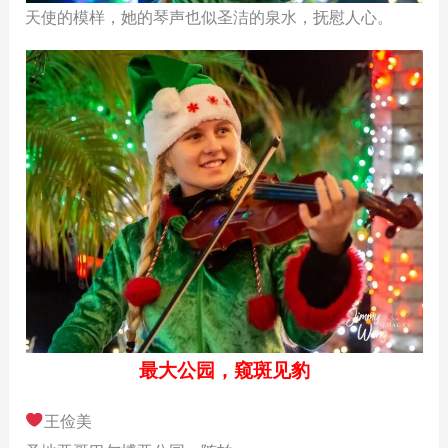
天使的模样，她的琴声也似圣洁的泉水，抚慰人心。
最大公园，窥斑见豹
王俭美