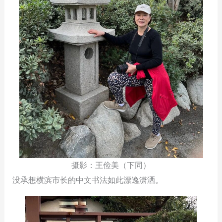
摄影：王俭美（下同）
没承想横滨市长的中文书法如此漂逸潇洒。