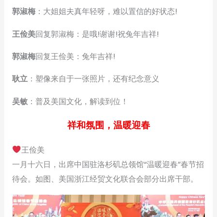
郭淑梅
：大姐姐夫真年轻呀，难以置信的好状态!
王俭美
回复郭淑梅：是哦!谢谢!祝兔年吉祥!
郭淑梅
回复王俭美：兔年吉祥!
耿立
：塑像来自于一张照片，还有纪念意义
吴敏
：普及美国文化，解读到位！
祥和氛围，温暖迎春
王俭美
一月十六日，出席中国驻洛杉矶总领馆“温暖迎春”春节招
待会。如图、美国浙江经贸文化联合会部分出席干部。