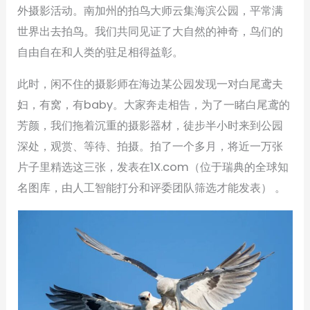
外摄影活动。南加州的拍鸟大师云集海滨公园，平常满
世界出去拍鸟。我们共同见证了大自然的神奇，鸟们的
自由自在和人类的驻足相得益彰。
此时，闲不住的摄影师在海边某公园发现一对白尾鸢夫
妇，有窝，有baby。大家奔走相告，为了一睹白尾鸢的
芳颜，我们拖着沉重的摄影器材，徒步半小时来到公园
深处，观赏、等待、拍摄。拍了一个多月，将近一万张
片子里精选这三张，发表在1X.com（位于瑞典的全球知
名图库，由人工智能打分和评委团队筛选才能发表） 。