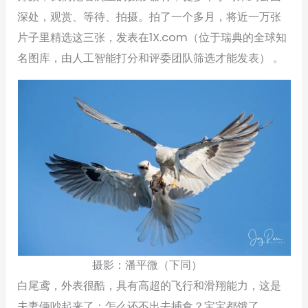
深处，观赏、等待、拍摄。拍了一个多月，将近一万张
片子里精选这三张，发表在1X.com（位于瑞典的全球知
名图库，由人工智能打分和评委团队筛选才能发表） 。
摄影：潘平微（下同）
白尾鸢，外表很酷，具有高超的飞行和滑翔能力，这是
夫妻俩吵起来了：怎么还不出去捕食？宝宝都饿了。