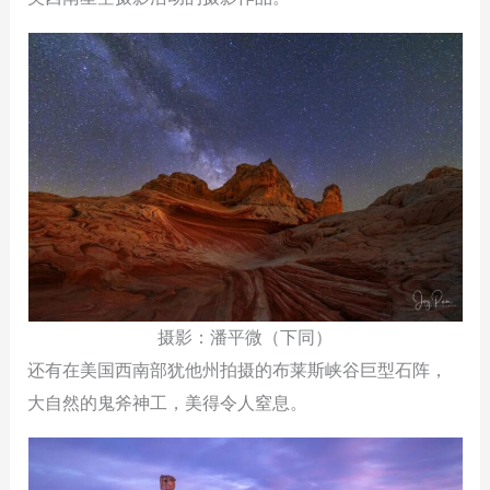
摄影：潘平微（下同）
还有在美国西南部犹他州拍摄的布莱斯峡谷巨型石阵，
大自然的鬼斧神工，美得令人窒息。