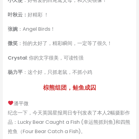
小天使
：好有爱的白尾鸢父母，和人类很像！
叶秋云：
好精彩 ！
张婉
：Angel Birds！
微笑
：拍的太好了，精彩瞬间，一定等了很久！
Crystal
: 你的文字很美，可读性强
杨力平
：这个好，只抓老鼠，不抓小鸡
棕熊组团，鲑鱼成囚
潘平微
纪念一下，今天英国星报周日专刊发表了本人2幅摄影作
品：Lucky Bear Caught a Fish (幸运熊抓到鱼)和四熊
抢鱼（Four Bear Catch a Fish)。