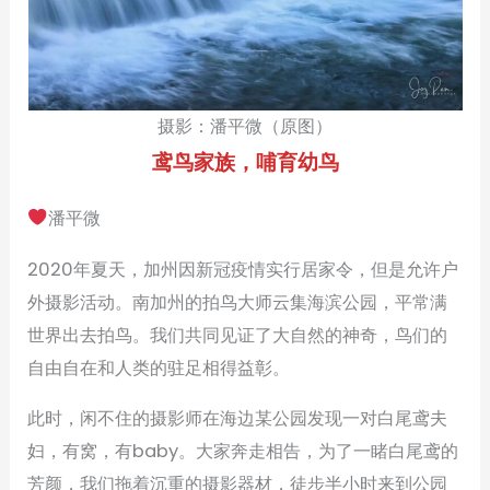
摄影：潘平微（原图）
鸢鸟家族，哺育幼鸟
潘平微
2020年夏天，加州因新冠疫情实行居家令，但是允许户
外摄影活动。南加州的拍鸟大师云集海滨公园，平常满
世界出去拍鸟。我们共同见证了大自然的神奇，鸟们的
自由自在和人类的驻足相得益彰。
此时，闲不住的摄影师在海边某公园发现一对白尾鸢夫
妇，有窝，有baby。大家奔走相告，为了一睹白尾鸢的
芳颜，我们拖着沉重的摄影器材，徒步半小时来到公园