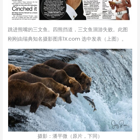
跳进熊嘴的三文鱼。四熊挡道，三文鱼洄游失败。此图
刚刚由瑞典知名摄影图库1X.com 选中发表（上图）。
摄影：潘平微（原片，下同）