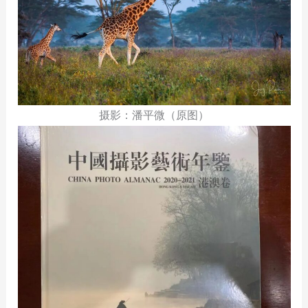
摄影：潘平微（原图）