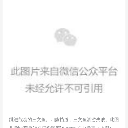
跳进熊嘴的三文鱼。四熊挡道，三文鱼洄游失败。此图