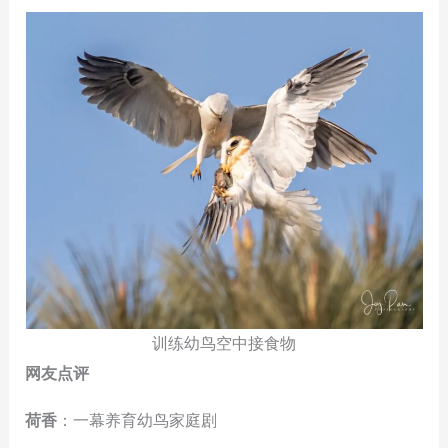
训练幼鸟空中接食物
网友点评
荷香
：一幕养育幼鸟家庭剧