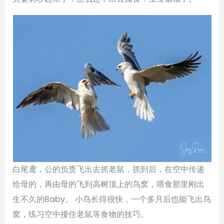
白尾鸢，公的负责飞出去抓老鼠，抓到后，在空中传递
给母的，再由母的飞到高树顶上的鸟窝，喂食那里刚出
生不久的Baby。 小鸟长得很快，一个多月后也能飞出鸟
窝，练习空中接住老鼠等食物的技巧。