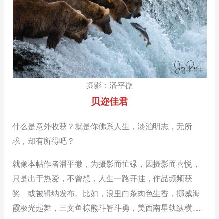
摄影：潘平微
贝迩佳君
什么是意外收获？就是你佛系人生，淡泊明志，无所
求，却有所得吧？
就像本帖作者潘平微，为摄影而忙碌，因摄影而喜悦，
只是出于热爱，不曾想，人生一路开挂，作品频频获
奖、或被辑纳发布。比如，浪里白条肉色生香，挪威海
霞极光起舞，三文鱼棕熊斗智斗勇，美西南星轨纵横……