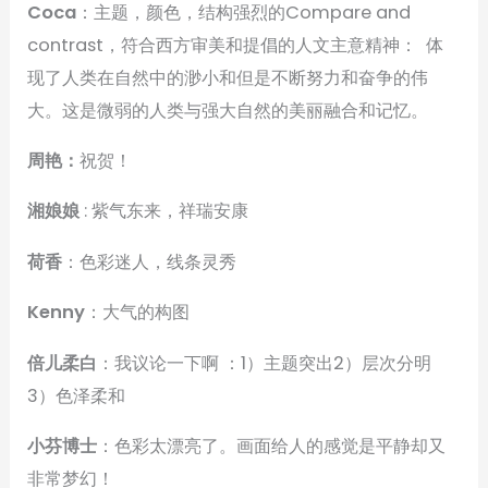
Coca
：主题，颜色，结构强烈的Compare and
contrast，符合西方审美和提倡的人文主意精神： 体
现了人类在自然中的渺小和但是不断努力和奋争的伟
大。这是微弱的人类与强大自然的美丽融合和记忆。
周艳：
祝贺！
湘娘娘
: 紫气东来，祥瑞安康
荷香
：色彩迷人，线条灵秀
Kenny
：大气的构图
倍儿柔白
：我议论一下啊 ：1）主题突出2）层次分明
3）色泽柔和
小芬博士
：色彩太漂亮了。画面给人的感觉是平静却又
非常梦幻！