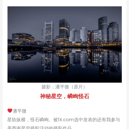
摄影：潘平微（原片）
神秘星空，嶙峋怪石
潘平微
星轨纵横，怪石嶙峋。被1X.com选中发表的还有我参与
美西南星空摄影活动的摄影作品。