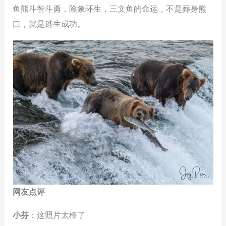
鱼熊斗智斗勇，险象环生，三文鱼的命运，不是葬身熊
口，就是逃生成功。
网友点评
小芬
：这照片太棒了