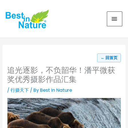
Skip
MAI
to
content
MEN
← 回首页
追光逐影，不负韶华！潘平微获
奖优秀摄影作品汇集
/
行摄天下
/ By
Best In Nature