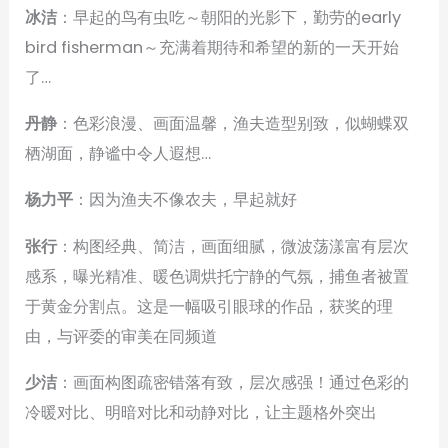
冰洁
：早起的鸟有虫吃～朝阳的光影下，勤劳的early
bird fisherman～充满着期待和希望的新的一天开始
了…
丹静
：色彩浪漫、画面温馨，渔夫造型别致，似蝴蝶双
栖湖面，静谧中令人遐想…
杨力平
：因为渔夫不像农夫‍，早起就好
张行
：构图经典、简洁，画面细腻，微波荡漾富有层次
感系，曝光精准、暖色调烘托宁静的气氛，捕鱼者被置
于黄金分割点。这是一幅吸引眼球的作品，获奖的理
由，与评委的审美在同频道
少洁
：画面构图疏密错落有致，层次感强！通过色彩的
冷暖对比、明暗对比和动静对比，让主题格外突出