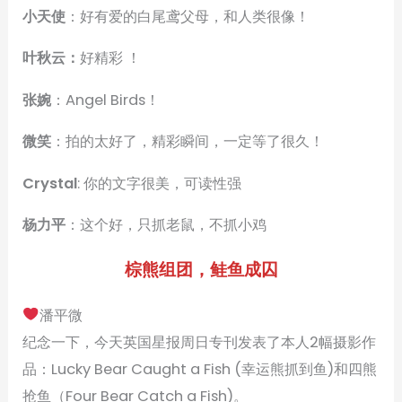
小天使
：好有爱的白尾鸢父母，和人类很像！
叶秋云：
好精彩 ！
张婉
：Angel Birds！
微笑
：拍的太好了，精彩瞬间，一定等了很久！
Crystal
: 你的文字很美，可读性强
杨力平
：这个好，只抓老鼠，不抓小鸡
棕熊组团，鲑鱼成囚
潘平微
纪念一下，今天英国星报周日专刊发表了本人2幅摄影作
品：Lucky Bear Caught a Fish (幸运熊抓到鱼)和四熊
抢鱼（Four Bear Catch a Fish)。