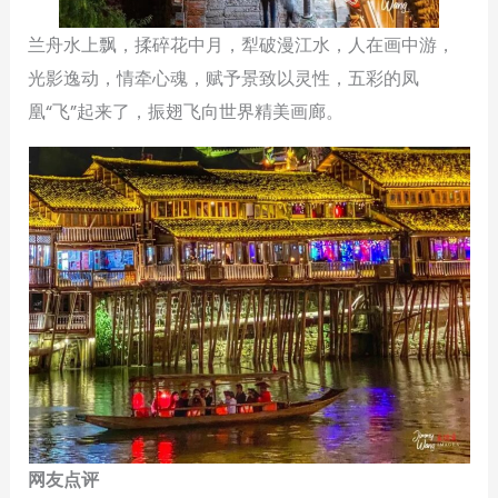
兰舟水上飘，揉碎花中月，犁破漫江水，人在画中游，
光影逸动，情牵心魂，赋予景致以灵性，五彩的凤
凰“飞”起来了，振翅飞向世界精美画廊。
网友点评