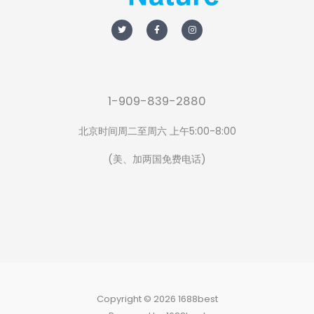
T
F
I
w
a
n
i
c
s
t
e
t
t
b
a
e
o
g
r
o
r
k
a
-
m
f
1-909-839-2880
北京时间周二至周六 上午5:00-8:00
(美、加两国免费电话)
Copyright © 2026 1688best