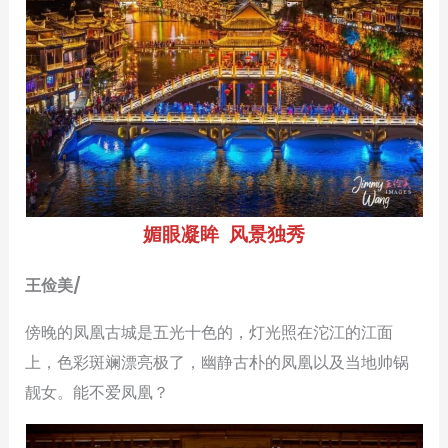
媚眼凝眸 风景独秀
王俭美/
傍晚的凤凰古城是五光十色的，灯光照在沱江的江面
上，色彩斑斓漂亮极了，幽静古朴的凤凰以及当地帅锅
靓女。能不爱凤凰？