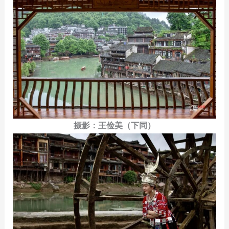
摄影：王俭美（下同）