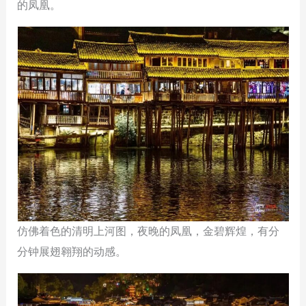
的凤凰。
仿佛着色的清明上河图，夜晚的凤凰，金碧辉煌，有分
分钟展翅翱翔的动感。