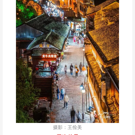
摄影：王俭美