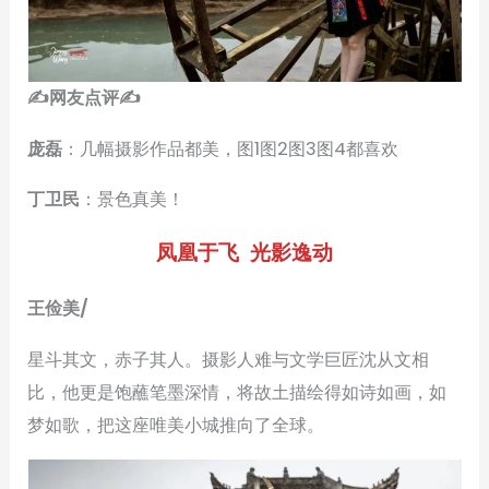
✍
网友点评
✍
庞磊
：几幅摄影作品都美，图1图2图3图4都喜欢
丁卫民
：景色真美！
凤凰于飞 光影逸动
王俭美/
星斗其文，赤子其人。摄影人难与文学巨匠沈从文相
比，他更是饱蘸笔墨深情，将故土描绘得如诗如画，如
梦如歌，把这座唯美小城推向了全球。