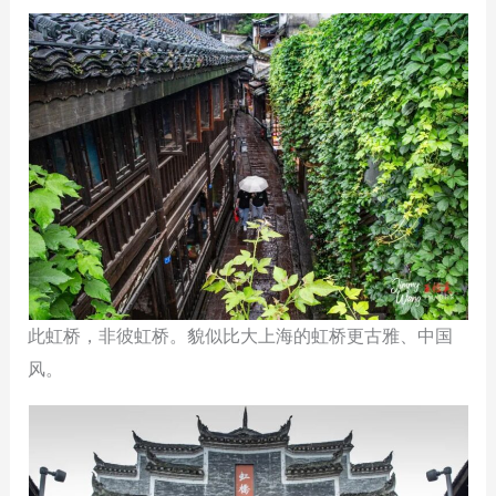
此虹桥，非彼虹桥。貌似比大上海的虹桥更古雅、中国
风。