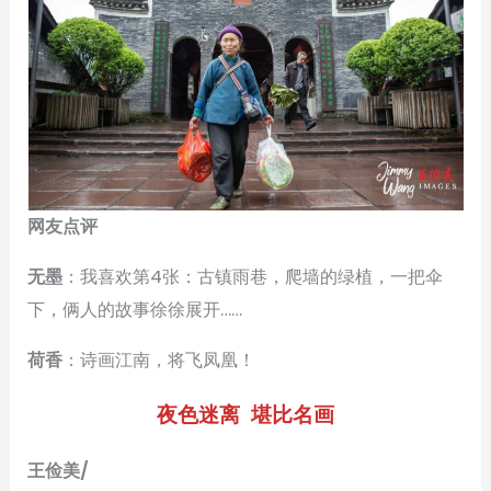
网友点评
无墨
：我喜欢第4张：古镇雨巷，爬墙的绿植，一把伞
下，俩人的故事徐徐展开……
荷香
：诗画江南，将飞凤凰！
夜色迷离 堪比名画
王俭美/