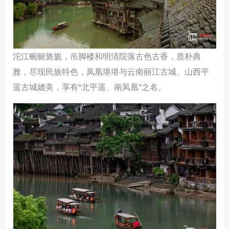
沱江蜿蜒旖旎，吊脚楼和明清院落古色古香，质朴典
雅，尽现民族特色，凤凰堪堪与云南丽江古城、山西平
遥古城媲美，享有“北平遥、南凤凰”之名。