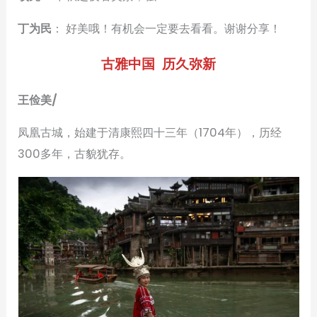
丁为民
： 好美哦！有机会一定要去看看。谢谢分享！
古雅中国 历久弥新
王俭美/
凤凰古城，始建于清康熙四十三年（1704年），历经
300多年，古貌犹存。