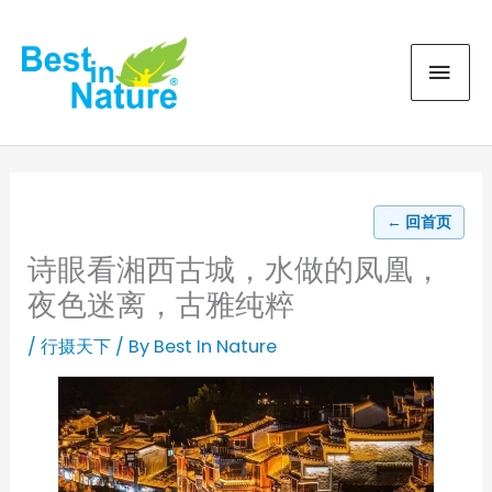
Skip
MAI
to
content
MEN
← 回首页
诗眼看湘西古城，水做的凤凰，
夜色迷离，古雅纯粹
/
行摄天下
/ By
Best In Nature