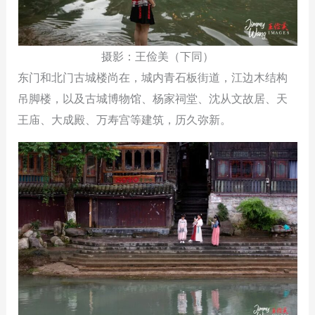
摄影：王俭美（下同）
东门和北门古城楼尚在，城内青石板街道，江边木结构
吊脚楼，以及古城博物馆、杨家祠堂、沈从文故居、天
王庙、大成殿、万寿宫等建筑，历久弥新。