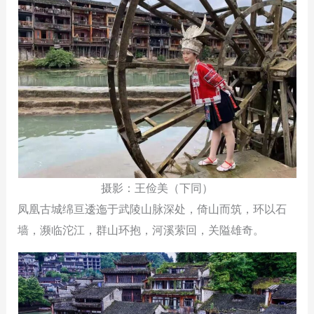
摄影：王俭美（下同）
凤凰古城绵亘逶迤于武陵山脉深处，倚山而筑，环以石
墙，濒临沱江，群山环抱，河溪萦回，关隘雄奇。