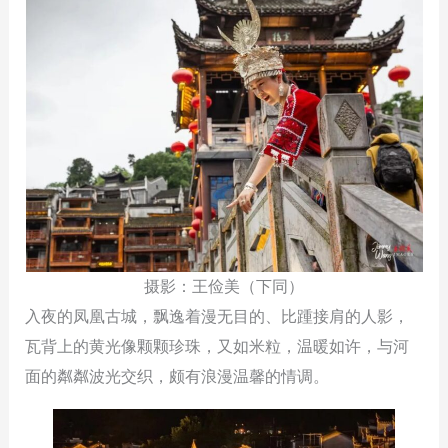
摄影：王俭美（下同）
入夜的凤凰古城，飘逸着漫无目的、比踵接肩的人影，
瓦背上的黄光像颗颗珍珠，又如米粒，温暖如许，与河
面的粼粼波光交织，颇有浪漫温馨的情调。