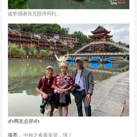
诚挚感谢张兄陪伴同行。
✍
网友点评
✍
项亮
： 中秋之夜看美景，强！