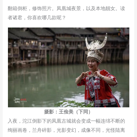
翻箱倒柜，修饰照片。凤凰城夜景，以及本地靓女。读
者诸君，你喜欢哪几款呢？
摄影：王俭美（下同）
入夜，沱江倒影下的凤凰古城就会变成一幅连绵不断的
绚丽画卷，兰舟碎影，光影变幻，成像不同，光怪陆离