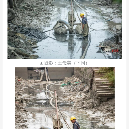
▲摄影：王俭美（下同）