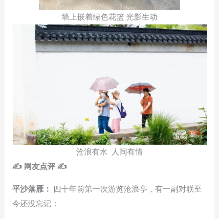
墙上嵌着绿色花篮 光影生动
沧浪有水 人间有情
✍ 网友点评 ✍
平沙落雁：
四十年前第一次游览沧浪亭，有一副对联至
今还没忘记：