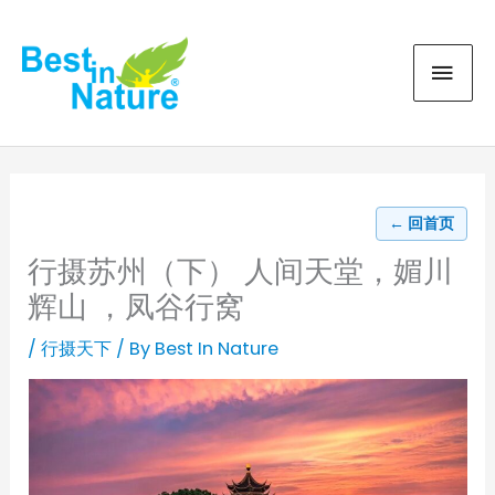
Skip
MAI
to
content
MEN
← 回首页
行摄苏州（下） 人间天堂，媚川
辉山 ，凤谷行窝
/
行摄天下
/ By
Best In Nature