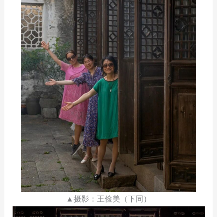
▲摄影：王俭美（下同）