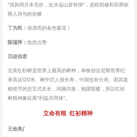
“清风明月本无价，近水远山皆有情”，是欧阳修和苏舜钦
两人诗句的杂糅
丁为民：
很漂亮的各色窗花！
陈瑞萍：
给您点赞
贝迩佳君
北美红杉树是世界上最高的树种，单株创吉尼斯世界纪
录高达120米。树中巨人很长寿，中国也有分布。因其盘
根错节的交互式生长，同频共振，抱团取暖，所以红杉
树精神象征着“利益共同体”。
立命有根 红衫精神
王俭美/