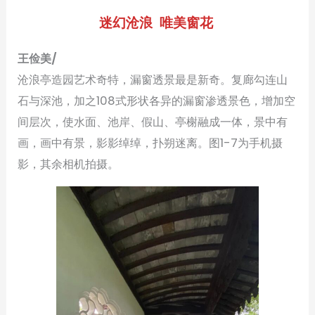
迷幻沧浪 唯美窗花
王俭美/
沧浪亭造园艺术奇特，漏窗透景最是新奇。复廊勾连山
石与深池，加之108式形状各异的漏窗渗透景色，增加空
间层次，使水面、池岸、假山、亭榭融成一体，景中有
画，画中有景，影影绰绰，扑朔迷离。图1-7为手机摄
影，其余相机拍摄。