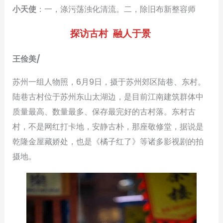
小天使
：一，涤污荡浊化清流。二，除旧布新整容师
探访古村 融人于景
王俭美/
苏州一组人物照，6月9日，摄于苏州郊区陆巷、东村。
陆巷古村位于苏州东山太湖边，是目前江南建筑群体中
质量最高、数量最多、保存最完好的古村落。东村古
村，不是网红打卡地，安静古朴，那座敬修堂，据说是
乾隆金屋藏娇处，也是《橘子红了》等诸多影视剧的拍
摄地。