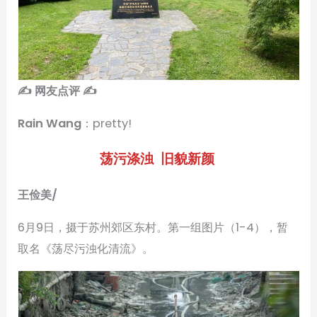
✍ 网友点评 ✍
Rain Wang
：pretty!
荡污涤浊 旧貌新颜
王俭美/
6月9日，摄于苏州郊区东村。第一组图片（1-4），暂
取名《荡尽污浊化清流》。