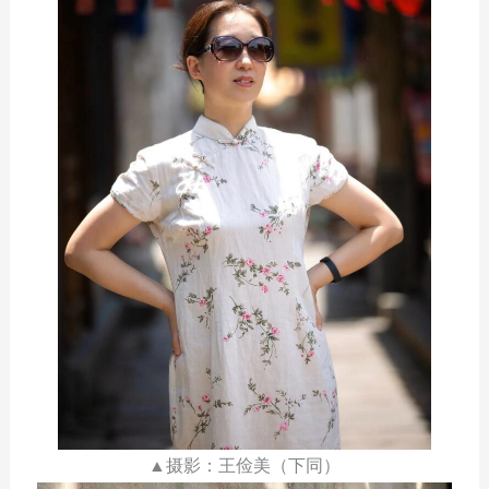
▲摄影：王俭美（下同）