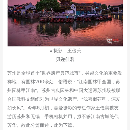
▲摄影：王俭美
贝迩佳君
苏州是全球首个“世界遗产典范城市”，吴越文化的重要发
祥地，有园林200余处，俗语说：“江南园林甲全国，苏
州园林甲江南”。苏州古典园林和中国大运河苏州段被联
合国教科文组织列为世界文化遗产。“浅喜似苍狗，深爱
如长风”。今年6月初，喜爱摄影的专栏作家王俭美携友
游历苏州和无锡，手机相机并用，摄不够江南古城绝代
芳华。故此分篇而述，此为下篇。