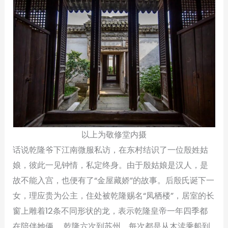
以上为敬修堂内摄
话说乾隆爷下江南微服私访，在东村结识了一位殷姓姑
娘，彼此一见钟情，私定终身。由于殷姑娘是汉人，是
故不能入宫，也便有了“金屋藏娇”的故事。后殷氏诞下一
女，理应贵为公主，住处被乾隆赐名“凤栖楼”，居室的长
窗上雕着12条不同形状的龙，表示乾隆皇帝一年四季都
在陪伴她俩……乾隆六次到苏州，每次都是从木渎乘船到