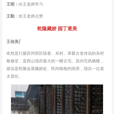
王雨：
向王老师学习
王勤
：给王老师点赞
乾隆藏娇 园丁逐美
王俭美/
依然是行摄苏州郊区陆巷、东村。承载古老传说的东村
敬修堂，是西山现存最大的一幢古宅。其内宅凤栖楼，
据说是乾隆金屋藏娇处、民间格格的闺房，现仅一位老
太居住。