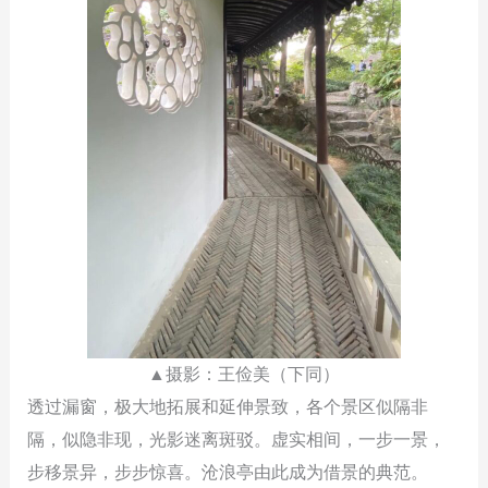
▲摄影：王俭美（下同）
透过漏窗，极大地拓展和延伸景致，各个景区似隔非
隔，似隐非现，光影迷离斑驳。虚实相间，一步一景，
步移景异，步步惊喜。沧浪亭由此成为借景的典范。