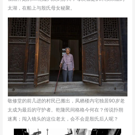
太湖，在船上与殷氏母女秘聚。
敬修堂的前几进的村民已搬出，凤栖楼内宅独居90岁老
太成为最后的守护者。乾隆民间格格今何在？传说扑朔
迷离；闯入镜头的这位老太，会不会是殷氏后人呢？