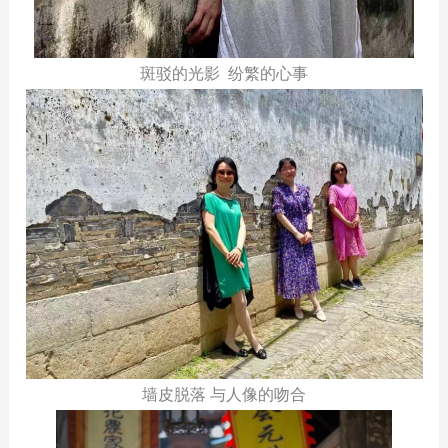
斑驳的光影 纷繁的心事
墙皮脱落 与人像的吻合