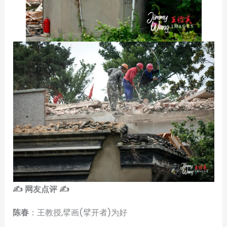
✍ 网友点评 ✍
陈春
：王教授,擘画(擘开者)为好