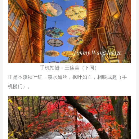
手机拍摄：王俭美（下同）
正是本溪秋叶红，溪水如丝，枫叶如血，相映成趣（手
机慢门）。