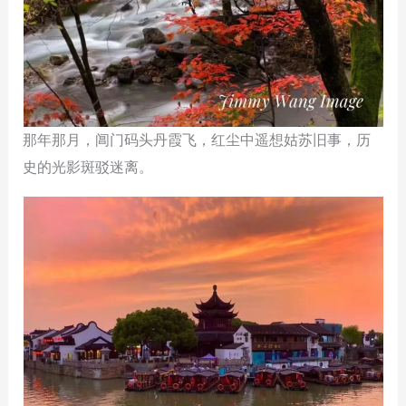
那年那月，阊门码头丹霞飞，红尘中遥想姑苏旧事，历
史的光影斑驳迷离。