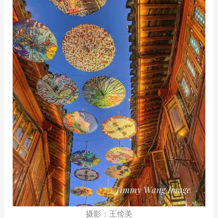
摄影：王俭美