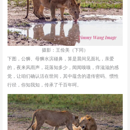
摄影：王俭美（下同）
下图，公狮、母狮水滨碰鼻，算是晨间见面礼，亲爱
的，夜来风雨声，花落知多少，闻闻嗅嗅，痒滋滋的感
觉，让咱们确认活在世间，其中蕴含的遗传密码、惯性
行径，你知我知，传承了千百年呵。