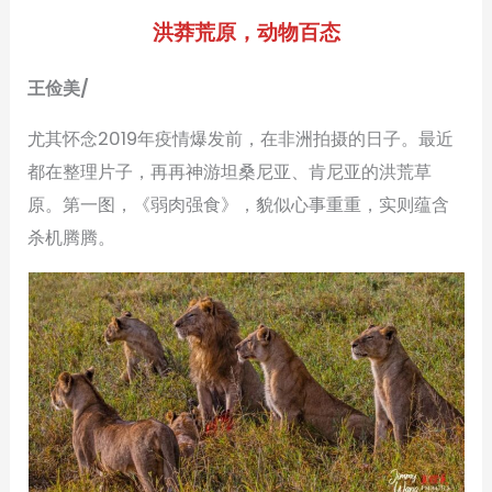
洪莽荒原，动物百态
王俭美/
尤其怀念2019年疫情爆发前，在非洲拍摄的日子。最近
都在整理片子，再再神游坦桑尼亚、肯尼亚的洪荒草
原。第一图，《弱肉强食》，貌似心事重重，实则蕴含
杀机腾腾。