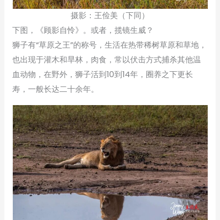
摄影：王俭美（下同）
下图，《顾影自怜》。或者，揽镜生威？
狮子有“草原之王”的称号，生活在热带稀树草原和草地，
也出现于灌木和旱林，肉食，常以伏击方式捕杀其他温
血动物，在野外，狮子活到10到14年，圈养之下更长
寿，一般长达二十余年。