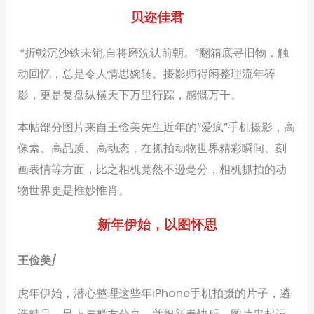
贝迩佳君
“折戟沉沙铁未销,自将磨洗认前朝。”翻箱底寻旧物，触
动回忆，总是令人情思婉转。摄影师得闲整理流年碎
影，更是复盘纵横天下万里行踪，感慨万千。
本帖部分图片来自王俭美先生近年的“爱疯”手机摄影，高
像素、高品质、高动态，在抓拍动物世界精彩瞬间、刻
画表情等方面，比之相机竟然不逊毫分，相机抓拍的动
物世界更是惟妙惟肖。
新年伊始，以图怀思
王俭美/
虎年伊始，潜心整理这些年iPhone手机拍摄的片子，遴