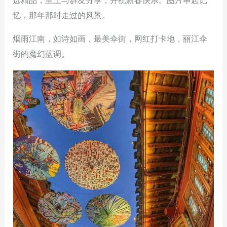
选精品，呈上与群友分享，并祝新春快乐。图片串起记
忆，那年那时走过的风景。
烟雨江南，如诗如画，最美伞街，网红打卡地，丽江伞
街的魔幻蓝调。