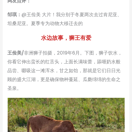
网友点评：
邹琪：
@王俭美 大片！我分别于冬夏两次去过肯尼亚、
坦桑尼亚。夏季专为动物大移迁去的
水边故事，狮王有爱
王俭美/
非洲狮子拍摄，2019年6月。下图，狮子饮水，
你看它伸出蛮长的红舌头，上面长满味蕾，舔咂奶水般
品尝、啜吸这一滩浑水，甘之如饴，那就是它们日日光
顾的盛大江湖，更是确保物种蔓延、瓜瓞绵绵的生命之
圣泉。