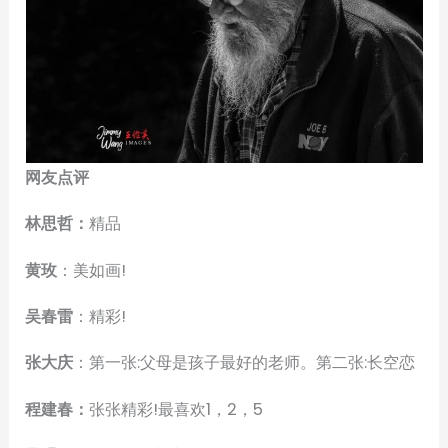
网友点评
林思哲：
精品
黄玫
：美如画!
吴春雷
：精彩!
张大庆
：第一张:父母是孩子最好的老师。第二张:长空恋
程建春：
张张精彩!最喜欢1，2，5