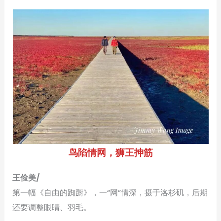
鸟陷情网，狮王抻筋
王俭美/
第一幅《自由的踟蹰》，一“网”情深，摄于洛杉矶，后期
还要调整眼睛、羽毛。