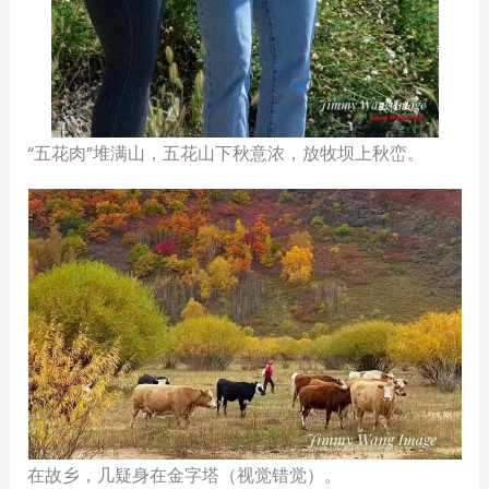
“五花肉”堆满山，五花山下秋意浓，放牧坝上秋峦。
在故乡，几疑身在金字塔（视觉错觉）。