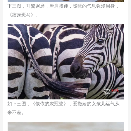
下三图，耳鬓厮磨，摩肩接踵，暧昧的气息弥漫周身，
《纹身斑马》。
如下三图，《偎依的灰冠鹭》，爱撒娇的女孩儿运气从
来不差。