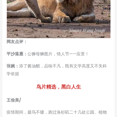
网友点评：
平沙落雁：
公狮母狮图片，情人节——应景！
张婉：
添了酱油醋，品味不凡，既有文学高度又不失科
学依据
鸟片精选，黑白人生
王俭美/
疫情期间，摄鸟不辍，跑过洛杉矶二十几处公园、植物