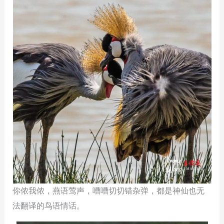
你侬我侬，燕语莺声，嘈嘈切切错杂弹，都是神仙也无
法翻译的鸟语情话。