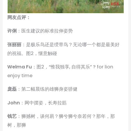
网友点评：
许俐
：医生建议的标准拉伸姿势
张丽丽
：是极乐鸟还是绶带鸟？无论哪一个都是最美好
的祝福。图2，惬意触碰
Welma Fu
：图2，“惟我独享, 自得其乐” ? for lion
enjoy time
庞磊
：第二幅晨练的雄狮身姿骄健
John
：网中摆姿，长寿拉筋
钱艺
：狮撼树，谈何易？狮兮狮兮奈若何？那年，那
树，那狮