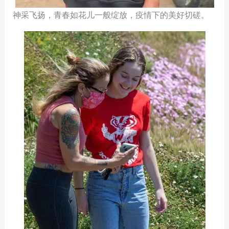
神采飞扬，青春如花儿一般绽放，疫情下的美好切磋。