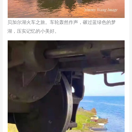
贝加尔湖火车之旅。车轮轰然作声，碾过蓝绿色的梦
湖，压实记忆的小美好。