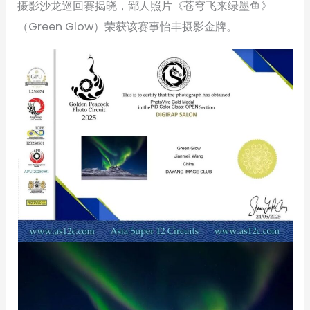
摄影沙龙巡回赛揭晓，鄙人照片《苍穹飞来绿墨鱼》
（Green Glow）荣获该赛事怡丰摄影金牌。