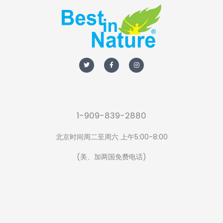
T
F
I
w
a
n
i
c
s
t
e
t
t
b
a
e
o
g
r
o
r
k
a
-
m
f
1-909-839-2880
北京时间周二至周六 上午5:00-8:00
(美、加两国免费电话)