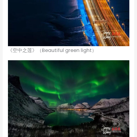
《空中之莲》（Beautiful green light）