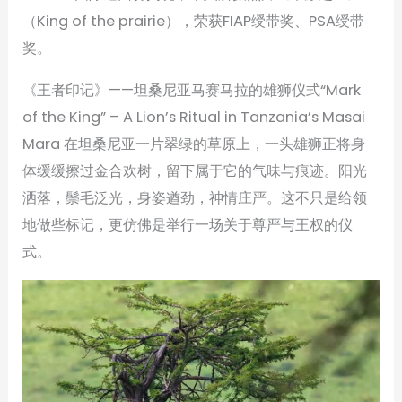
（King of the prairie），荣获FIAP绶带奖、PSA绶带
奖。
《王者印记》——坦桑尼亚马赛马拉的雄狮仪式“Mark
of the King” – A Lion’s Ritual in Tanzania’s Masai
Mara 在坦桑尼亚一片翠绿的草原上，一头雄狮正将身
体缓缓擦过金合欢树，留下属于它的气味与痕迹。阳光
洒落，鬃毛泛光，身姿遒劲，神情庄严。这不只是给领
地做些标记，更仿佛是举行一场关于尊严与王权的仪
式。