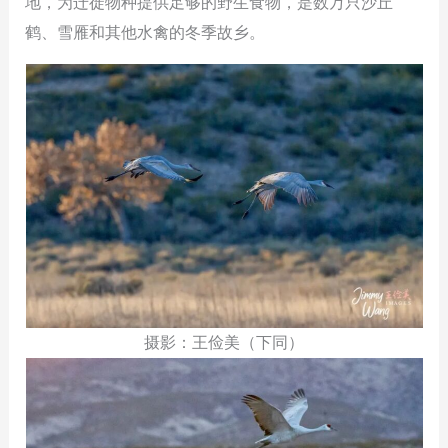
地，为迁徙物种提供足够的野生食物，是数万只沙丘
鹤、雪雁和其他水禽的冬季故乡。
摄影：王俭美（下同）