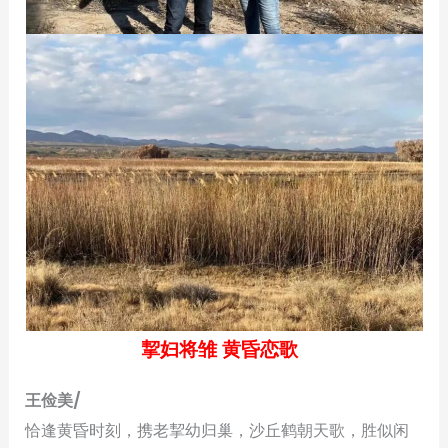
挈妇将雏 黄昏恋歌
王俭美/
恰逢黄昏时刻，携老挈幼归巢，沙丘鹤朝天歌，胜似闲