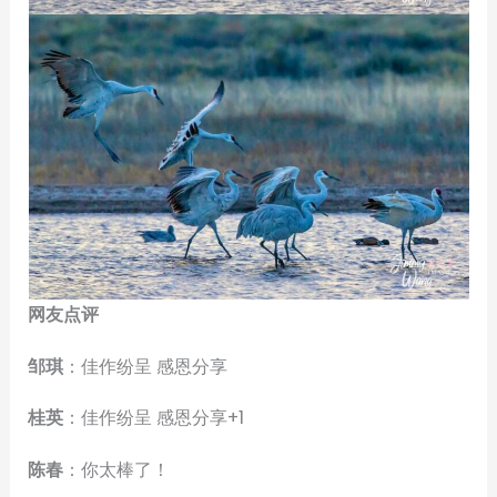
网友点评
邹琪
：佳作纷呈 感恩分享
桂英
：佳作纷呈 感恩分享+1
陈春
：你太棒了！