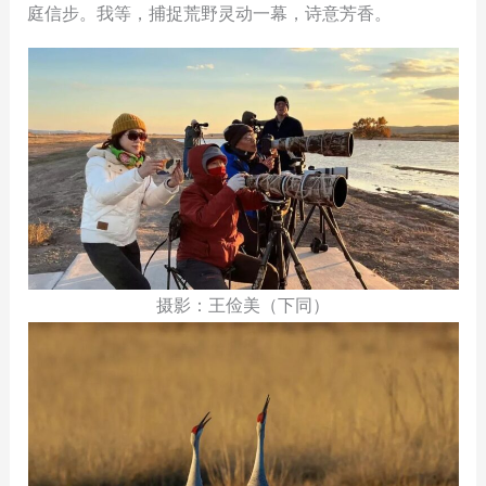
庭信步。我等，捕捉荒野灵动一幕，诗意芳香。
摄影：王俭美（下同）