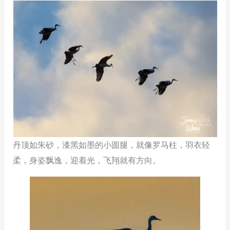
丹顶如朱砂，漆黑如墨的小圆腿，就像罗马柱，羽衣轻
柔，身姿飘逸，迎着光，飞翔就有方向。