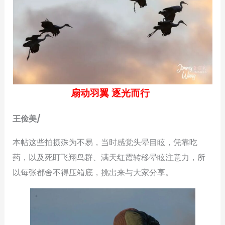
扇动羽翼 逐光而行
王俭美/
本帖这些拍摄殊为不易，当时感觉头晕目眩，凭靠吃
药，以及死盯飞翔鸟群、满天红霞转移晕眩注意力，所
以每张都舍不得压箱底，挑出来与大家分享。