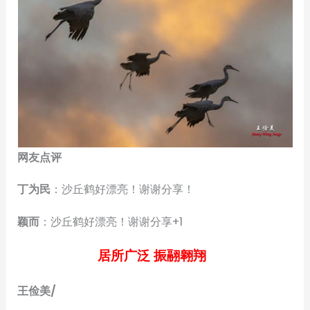
网友点评
丁为民
：沙丘鹤好漂亮！谢谢分享！
颖而
：沙丘鹤好漂亮！谢谢分享+1
居所广泛 振翮翱翔
王俭美/