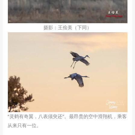
摄影：王俭美（下同）
“灵鹤有奇翼，八表须臾还”。最昂贵的空中滑翔机，乘客
从来只有一位。