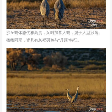
沙丘鹤体态优雅高贵，又叫加拿大鹤，属于大型涉禽。
雄雌同形，皆具有灰褐羽色与“丹顶”特征。