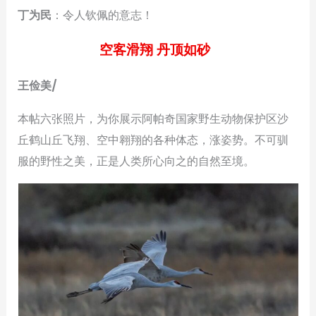
丁为民
：令人钦佩的意志！
空客滑翔 丹顶如砂
王俭美/
本帖六张照片，为你展示阿帕奇国家野生动物保护区沙
丘鹤山丘飞翔、空中翱翔的各种体态，涨姿势。不可驯
服的野性之美，正是人类所心向之的自然至境。