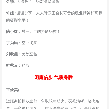
金锐
: 太漂亮了，绝对是珍藏版
许姐
: 谢谢分享，人人赞叹王会长可贵的敬业精神和高超
的摄影水平！
陈小红
：独一无二的摄影绝技！
丁为民
：空中飞舞！
刘秋霞
：美妙至极
叶秋云
：精彩
闲庭信步 气质殊胜
王俭美/
近距离拍摄沙丘鹤，争取眼瞳明亮、羽毛清晰、姿态各
异，一窥神鸟风釆，可惜下午光线有点强，但是此番拍