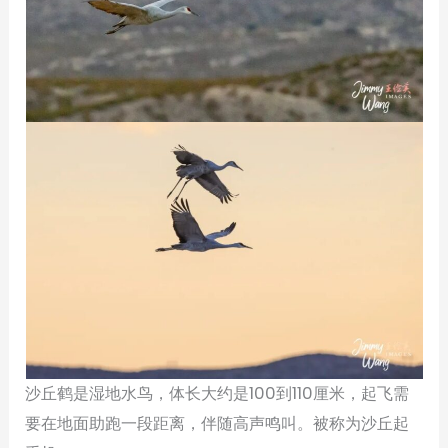
沙丘鹤是湿地水鸟，体长大约是100到110厘米，起飞需
要在地面助跑一段距离，伴随高声鸣叫。被称为沙丘起