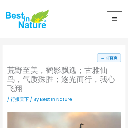
Skip
MAI
to
content
MEN
← 回首页
荒野至美，鹤影飘逸；古雅仙
鸟，气质殊胜；逐光而行，我心
飞翔
/
行摄天下
/ By
Best In Nature