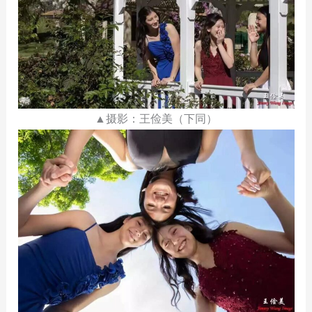
▲摄影：王俭美（下同）