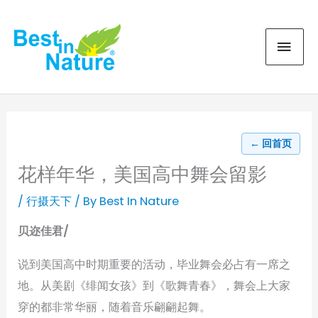
Skip
MAI
to
content
MEN
← 回首页
花样年华，美国高中舞会留影
/
行摄天下
/ By
Best In Nature
贝迩佳君/
说到美国高中时期重要的活动，毕业舞会必占有一席之
地。从美剧《绯闻女孩》到《歌舞青春》，舞会上大家
穿的都非常华丽，随着音乐翩翩起舞。