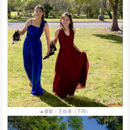
▲摄影：王俭美（下同）