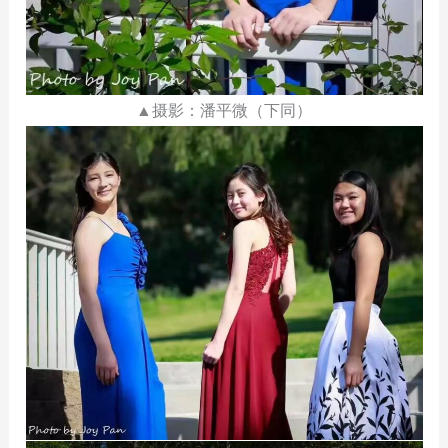
▲摄影：潘平微（下同）