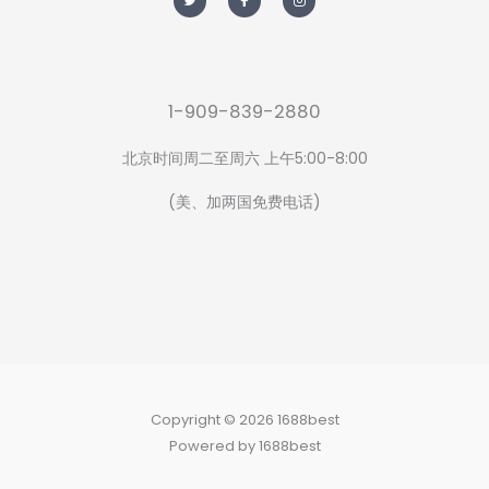
i
c
s
t
e
t
t
b
a
e
o
g
r
o
r
k
a
-
m
f
1-909-839-2880
北京时间周二至周六 上午5:00-8:00
(美、加两国免费电话)
Copyright © 2026 1688best
Powered by 1688best