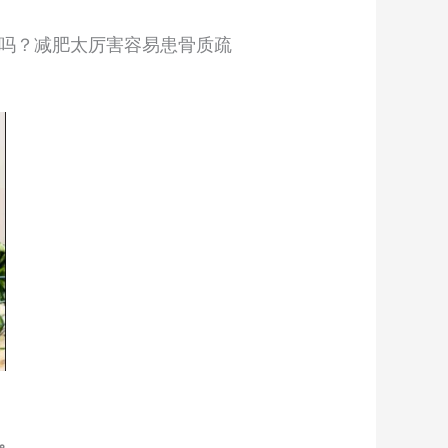
吗？减肥太厉害容易患骨质疏
。