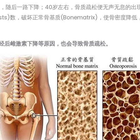
峰，随后一路下降；40岁左右，骨质疏松便无声无息的出
asts)数，破坏正常骨基质(Bonematrix)，使骨密
经后雌激素下降等原因，也会导致骨质疏松。