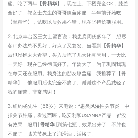
痛。吃了两年
【骨精华】
，现在上、下楼完全OK，膝盖
全好了。郭女士先生的哥哥膝盖疼痛，半年前开始吃
【骨精华】，试吃以后效果不错，现在坚持长期服用。
2. 北京丰台区王女士留言说：我患肩周炎多年了，想尽
各种办法总不见好，好点了又复发。当看到
【骨精华】
后也没抱太大希望，买入后吃了几天还真管用，一天比
一天好，现在已经彻底好了。年龄大了，为了巩固我现
在每天还在服用。我身边的朋友膝盖痛，我推荐了【骨
精华】，他服用后也完全不痛了。谢谢这个产品减轻了
我的痛苦，非常感谢！
3. 纽约杨先生（56岁）来电说：“患类风湿性关节炎，中
指关节肿痛，看过西医，吃安利和USANNA产品，都没
有效果，服用
[骨精华]
到第七瓶，效果出来了，不肿也
不痛了，膝关节象上了润滑油，活络了。