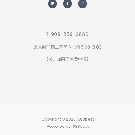
w
a
n
i
c
s
t
e
t
t
b
a
e
o
g
r
o
r
k
a
-
m
f
1-909-839-2880
北京时间周二至周六 上午5:00-8:00
(美、加两国免费电话)
Copyright © 2026 1688best
Powered by 1688best