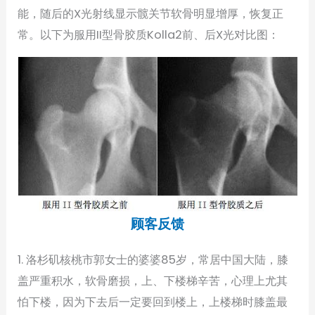
能，随后的X光射线显示髋关节软骨明显增厚，恢复正
常。以下为服用II型骨胶质Kolla2前、后X光对比图：
顾客反馈
1. 洛杉矶核桃市郭女士的婆婆85岁，常居中国大陆，膝
盖严重积水，软骨磨损，上、下楼梯辛苦，心理上尤其
怕下楼，因为下去后一定要回到楼上，上楼梯时膝盖最