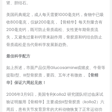
肾、胆结石。
美国药典规定，成人每天需要1000毫克钙，食物中已吸
收800毫克，仅缺200毫克，【骨精华】每天剂量含有
200毫克钙，既可防止骨质疏松、女性更年期骨质流
失，又避免过量补钙带来副作用，骨胶原和钙结合防止
骨质疏松是当代骨科学发展新趋势。
最佳科学配方
如上所述，市面产品仅用Glucosamine或猪皮、牛骨等
提取I型、III型骨胶质，要四、五年才有微效，
【骨精
华】保证六周起见效！
2006年3月9日，美国专利Kolla2 研究团队经过临床试
验证明服用【骨精华】主要成份II型骨胶质（kolla2）六
周后，患有关节发育异常的犬科动物恢复了正常运动功