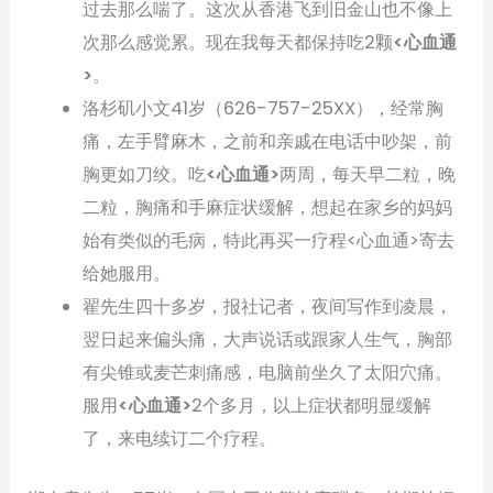
过去那么喘了。这次从香港飞到旧金山也不像上
次那么感觉累。现在我每天都保持吃2颗
<心血通
>
。
洛杉矶小文41岁（626-757-25XX），经常胸
痛，左手臂麻木，之前和亲戚在电话中吵架，前
胸更如刀绞。吃
<心血通>
两周，每天早二粒，晚
二粒，胸痛和手麻症状缓解，想起在家乡的妈妈
始有类似的毛病，特此再买一疗程<心血通>寄去
给她服用。
翟先生四十多岁，报社记者，夜间写作到凌晨，
翌日起来偏头痛，大声说话或跟家人生气，胸部
有尖锥或麦芒刺痛感，电脑前坐久了太阳穴痛。
服用
<心血通>
2个多月，以上症状都明显缓解
了，来电续订二个疗程。