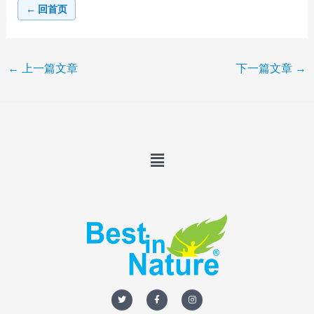
← 回首页
←
上一篇文章
下一篇文章
→
Menu
T
F
I
w
a
n
i
c
s
t
e
t