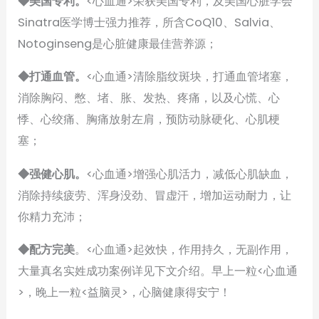
◆美国专利。
<心血通>荣获美国专利，及美国心脏学会
Sinatra医学博士强力推荐，所含CoQ10、Salvia、
Notoginseng是心脏健康最佳营养源；
◆打通血管。
<心血通>清除脂纹斑块，打通血管堵塞，
消除胸闷、憋、堵、胀、发热、疼痛，以及心慌、心
悸、心绞痛、胸痛放射左肩，预防动脉硬化、心肌梗
塞；
◆强健心肌。
<心血通>增强心肌活力，减低心肌缺血，
消除持续疲劳、浑身没劲、冒虚汗，增加运动耐力，让
你精力充沛；
◆配方完美
。<心血通>起效快，作用持久，无副作用，
大量真名实姓成功案例详见下文介绍。早上一粒<心血通
>，晚上一粒<益脑灵>，心脑健康得安宁！