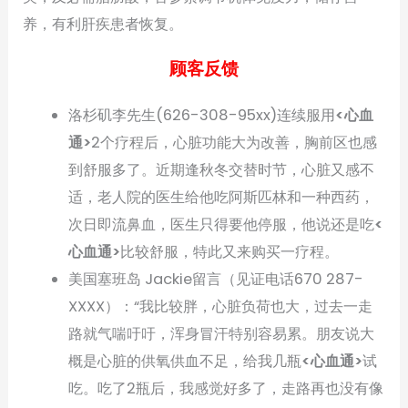
养，有利肝疾患者恢复。
顾客反馈
洛杉矶李先生(626-308-95xx)连续服用
<心血
通>
2个疗程后，心脏功能大为改善，胸前区也感
到舒服多了。近期逢秋冬交替时节，心脏又感不
适，老人院的医生给他吃阿斯匹林和一种西药，
次日即流鼻血，医生只得要他停服，他说还是吃
<
心血通>
比较舒服，特此又来购买一疗程。
美国塞班岛 Jackie留言（见证电话670 287-
XXXX）：“我比较胖，心脏负荷也大，过去一走
路就气喘吁吁，浑身冒汗特别容易累。朋友说大
概是心脏的供氧供血不足，给我几瓶
<心血通>
试
吃。吃了2瓶后，我感觉好多了，走路再也没有像