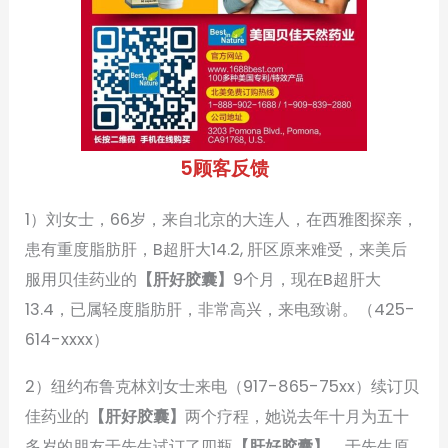
5顾客反馈
1）刘女士，66岁，来自北京的大连人，在西雅图探亲，
患有重度脂肪肝，B超肝大14.2, 肝区原来难受，来美后
服用贝佳药业的
【肝好胶囊】
9个月，现在B超肝大
13.4，已属轻度脂肪肝，非常高兴，来电致谢。（425-
614-xxxx）
2）纽约布鲁克林刘女士来电（917-865-75xx）续订贝
佳药业的
【肝好胶囊】
两个疗程，她说去年十月为五十
多岁的朋友于先生试订了四瓶
【肝好胶囊】
，于先生原