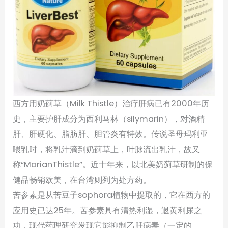
西方用奶蓟草（Milk Thistle）治疗肝病已有2000年历
史，主要护肝成分为西利马林（silymarin），对酒精
肝、肝硬化、脂肪肝、胆管炎有特效。传说圣母玛利亚
喂乳时，将乳汁滴到奶蓟草上，叶脉流出乳汁，故又
称“MarianThistle”。近十年来，以北美奶蓟草研制的保
健品畅销欧美，在台湾则列为处方药。
苦参素是从苦豆子sophora植物中提取的，它在西方的
应用史已达25年。苦参素具有清热利湿，退黄利尿之
功，现代药理研究发现它能抑制乙肝病毒（一定的