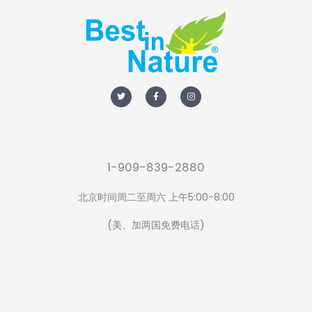
T
F
I
w
a
n
i
c
s
t
e
t
t
b
a
e
o
g
r
o
r
k
a
-
m
f
1-909-839-2880
北京时间周二至周六 上午5:00-8:00
(美、加两国免费电话)