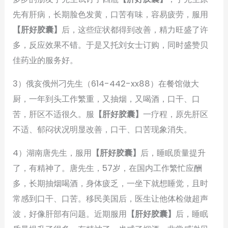
先有肝病，长期脸色发黄，口苦有味，容易疲劳，服用
【肝好胶囊】
后，这些症状都得到改善，精力旺盛了许
多，反应效果不错。于是又托刘女士订购，同时盛赞贝
佳药业的服务好。
3）俄亥俄州刁先生（614-442-xx88）在餐馆做大
厨，一年到头工作繁重，又抽烟，又喝酒，口干、口
苦，肝区不适很久。服
【肝好胶囊】
一疗程，原先肝区
不适、郁闷状况明显改善，口干、口苦现象消失。
4）湖南唐先生，服用
【肝好胶囊】
后，睡眠质量提升
了，有精神了。唐先生，57岁，在国内工作繁忙应酬
多，长期抽烟喝酒，身体疲乏，一坐下就想睡觉，且时
常感到口干、口苦。移民美国后，医生让他体检做超声
波，好像肝部有问题。近期服用
【肝好胶囊】
后，睡眠