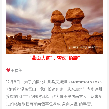
“蒙面大盗”，雪夜“偷袭”
王俭美
12月8日，为了拍摄北加州马麦斯湖（Mammoth Lake
) 附近的温泉雪山，我们长途奔袭，从东加州与内华达州
接壤的“死亡谷”驱驰抵此。作为骨子里的南方人，从未见
过如此这般把自家面包车包裹成“蒙面大盗”的厚雪。