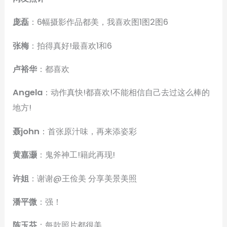
庞磊
：6幅摄影作品都美，我喜欢图1图2图6
张梅
：拍得真好!最喜欢1和6
卢裕华
：都喜欢
Angela
：动作真快!都喜欢!不能相信自己去过这么棒的
地方!
聂john
：首张原汁味，再来添姿彩
黄嘉灏
：鬼斧神工!籍此再现!
许姐
：谢谢@王俭美 分享美景美照
潘平微
：强！
陈玉芬
：每款照片都很美