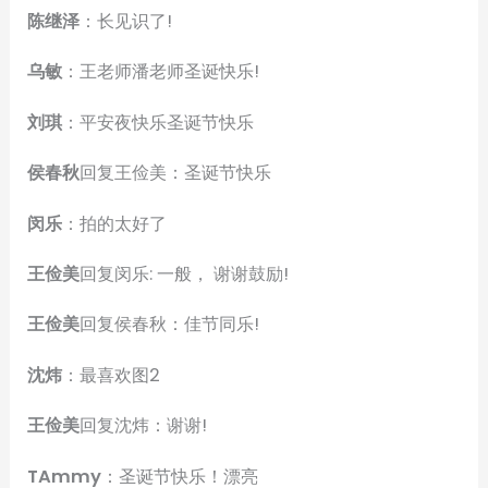
陈继泽
：长见识了!
乌敏
：王老师潘老师圣诞快乐!
刘琪
：平安夜快乐圣诞节快乐
侯春秋
回复王俭美：圣诞节快乐
闵乐
：拍的太好了
王俭美
回复闵乐: 一般， 谢谢鼓励!
王俭美
回复侯春秋：佳节同乐!
沈炜
：最喜欢图2
王俭美
回复沈炜：谢谢!
TAmmy
：圣诞节快乐！漂亮