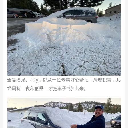
全靠潘兄、Joy，以及一位老美好心帮忙，清理积雪，几
经周折，夜幕低垂，才把车子“捞”出来。