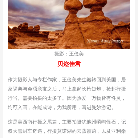
摄影：王俭美
贝迩佳君
作为摄影人与专栏作家，王俭美先生辗转回到美国，居
家隔离与会晤亲友之后，马上拿起长枪短炮，捡起行摄
行当。需要拍摄的太多了。因为热爱，万物皆有性灵，
均可入画，亦能成诗，为我所用，写进曼妙游记。
这是美西南行摄之尾篇，主要拍摄犹他州嶙峋怪石，记
叙大雪封车奇遇，行摄莫诺湖的云蒸霞蔚，以及亚利桑