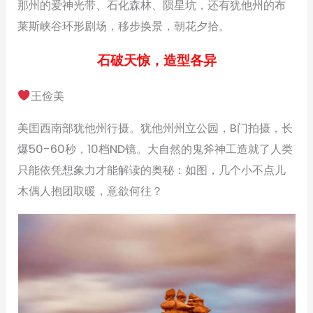
那州的爱神光带、石化森林、陨星坑，还有犹他州的布
莱斯峡谷环形剧场，移步换景，朝花夕拾。
石破天惊，造型各异
王俭美
美囯西南部犹他州行摄。犹他州州立公园，B门拍摄，长
爆50-60秒，10档ND镜。大自然的鬼斧神工造就了人类
只能依凭想象力才能解读的奥秘：如图，几个小不点儿
木偶人抱团取暖，意欲何往？