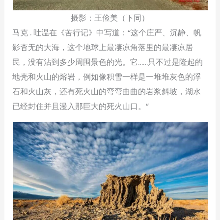
摄影：王俭美（下同）
马克 . 吐温在《苦行记》中写道：“这个庄严、沉静、帆
影杳无的大海，这个地球上最凄凉角落里的最凄凉居
民，没有沾到多少周围景色的光。它……只不过是隆起的
地壳和火山的熔岩，例如像积雪一样是一堆堆灰色的浮
石和火山灰，还有死火山的弯弯曲曲的岩浆斜坡，湖水
已经封住并且漫入那巨大的死火山口。”