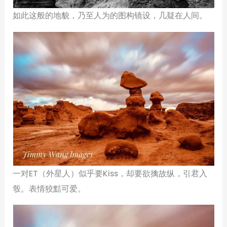
如此这般的地貌，乃至人为的图构镜设，几疑在人间。
一对ET（外星人）似乎要Kiss，却要欲擒故纵，引君入
彀。表情狡黠可爱。