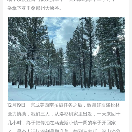
举拿下亚里桑那州大峡谷。
12月19日，完成美西南拍摄任务之后，致谢好友潘松林
鼎力协助，我们三人，从洛杉矶家里出发，一天来回十
几小时，终于把停泊在马麦斯小镇一周的车子开回家
了。最令人记忆深刻是那几幕：快到马麦斯，深山冷谷