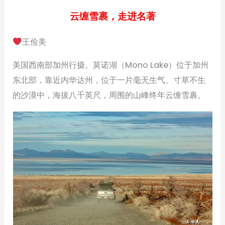
云缠雪裹，走进名著
王俭美
美国西南部加州行摄。莫诺湖（Mono Lake）位于加州
东北部，靠近内华达州，位于一片毫无生气、寸草不生
的沙漠中，海拔八千英尺，周围的山峰终年云缠雪裹。