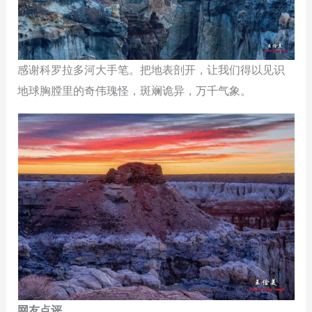
感谢科罗拉多河大手笔。把地表剖开，让我们得以见识
地球胸膛里的奇伟瑰怪，斑斓诡异，万千气象。
网友点评