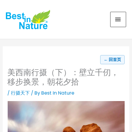
Skip
MAI
to
content
MEN
← 回首页
美西南行摄（下）：壁立千仞，
移步换景，朝花夕拾
/
行摄天下
/ By
Best In Nature