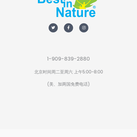
T
F
I
w
a
n
i
c
s
t
e
t
t
b
a
e
o
g
r
o
r
k
a
-
m
f
1-909-839-2880
北京时间周二至周六 上午5:00-8:00
(美、加两国免费电话)