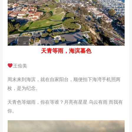
天青等雨，海滨暮色
王俭美
周末来到海滨，就在自家阳台，顺便拍下海湾手机照两
枚，是为纪念。
天青色等烟雨，你在等谁？月亮有星星 乌云有雨 而我有
你。