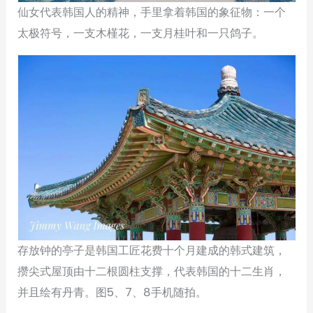
仙女代表韩国人的精神，手里拿着韩国的象征物：一个
太极符号，一支木槿花，一支月桂叶和一只鸽子。
存放钟的亭子是韩国工匠花费十个月建成的韩式建筑，
攒尖式屋顶由十二根圆柱支撑，代表韩国的十二生肖，
并且绘有丹青。图5、7、8手机随拍。