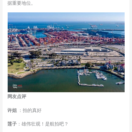
据重要地位。
网友点评
许姐
：拍的真好
莲子
：雄伟壮观！是航拍吧？