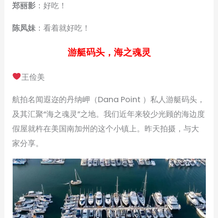
郑丽影
：好吃！
陈凤妹
：看着就好吃！
游艇码头，海之魂灵
王俭美
航拍名闻遐迩的丹纳岬（Dana Point ）私人游艇码头，
及其汇聚“海之魂灵”之地。我们近年来较少光顾的海边度
假屋就杵在美国南加州的这个小镇上。昨天拍摄，与大
家分享。