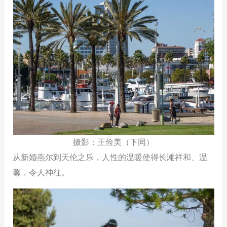
摄影：王俭美（下同）
从新婚燕尔到天伦之乐，人性的温暖使得长滩祥和、温
馨，令人神往。