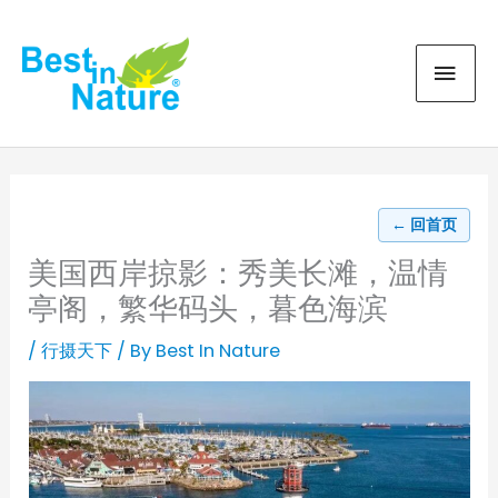
Skip
MAI
to
content
MEN
← 回首页
美国西岸掠影：秀美长滩，温情
亭阁，繁华码头，暮色海滨
/
行摄天下
/ By
Best In Nature