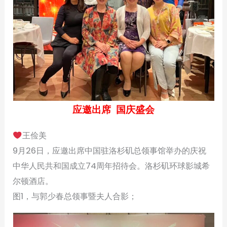
应邀出席 国庆盛会
王俭美
9月26日，应邀出席中国驻洛杉矶总领事馆举办的庆祝
中华人民共和国成立74周年招待会。洛杉矶环球影城希
尔顿酒店。
图1，与郭少春总领事暨夫人合影；