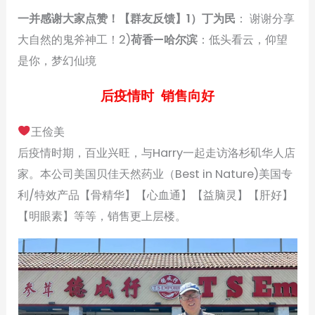
一并感谢大家点赞！【群友反馈】1）丁为民
： 谢谢分享
大自然的鬼斧神工！2)
荷香—哈尔滨
：低头看云️，仰望
是你，梦幻仙境
后疫情时 销售向好
王俭美
后疫情时期，百业兴旺，与Harry一起走访洛杉矶华人店
家。本公司美国贝佳天然药业（Best in Nature)美国专
利/特效产品【骨精华】【心血通】【益脑灵】【肝好】
【明眼素】等等，销售更上层楼。