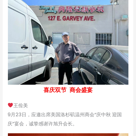
喜庆双节 商会盛宴
王俭美
9月23日，应邀出席美国洛杉矶温州商会“庆中秋 迎国
庆”宴会，诚挚感谢许旭升会长。