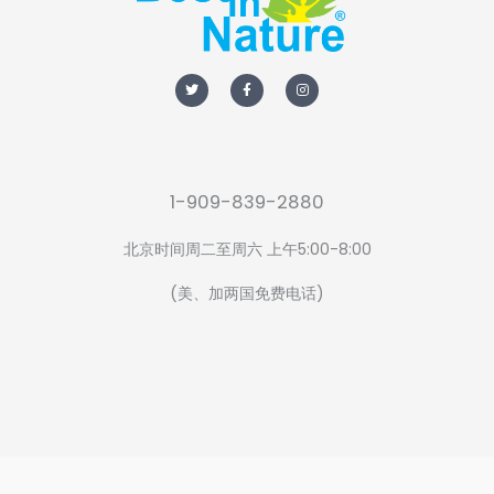
T
F
I
w
a
n
i
c
s
t
e
t
t
b
a
e
o
g
r
o
r
k
a
-
m
f
1-909-839-2880
北京时间周二至周六 上午5:00-8:00
(美、加两国免费电话)