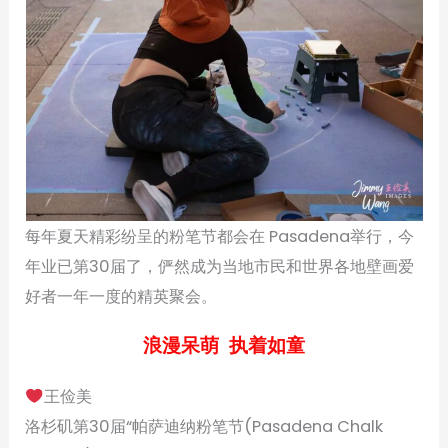
每年夏天精彩纷呈的粉笔节都会在 Pasadena举行，今
年业已第30届了，俨然成为当地市民和世界各地壁画爱
好者一年一度的精英聚会。
浪漫呆萌 执着如童
王俭美
洛杉矶第30届“帕萨迪纳粉笔节(Pasadena Chalk