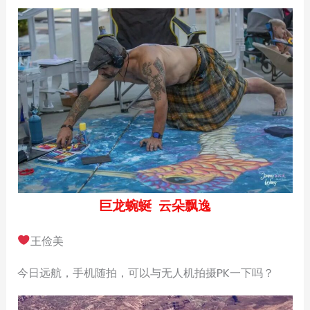
巨龙蜿蜒 云朵飘逸
王俭美
今日远航，手机随拍，可以与无人机拍摄PK一下吗？