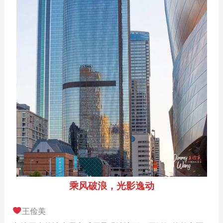
乘风破浪，光影逸动
王俭美