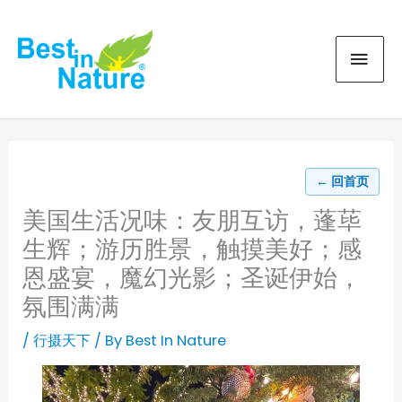
Skip
MAI
to
content
MEN
← 回首页
美国生活况味：友朋互访，蓬荜
生辉；游历胜景，触摸美好；感
恩盛宴，魔幻光影；圣诞伊始，
氛围满满
/
行摄天下
/ By
Best In Nature