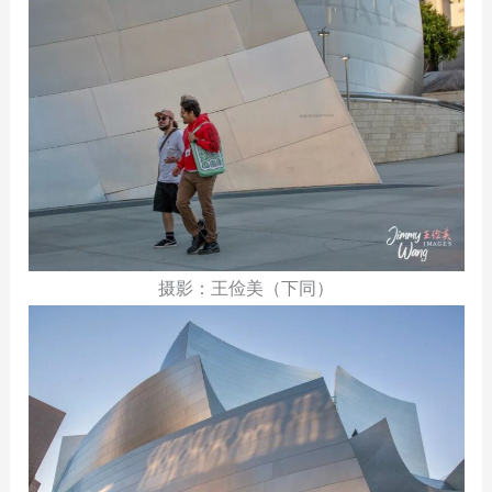
摄影：王俭美（下同）