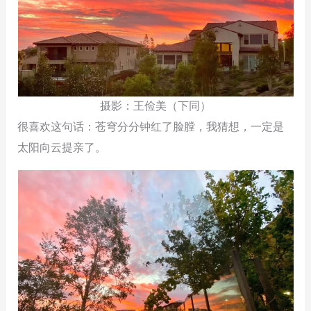
摄影：王俭美（下同）
很喜欢这句话：苍穹分分钟红了脸膛，我猜想，一定是
太阳向云提亲了。