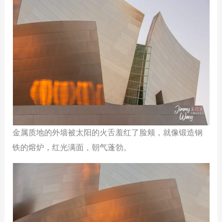
金属质地的外墙被太阳的火舌羞红了脸颊，就像锻造钢
铁的熔炉，红光满面，朝气蓬勃。