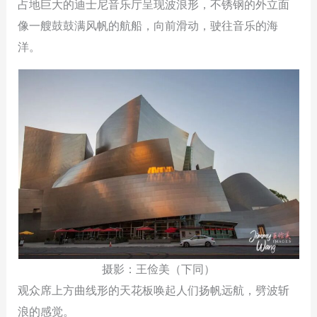
占地巨大的迪士尼音乐厅呈现波浪形，不锈钢的外立面
像一艘鼓⿎满风帆的航船，向前滑动，驶往音乐的海
洋。
摄影：王俭美（下同）
观众席上方曲线形的天花板唤起人们扬帆远航，劈波斩
浪的感觉。