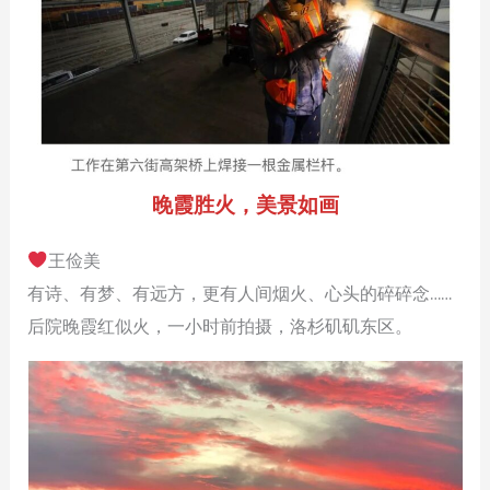
晚霞胜火，美景如画
王俭美
有诗、有梦、有远方，更有人间烟火、心头的碎碎念……
后院晚霞红似火，一小时前拍摄，洛杉矶矶东区。