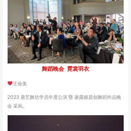
舞蹈晚会 霓裳羽衣
王俭美
2023 唐艺舞坊学员年度公演 暨 谢露嬉原创舞蹈作品晚
会 采风。