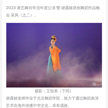
2023 唐艺舞坊学员年度公演 暨 谢露嬉原创舞蹈作品晚
会 采风（之二）。
摄影：王俭美（下同）
谢露嬉老师毕业于北京舞蹈学院，致力于通过舞蹈表演
艺术在海外传播中华文化，卓有成效。