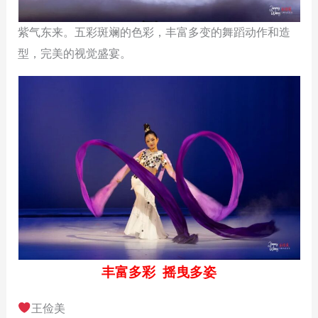
紫气东来。五彩斑斓的色彩，丰富多变的舞蹈动作和造
型，完美的视觉盛宴。
丰富多彩 摇曳多姿
王俭美