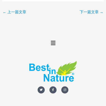
←
上一篇文章
下一篇文章
→
Menu
T
F
I
w
a
n
i
c
s
t
e
t
t
b
a
e
o
g
r
o
r
k
a