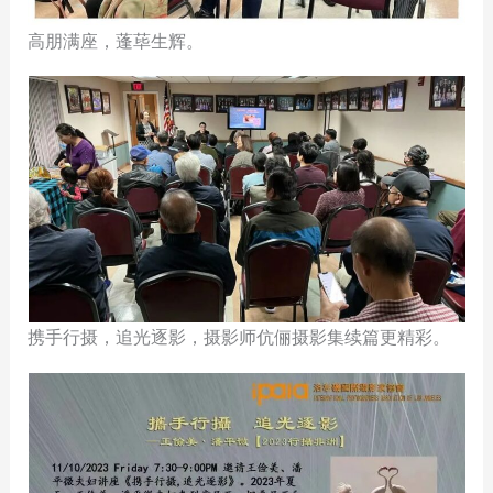
高朋满座，蓬荜生辉。
携手行摄，追光逐影，摄影师伉俪摄影集续篇更精彩。