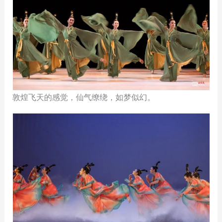
敦煌飞天的感觉，仙气缭绕，如梦似幻。