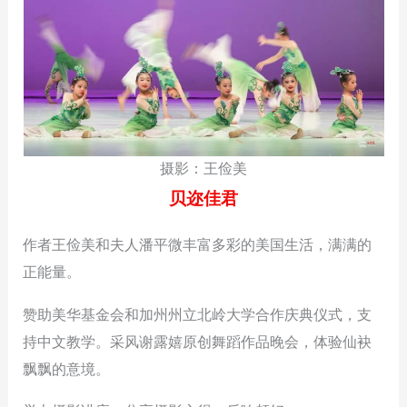
摄影：王俭美
贝迩佳君
作者王俭美和夫人潘平微丰富多彩的美国生活，满满的
正能量。
赞助美华基金会和加州州立北岭大学合作庆典仪式，支
持中文教学。采风谢露嬉原创舞蹈作品晚会，体验仙袂
飘飘的意境。