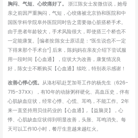
胸闷、气短、心绞痛好了。
浙江陈女士发微信说，她母
亲之前因严重胸闷，气短，心绞痛被北京协和医院和中
国医学科学院阜外医院同时告之需要做心脏搭桥手术。
由于患者年龄较大，手术风险很大，即使搭三个桥也不
一定能康复。[编者按:陈女士原话是：”医生说也不一定
下得来那个手术台”] 后来，陈妈妈在亲友介绍下尝试服
用一段时间【心血通】，症状大为改善，康复情况良
好，陈女士不断购买【心血通】续吃，特别表示感谢！
改善心悸心慌。
从洛杉矶赴芝加哥工作的杨先生（626-
715-37XX），有10年的动脉粥样硬化、高血压史，伴有
心肌缺血症状，经常心悸、心慌、耳鸣，不能工作。2年
来一直坚持用贝佳药业的【心血通】, 【益脑灵】，心
悸、心肌缺血症状得到明显改善，头胀、耳鸣消失。每
天可以工作10小时，餐厅生意越来越红火。