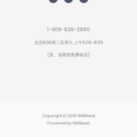
t
e
t
t
b
a
e
o
g
r
o
r
k
a
-
m
f
1-909-839-2880
北京时间周二至周六 上午5:00-8:00
(美、加两国免费电话)
Copyright © 2026 1688best
Powered by 1688best