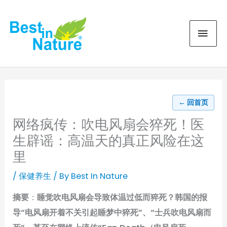
Skip
MAI
to
content
MEN
← 回首页
网络疯传：吹电风扇会猝死！医
生辟谣：高温天的真正风险在这
里
/
保健养生
/ By
Best In Nature
摘要
：
睡觉吹电风扇会导致体温过低而猝死？韩国的报
导“电风扇开着不关引起睡梦中猝死”、“士兵吹电风扇而