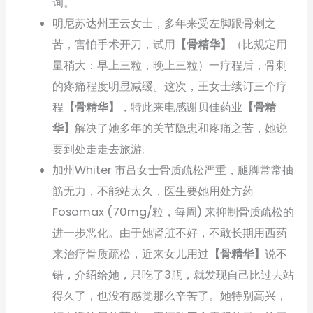
询。
明尼苏达州王云女士，多年来受左脚跟骨刺之
苦，害怕手术开刀，试用
【骨精华】
（比规定用
量稍大：早上三粒，晚上三粒）一疗程后，骨刺
的疼痛程度明显减缓。这次，王女士续订三个疗
程
【骨精华】
，特此来电感谢贝佳药业
【骨精
华】
解决了她多年的关节隐患和疼痛之苦，她说
要到处走走去旅游。
加州Whiter 市吕女士骨质疏松严重，腿脚常常抽
筋无力，不能站太久，医生要她用处方药
Fosamax (70mg/粒，每周) 来抑制骨质疏松的
进一步恶化。由于她肾脏不好，不敢长期用西药
来治疗骨质疏松，近来女儿用过
【骨精华】
说不
错，介绍给她，只吃了3瓶，就发现自己比过去站
得久了，也没有感觉那么辛苦了。她特别高兴，