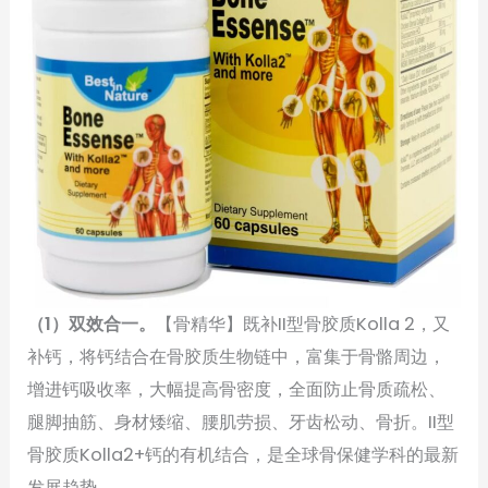
（1）双效合一。
【骨精华】既补II型骨胶质Kolla 2，又
补钙，将钙结合在骨胶质生物链中，富集于骨骼周边，
增进钙吸收率，大幅提高骨密度，全面防止骨质疏松、
腿脚抽筋、身材矮缩、腰肌劳损、牙齿松动、骨折。II型
骨胶质Kolla2+钙的有机结合，是全球骨保健学科的最新
发展趋势。