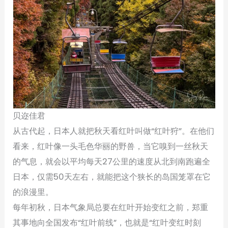
贝迩佳君
从古代起，日本人就把秋天看红叶叫做“红叶狩”。在他们
看来，红叶像一头毛色华丽的野兽，当它嗅到一丝秋天
的气息，就会以平均每天27公里的速度从北到南跑遍全
日本，仅需50天左右，就能把这个狭长的岛国笼罩在它
的浪漫里。
每年初秋，日本气象局总要在红叶开始变红之前，郑重
其事地向全国发布“红叶前线”，也就是“红叶变红时刻