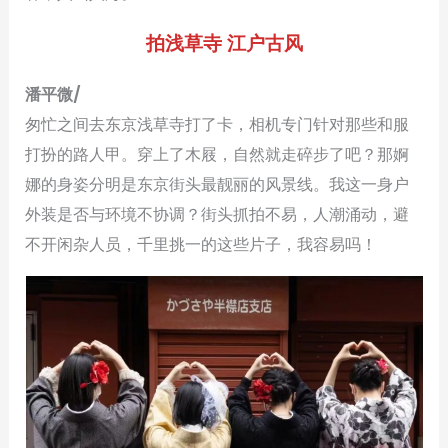
拍浅草寺 江户古风
潘平微/
匆忙之间去东京浅草寺打了卡，相机专门针对那些和服
打扮的路人甲。穿上了木屐，自然就走碎步了吧？那婀
娜的身姿分明是东京街头最靓丽的风景线。我这一身户
外装是否与环境不协调？街头抓拍不易，人潮涌动，避
不开闲杂人员，千里挑一的这些片子，我容易吗！