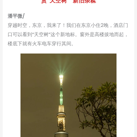
赏“天空树 ” 新旧杂糅
潘平微/
穿越时空，东京，我来了！我们在东京小住2晚，酒店门
口可以看到“天空树”这个新地标。窗外是高楼拔地而起，
楼底下就有火车电车穿行其间。