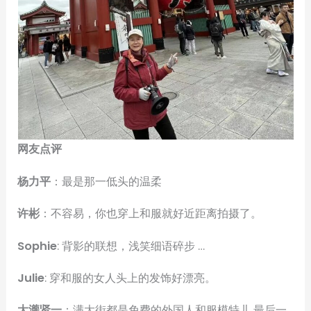
网友点评
杨力平
：最是那一低头的温柔
许彬
：不容易，你也穿上和服就好近距离拍摄了。
Sophie
: 背影的联想，浅笑细语碎步 …
Julie
: 穿和服的女人头上的发饰好漂亮。
大瀧贤一
：满大街都是免费的外国人和服模特儿 最后一