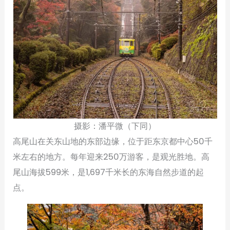
摄影：潘平微（下同）
高尾山在关东山地的东部边缘，位于距东京都中心50千
米左右的地方。每年迎来250万游客，是观光胜地。高
尾山海拔599米，是1,697千米长的东海自然步道的起
点。