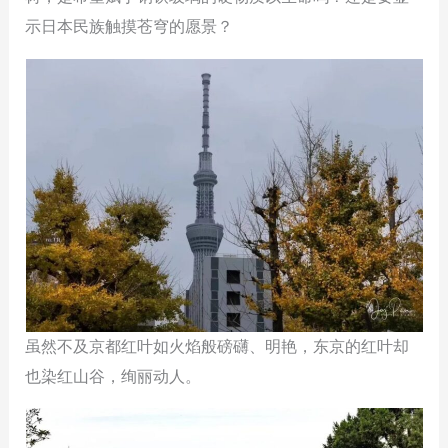
示日本民族触摸苍穹的愿景？
虽然不及京都红叶如火焰般磅礴、明艳，东京的红叶却
也染红山谷，绚丽动人。