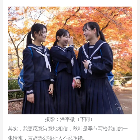
摄影：潘平微（下同）
其实，我更愿意诗意地相信，秋叶是季节写给我们的一
张请柬，言辞热烈得让人不忍拒绝。