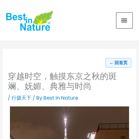
Skip
MAI
to
content
MEN
← 回首页
穿越时空，触摸东京之秋的斑
斓、妩媚、典雅与时尚
/
行摄天下
/ By
Best In Nature