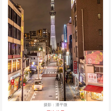
摄影：潘平微