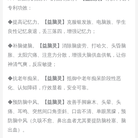
专利功效：
◆提高记忆力。
【益脑灵】
克服银发族、电脑族、学生
良性记忆衰退，丢三落四，增强记忆力；
◆补脑健脑。
【益脑灵】
消除脑疲劳、打哈欠、头昏脑
胀、太阳穴痛、注意力分散，增强大脑供血供氧，让你
神清气爽，反应敏捷；
◆抗老年痴呆。
【益脑灵】
抵御中老年痴呆阶段性恶
化、认知障碍，疗效显着，安全可靠。
◆预防脑中风。
【益脑灵】
改善手脚麻木、头晕、头
痛、耳鸣、突然间口角歪斜、口齿不清、单眼黑朦，预
防脑中风（久咳不愈、鼻出血者尤其要提防脑栓塞、脑
出血）。