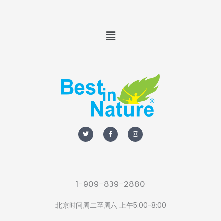
Menu
T
F
I
w
a
n
i
c
s
t
e
t
t
b
a
e
o
g
r
o
r
k
a
-
m
f
1-909-839-2880
北京时间周二至周六 上午5:00-8:00