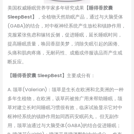
美国权威睡眠营养学家多年研究成果
【睡得香胶囊
SleepBest】
，全植物天然助眠产品，通过与大脑受体
(GABA)的结合，对中枢神经系统产生放松和镇静作用，
克服紧张焦虑和辗转反侧，促进睡眠，延长睡眠时间，
提高睡眠质量，唤回香甜美梦，消除失眠引起的困倦、
头痛和肌肉疼痛，无耐药性、成瘾或停服该品而产生戒
断反应。
【睡得香胶囊 SleepBest】
主要成分有：
A. 颉草(Valerian)：颉草是生长在欧洲和北美洲的一种
多年生植物，在欧洲，该草药被推广用来帮助睡眠，颉
草对建立长时间睡眠习惯很有效，临床试验显示它对中
枢神经系统的镇静作用如同西药安眠药丸， 但无副作
用，颉草油通过与大脑受体(GABA)的结合促进睡眠；