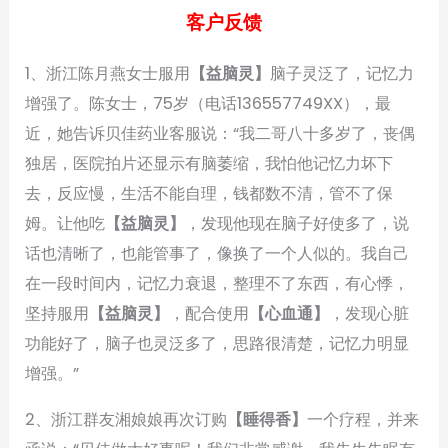
客户反馈
1、浙江陈月燕女士服用
【益脑灵】
脑子灵泛了，记忆力
增强了。陈女士，75岁（电话136557749XX），最
近，她告诉贝佳药业客服说：“我二哥八十多岁了，丧偶
独居，医院拍片还显示有脑萎缩，我怕他记忆力坏下
去，反应慢，生活不能自理，钱都数不清，管不了保
姆。让他吃
【益脑灵】
，发现他现在脑子好使多了，说
话也清晰了，也能管事了，像换了一个人似的。我自己
在一段时间内，记忆力衰退，整理不了东西，有心悸，
坚持服用
【益脑灵】
，配合使用
【心血通】
，发现心脏
功能好了，脑子也灵泛多了，思路很清楚，记忆力明显
增强。”
2、浙江群友湘娘娘再次订购
【睡得香】
一个疗程，并来