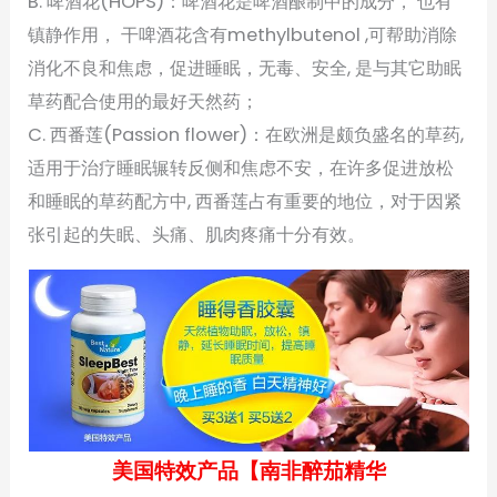
B. 啤酒花(HOPS)：啤酒花是啤酒酿制中的成分， 也有
镇静作用， 干啤酒花含有methylbutenol ,可帮助消除
消化不良和焦虑，促进睡眠，无毒、安全, 是与其它助眠
草药配合使用的最好天然药；
C. 西番莲(Passion flower)：在欧洲是颇负盛名的草药,
适用于治疗睡眠辗转反侧和焦虑不安，在许多促进放松
和睡眠的草药配方中, 西番莲占有重要的地位，对于因紧
张引起的失眠、头痛、肌肉疼痛十分有效。
美国特效产品【南非醉茄精华