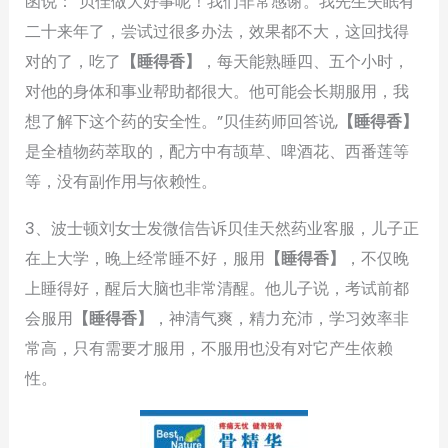
函说：“贝佳做大好事呢！我们非常感谢。我先生失眠有
二十来年了，尝试过很多办法，效果都不大，这回找得
对的了，吃了
【睡得香】
，每天能熟睡四、五个小时，
对他的身体和事业帮助都很大。他可能会长期服用，我
想了解下这个药的安全性。”贝佳药师回答说,
【睡得香】
是全植物药萃取的，配方中有颉草、啤酒花、西番莲等
等，没有副作用与依赖性。
3、波士顿刘女士发微信告诉贝佳天然药业客服，儿子正
在上大学，晚上经常睡不好，服用
【睡得香】
，不仅晚
上睡得好，醒后大脑也非常清醒。他儿子说，考试前都
会服用
【睡得香】
，神清气爽，精力充沛，学习效率非
常高，只有需要才服用，不服用也没有对它产生依赖
性。