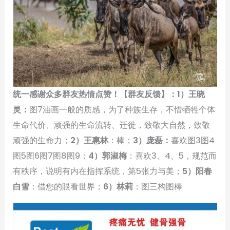
统一感谢众多群友热情点赞！【群友反馈】：1）王晓
灵：
图7油画一般的质感，为了种族生存，不惜牺牲个体
生命代价、顽强的生命流转、迁徙，致敬大自然，致敬
顽强的生命力；
2）王惠林
：棒；
3）庞磊：
喜欢图3图4
图5图6图7图8图9；
4）郭淑梅
：喜欢3、4、5，规范而
有秩序，说明有内在指挥系统，第5张力与美；
5）阳春
白雪
：借您的眼看世界；
6）林莉
：图三构图棒