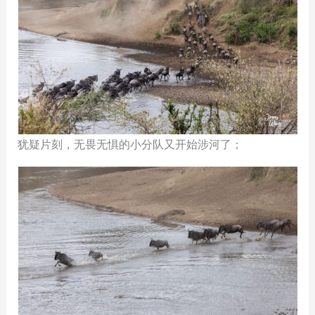
犹疑片刻，无畏无惧的小分队又开始涉河了；