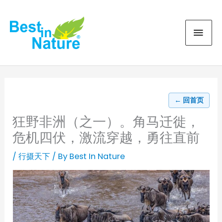
Skip
MAI
to
content
MEN
← 回首页
狂野非洲（之一）。角马迁徙，
危机四伏，激流穿越，勇往直前
/
行摄天下
/ By
Best In Nature