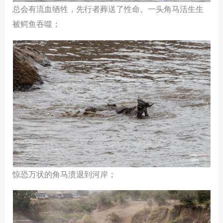
总会有流血牺牲，先行者葬送了性命。一头角马活生生
被鳄鱼吞噬；
惊恐万状的角马溃退到河岸；