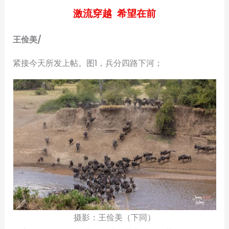
激流穿越 希望在前
王俭美
/
紧接今天所发上帖。图1，兵分四路下河；
摄影：王俭美（下同）