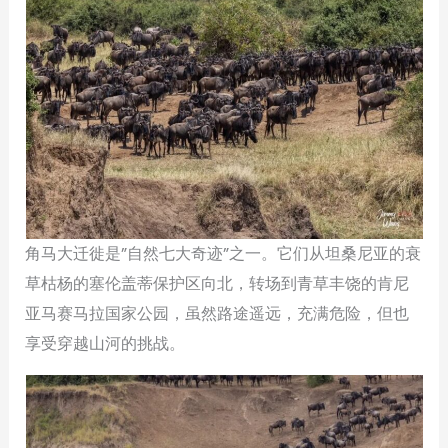
角马大迁徙是”自然七大奇迹”之一。它们从坦桑尼亚的衰
草枯杨的塞伦盖蒂保护区向北，转场到青草丰饶的肯尼
亚马赛马拉国家公园，虽然路途遥远，充满危险，但也
享受穿越山河的挑战。