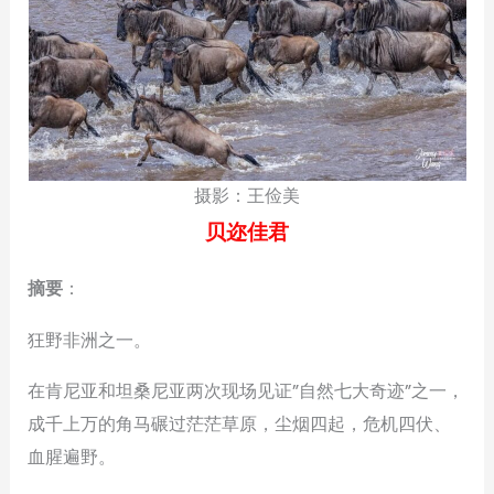
摄影：王俭美
贝迩佳君
摘要
：
狂野非洲之一。
在肯尼亚和坦桑尼亚两次现场见证”自然七大奇迹”之一，
成千上万的角马碾过茫茫草原，尘烟四起，危机四伏、
血腥遍野。