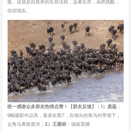
敌。这就是自然界的生存法则，适者生存，虽然残酷，
但却现实。
统一感谢众多群友热情点赞！【群友反馈】：1）庞磊
：
9幅摄影作品美，最喜欢图7，在领头的角马的带领下，
众角马勇敢渡河；
2）王惠林
：场面震撼