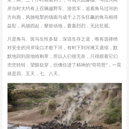
岸当时大约有上百辆越野车、游览车，追着角马过河的
方向跑，风驰电掣的场面与成千上万头狂飙的角马相得
益彰，风烟四起，鼙鼓动地，轰轰烈烈，无比壮观。
只是角马、斑马生性多疑，深谙生存之道，唯有选择绝
对安全的河岸垛口才敢下河，有时下到河滩又退缩，默
默地回到原地啃剩草，所以人们很无奈，只得跟着它们
兜兜转转，望眼欲穿，仿佛住进了精神的“苟苟营”，一晃
就是四、五天，七、八天。