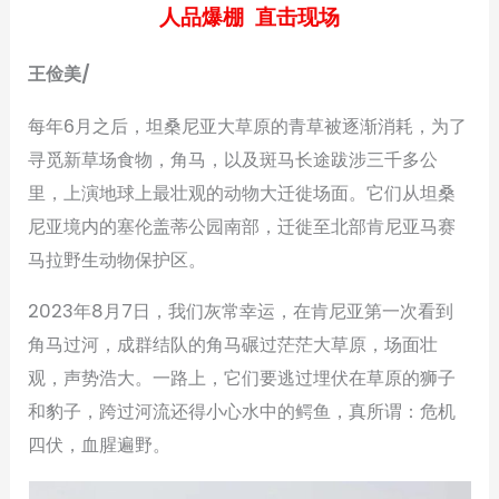
人品爆棚 直击现场
王俭美/
每年6月之后，坦桑尼亚大草原的青草被逐渐消耗，为了
寻觅新草场食物，角马，以及斑马长途跋涉三千多公
里，上演地球上最壮观的动物大迁徙场面。它们从坦桑
尼亚境内的塞伦盖蒂公园南部，迁徙至北部肯尼亚马赛
马拉野生动物保护区。
2023年8月7日，我们灰常幸运，在肯尼亚第一次看到
角马过河，成群结队的角马碾过茫茫大草原，场面壮
观，声势浩大。一路上，它们要逃过埋伏在草原的狮子
和豹子，跨过河流还得小心水中的鳄鱼，真所谓：危机
四伏，血腥遍野。