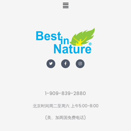
Menu
T
F
I
w
a
n
i
c
s
t
e
t
t
b
a
e
o
g
r
o
r
k
a
-
m
f
1-909-839-2880
北京时间周二至周六 上午5:00-8:00
(美、加两国免费电话)