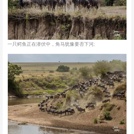
一只鳄鱼正在潜伏中，角马犹豫要否下河;