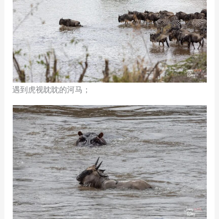
遇到虎视眈眈的河马；