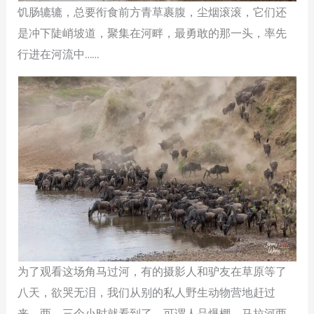
饥肠辘辘，总要衔食前方青草裹腹，尘烟滚滚，它们还
是冲下陡峭坡道，聚集在河畔，最勇敢的那一头，率先
行进在河流中……
为了观看这场角马过河，有的摄影人和驴友在草原等了
八天，欲哭无泪，我们从别的私人野生动物营地赶过
来，两、三个小时就看到了，可谓人品爆棚。马拉河两