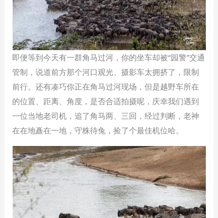
即便等到今天有一群角马过河，你的坐车却被“园警”交通
管制，说道前方那个河口观光、摄影车太拥挤了，限制
前行。还有凑巧你正在角马过河现场，但是越野车所在
的位置、距离、角度，是否合适拍摄呢，庆幸我们遇到
一位当地老司机，追了角马两、三回，经过判断，老神
在在地矗在一地，守株待兔，捡了个最佳机位哈。