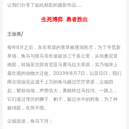
让我们分享了如此精彩的摄影作品……
生死博弈 勇者胜出
王俭美/
每年6月之后，东非草原的青草被逐渐耗尽，为了寻觅新
草场，角马与斑马等长途跋涉三千多公里，从坦桑尼亚
南部，转场至北部肯尼亚马赛马拉大草原，实乃地球上
最壮观的动物大迁徙。2023年8月7日，以及12日，我们
两次现场见证成千上万的角马碾过茫茫草原，尘烟四
起，鼙鼓动地，声势浩大，勇敢跨过马拉河。一路上，
它们逃过埋伏的狮子、豹子，躲过水中的鳄鱼，为了种
族绵延，在所不惜。
尘烟滚滚，角马下河；