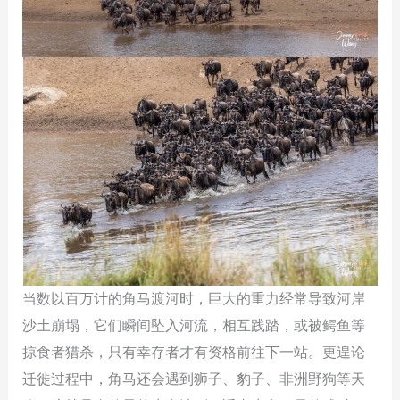
当数以百万计的角马渡河时，巨大的重力经常导致河岸
沙土崩塌，它们瞬间坠入河流，相互践踏，或被鳄鱼等
掠食者猎杀，只有幸存者才有资格前往下一站。更遑论
迁徙过程中，角马还会遇到狮子、豹子、非洲野狗等天