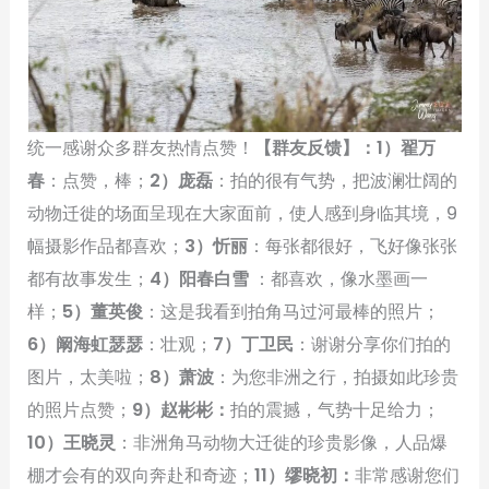
统一感谢众多群友热情点赞！
【群友反馈】
：1）翟万
春
：点赞，棒；
2）庞磊
：拍的很有气势，把波澜壮阔的
动物迁徙的场面呈现在大家面前，使人感到身临其境，9
幅摄影作品都喜欢；
3）忻丽
：每张都很好，飞好像张张
都有故事发生；
4）阳春白雪
：都喜欢，像水墨画一
样；
5）董英俊
：这是我看到拍角马过河最棒的照片；
6）阚海虹瑟瑟
：壮观；
7）丁卫民
：谢谢分享你们拍的
图片，太美啦；
8）萧波
：为您非洲之行，拍摄如此珍贵
的照片点赞；
9）赵彬彬：
拍的震撼，气势十足给力；
10）王晓灵
：非洲角马动物大迁徙的珍贵影像，人品爆
棚才会有的双向奔赴和奇迹；
11）缪晓初：
非常感谢您们