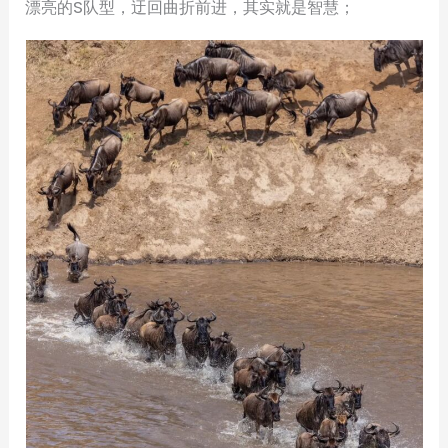
漂亮的S队型，迂回曲折前进，其实就是智慧；