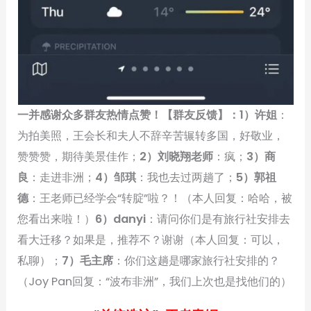
一并感谢众多群友热情点赞！【群友反馈】：1）许姐
：
为拍美照，王会长和夫人不辞辛苦辗转多国，好敬业，
赞赞赞，期待美景佳作；
2）刘晓翔老师
：疯；
3）商
良
：走进非洲；
4）邹琪
：我也去过两趟了；
5）郭祖
德
：王老师已经学会“转腚”啦？！（本人回复：哈哈，被
您看出来啦！）
6）danyi
：请问你们是有旅行社安排去
看大迁移？如果是，推荐不？谢谢（本人回复：可以，
私聊）；
7）毛主席
：你们这趟是哪家旅行社安排的？
（Joy Pan回复：“波布非洲”，我们上次也是找他们的）