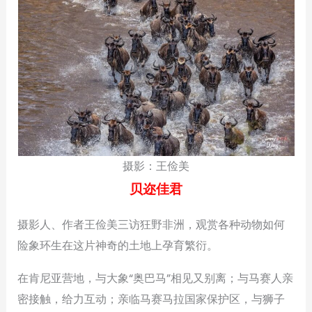
摄影：王俭美
贝迩佳君
摄影人、作者王俭美三访狂野非洲，观赏各种动物如何
险象环生在这片神奇的土地上孕育繁衍。
在肯尼亚营地，与大象“奥巴马”相见又别离；与马赛人亲
密接触，给力互动；亲临马赛马拉国家保护区，与狮子