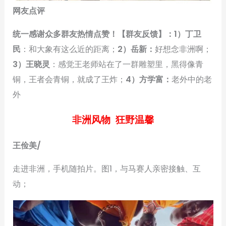
网友点评
统一感谢众多群友热情点赞！【群友反馈】：1）丁卫
民
：和大象有这么近的距离；
2）岳新：
好想念非洲啊；
3）王晓灵
：感觉王老师站在了一群雕塑里，黑得像青
铜，王者会青铜，就成了王炸；
4）方学富：
老外中的老
外
非洲风物 狂野温馨
王俭美
/
走进非洲，手机随拍片。图1，与马赛人亲密接触、互
动；