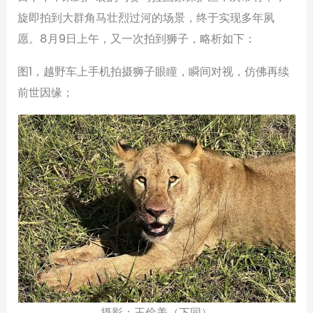
旋即拍到大群角马壮烈过河的场景，终于实现多年夙
愿。8月9日上午，又一次拍到狮子，略析如下：
图1，越野车上手机拍摄狮子眼瞳，瞬间对视，仿佛再续
前世因缘；
摄影：王俭美（下同）