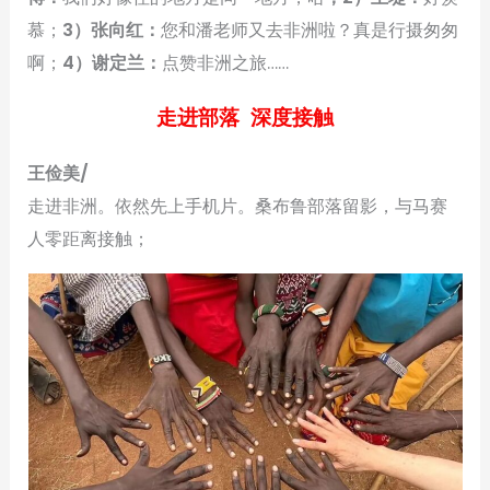
慕；
3）张向红：
您和潘老师又去非洲啦？真是行摄匆匆
啊；
4）谢定兰：
点赞非洲之旅……
走进部落 深度接触
王俭美/
走进非洲。依然先上手机片。桑布鲁部落留影，与马赛
人零距离接触；