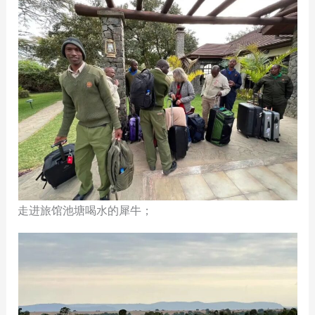
走进旅馆池塘喝水的犀牛；