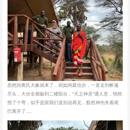
忽然间奥氏大象就来了，宛如闲庭信步，一直走到帐篷
尽头，大伙全都躲到二楼阳台，“天之神灵”通人意，悄然
拐了个弯，似乎是跟我们道别说再见，黯然神伤夹着尾
巴离开了……