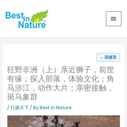
Skip
MAI
to
content
MEN
← 回首页
狂野非洲（上）亲近狮子，前世
有缘；探入部落，体验文化；角
马涉江，动作大片；亲密接触，
斑马象群
/
行摄天下
/ By
Best In Nature