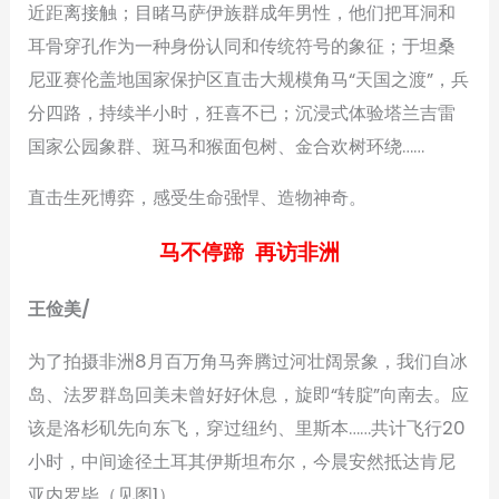
近距离接触；目睹马萨伊族群成年男性，他们把耳洞和
耳骨穿孔作为一种身份认同和传统符号的象征；于坦桑
尼亚赛伦盖地国家保护区直击大规模角马“天国之渡”，兵
分四路，持续半小时，狂喜不已；沉浸式体验塔兰吉雷
国家公园象群、斑马和猴面包树、金合欢树环绕……
直击生死博弈，感受生命强悍、造物神奇。
马不停蹄 再访非洲
王俭美/
为了拍摄非洲8月百万角马奔腾过河壮阔景象，我们自冰
岛、法罗群岛回美未曾好好休息，旋即“转腚”向南去。应
该是洛杉矶先向东飞，穿过纽约、里斯本……共计飞行20
小时，中间途径土耳其伊斯坦布尔，今晨安然抵达肯尼
亚内罗毕（见图1）。