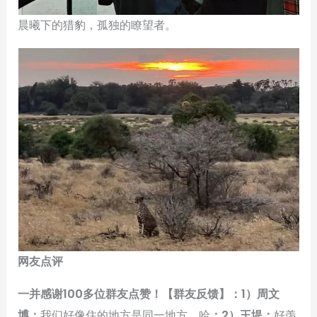
晨曦下的猎豹，孤独的瞭望者。
网友点评
一并感谢100多位群友点赞！【群友反馈】：1）周文
博：
我们好像住的地方是同一地方，哈
；2）王堤：
好羡