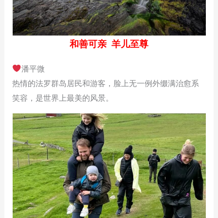
和善可亲 羊儿至尊
潘平微
热情的法罗群岛居民和游客，脸上无一例外缀满治愈系
笑容，是世界上最美的风景。