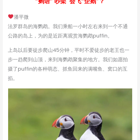
“鹦语” 吵架 会飞“企鹅”？
潘平微
法罗群岛的海鹦鹉。我们乘船一小时左右来到一个不通
公路的岛上，为的是近距离观赏海鹦鹉puffin。
上岛以后要徒步爬山45分钟，平时不爱徒步的老王也一
步一趋爬到山顶，来到海鹦鹉聚集的地方。我们如愿拍
摄了puffin的各种萌态、抓鱼回来的满嘴鱼、窝口的互
掐。