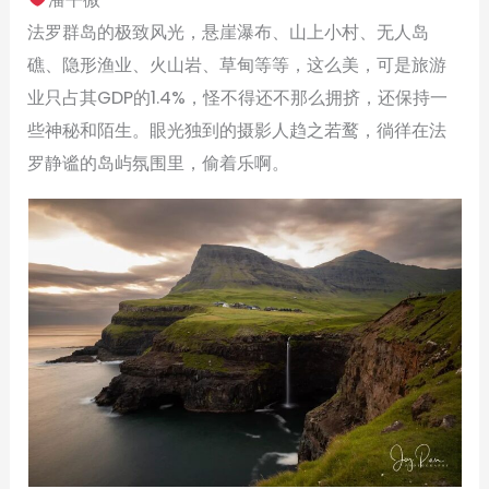
法罗群岛的极致风光，悬崖瀑布、山上小村、无人岛
礁、隐形渔业、火山岩、草甸等等，这么美，可是旅游
业只占其GDP的1.4%，怪不得还不那么拥挤，还保持一
些神秘和陌生。眼光独到的摄影人趋之若鹜，徜徉在法
罗静谧的岛屿氛围里，偷着乐啊。