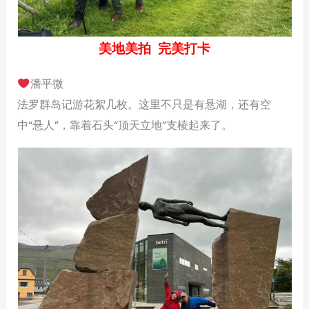
美地美拍 完美打卡
潘平微
法罗群岛记游花絮几枚。这里不只是有悬湖，还有空
中“悬人”，靠着石头“顶天立地”支棱起来了。