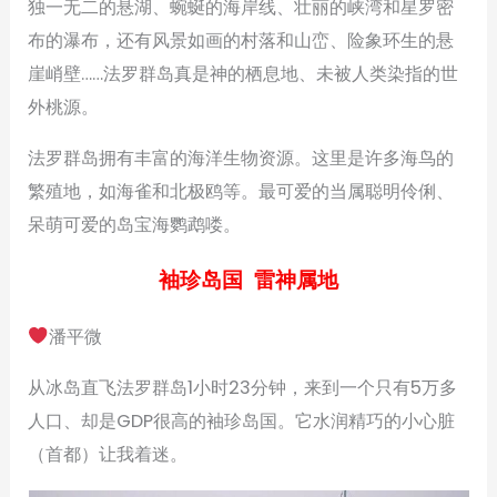
独一无二的悬湖、蜿蜒的海岸线、壮丽的峡湾和星罗密
布的瀑布，还有风景如画的村落和山峦、险象环生的悬
崖峭壁……法罗群岛真是神的栖息地、未被人类染指的世
外桃源。
法罗群岛拥有丰富的海洋生物资源。这里是许多海鸟的
繁殖地，如海雀和北极鸥等。最可爱的当属聪明伶俐、
呆萌可爱的岛宝海鹦鹉喽。
袖珍岛国 雷神属地
潘平微
从冰岛直飞法罗群岛1小时23分钟，来到一个只有5万多
人口、却是GDP很高的袖珍岛国。它水润精巧的小心脏
（首都）让我着迷。