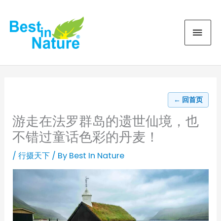
Skip
MAI
to
content
MEN
← 回首页
游走在法罗群岛的遗世仙境，也
不错过童话色彩的丹麦！
/
行摄天下
/ By
Best In Nature