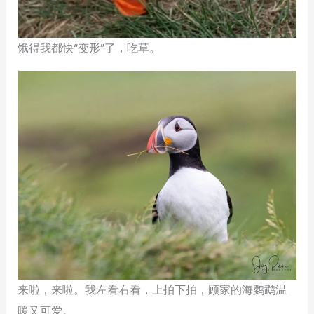
饿得我都快“变形”了，吃草。
来啦，来啦。我左看右看，上拍下拍，顾家的海鹦鹉温
暖又可爱。