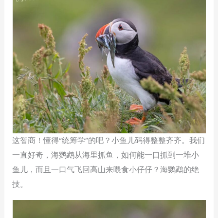
这智商！懂得“统筹学”的吧？小鱼儿码得整整齐齐。我们
一直好奇，海鹦鹉从海里抓鱼，如何能一口抓到一堆小
鱼儿，而且一口气飞回高山来喂食小仔仔？海鹦鹉的绝
技。