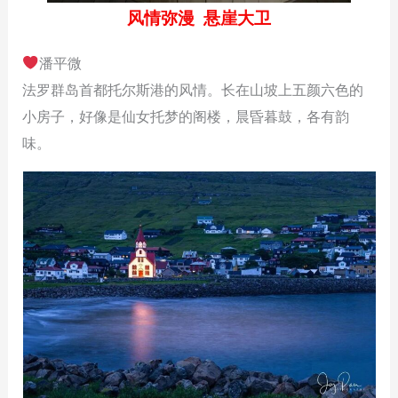
风情弥漫 悬崖大卫
潘平微
法罗群岛首都托尔斯港的风情。长在山坡上五颜六色的
小房子，好像是仙女托梦的阁楼，晨昏暮鼓，各有韵
味。