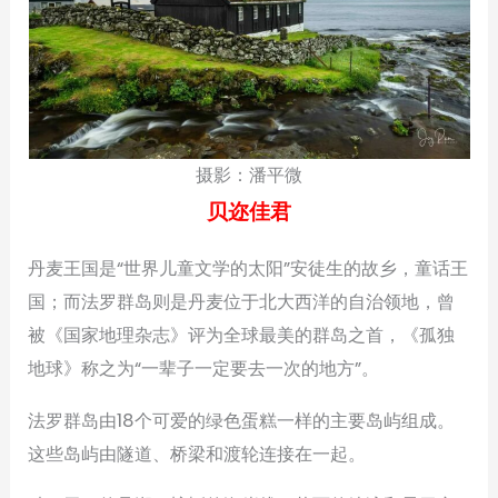
摄影：潘平微
贝迩佳君
丹麦王国是“世界儿童文学的太阳”安徒生的故乡，童话王
国；而法罗群岛则是丹麦位于北大西洋的自治领地，曾
被《国家地理杂志》评为全球最美的群岛之首，《孤独
地球》称之为“一辈子一定要去一次的地方”。
法罗群岛由18个可爱的绿色蛋糕一样的主要岛屿组成。
这些岛屿由隧道、桥梁和渡轮连接在一起。