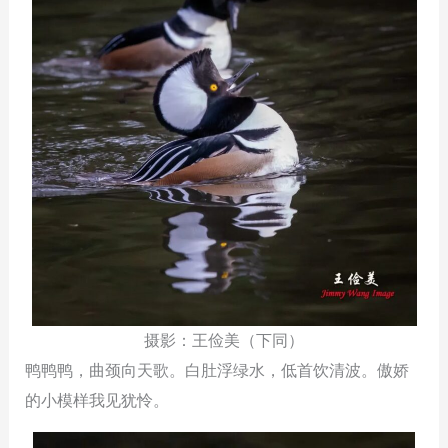
摄影：王俭美（下同）
鸭鸭鸭，曲颈向天歌。白肚浮绿水，低首饮清波。傲娇
的小模样我见犹怜。