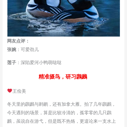
网友点评：
张婉
：可爱劲儿
莲子
：深陷爱河小鸭萌哒哒
精准摄鸟，研习鸊鷉
王俭美
冬天里的鸊鷉与鹈鹕，还有加拿大雁。拍了几年鸊鷉，
今天遇到的场景，算是比较冷清的，孤零零的几只鸊
鷉，虽说自在游弋，但是既不热烙，更遑论来一支水上