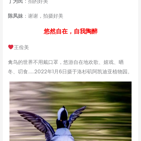
丁为民
：拍的好美
陈凤妹
：谢谢，拍摄好美
悠然自在，自我陶醉
王俭美
禽鸟的世界不用戴口罩，悠游自在地欢歌、嬉戏、晒
冬、叨食……2022年1月6日摄于洛杉矶阿凯迪亚植物园。