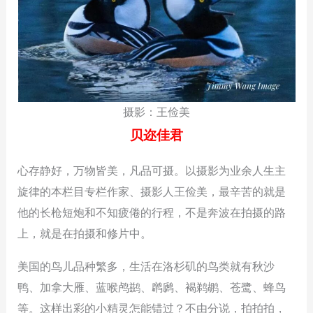
摄影：王俭美
贝迩佳君
心存静好，万物皆美，凡品可摄。以摄影为业余人生主
旋律的本栏目专栏作家、摄影人王俭美，最辛苦的就是
他的长枪短炮和不知疲倦的行程，不是奔波在拍摄的路
上，就是在拍摄和修片中。
美国的鸟儿品种繁多，生活在洛杉矶的鸟类就有秋沙
鸭、加拿大雁、蓝喉鸬鹚、䴙䴘、褐鹈鹕、苍鹭、蜂鸟
等。这样出彩的小精灵怎能错过？不由分说，拍拍拍，