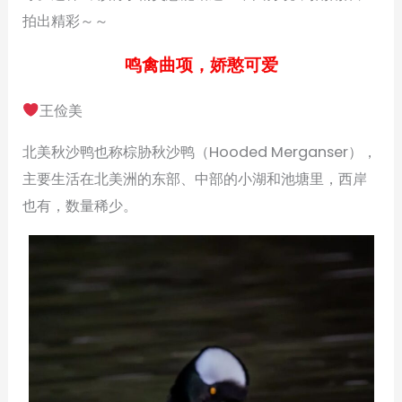
拍出精彩～～
鸣禽曲项，娇憨可爱
王俭美
北美秋沙鸭也称棕胁秋沙鸭（Hooded Merganser），
主要生活在北美洲的东部、中部的小湖和池塘里，西岸
也有，数量稀少。