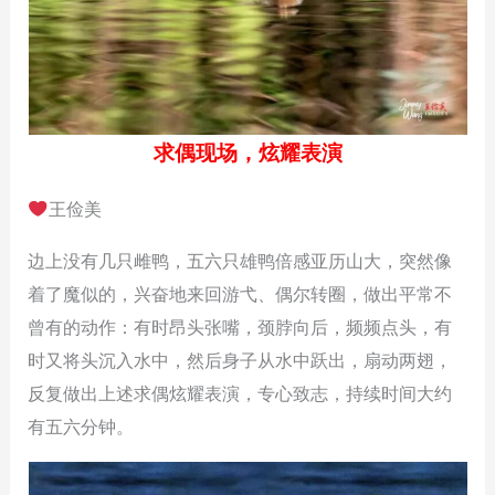
求偶现场，炫耀表演
王俭美
边上没有几只雌鸭，五六只雄鸭倍感亚历山大，突然像
着了魔似的，兴奋地来回游弋、偶尔转圈，做出平常不
曾有的动作：有时昂头张嘴，颈脖向后，频频点头，有
时又将头沉入水中，然后身子从水中跃出，扇动两翅，
反复做出上述求偶炫耀表演，专心致志，持续时间大约
有五六分钟。