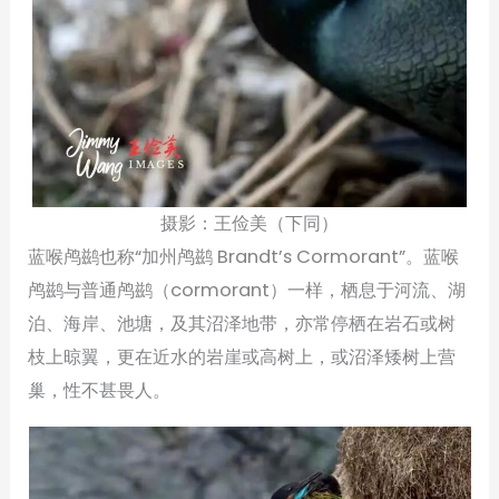
摄影：王俭美（下同）
蓝喉鸬鹚也称“加州鸬鹚 Brandt’s Cormorant”。蓝喉
鸬鹚与普通鸬鹚（cormorant）一样，栖息于河流、湖
泊、海岸、池塘，及其沼泽地带，亦常停栖在岩石或树
枝上晾翼，更在近水的岩崖或高树上，或沼泽矮树上营
巢，性不甚畏人。