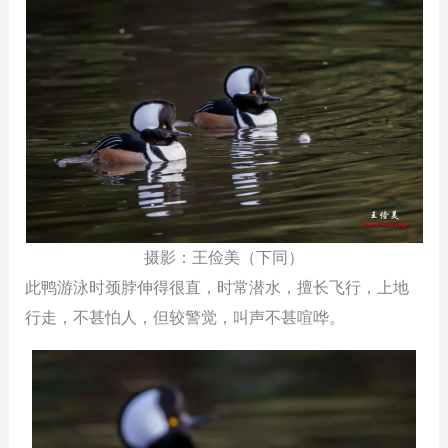
摄影：王俭美（下同）
此鸭游泳时颈脖伸得很直，时常潜水，擅长飞行，上地
行走，不甚怕人，但较警觉，叫声不甚喧哗。