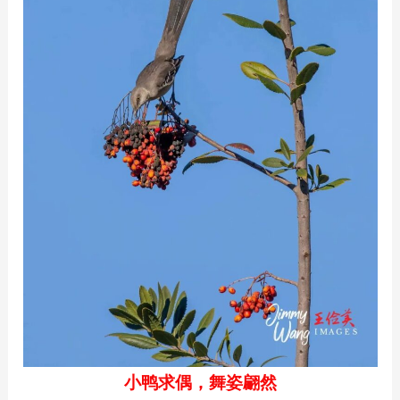
小鸭求偶，舞姿翩然