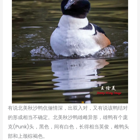
有说北美秋沙鸭伉俪情深，出双入对，又有说该鸭结对
的形成相当不确定。北美秋沙鸭雄雌异形，雄鸭有个庞
克(Punk)头，黑色，间有白色，长得相当英俊，雌鸭头
部和上颈棕褐色。