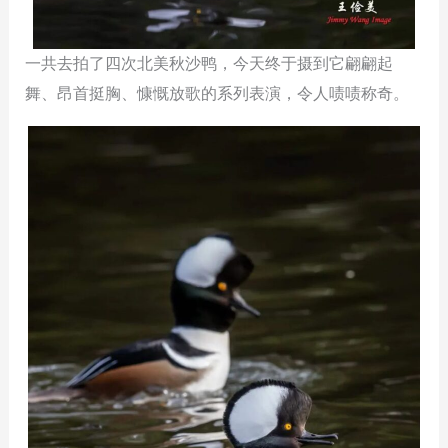
一共去拍了四次北美秋沙鸭，今天终于摄到它翩翩起
舞、昂首挺胸、慷慨放歌的系列表演，令人啧啧称奇。