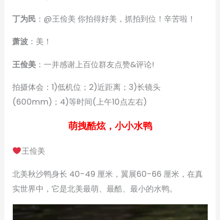
丁为民
：@王俭美 你拍得好美，抓拍到位！辛苦啦！
萧波
：美！
王俭美
：一并感谢上百位群友点赞&评论!
拍摄体会：1)低机位；2)近距离；3)长镜头
(600mm)；4)等时间(上午10点左右)
萌拽酷炫，小小水鸭
王俭美
北美秋沙鸭身长 40-49 厘米，翼展60-66 厘米，在真
实世界中，它是北美最萌、最酷、最小的水鸭。