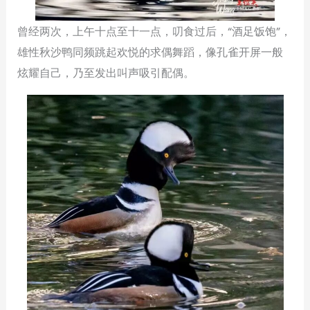
曾经两次，上午十点至十一点，叨食过后，“酒足饭饱”，
雄性秋沙鸭同频跳起欢悦的求偶舞蹈，像孔雀开屏一般
炫耀自己，乃至发出叫声吸引配偶。