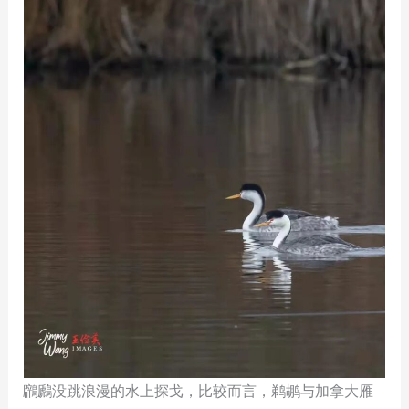
鸊鷉没跳浪漫的水上探戈，比较而言，鹈鹕与加拿大雁