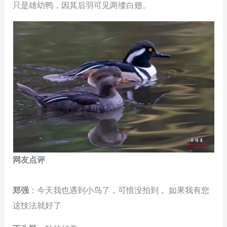
只是雄幼鸭，因其后羽可见两缕白翅。
网友点评
郑强
：今天我也遇到小鸟了，可惜没拍到， 如果我有您
这技法就好了