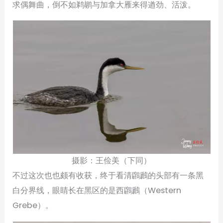
求偶舞曲，倒不如鹈鹕与加拿大雁来得遒劲、活泼。
摄影：王俭美（下同）
不过这次也也颇有收获，终于看清鸊鷉的头部有一条黑
白分界线，眼睛长在黑区的是西鸊鷉（Western
Grebe）。