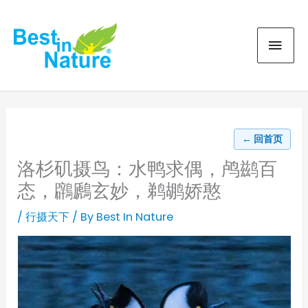
Skip
MAI
to
content
MEN
← 回首页
洛杉矶摄鸟：水鸭求偶，鸬鹚百
态，鸊鷉玄妙，鹈鹕娇憨
/
行摄天下
/ By
Best In Nature