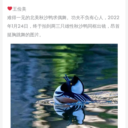
王俭美
难得一见的北美秋沙鸭求偶舞。功夫不负有心人，2022
年1月24日，终于拍到两三只雄性秋沙鸭同框出镜，昂首
挺胸跳舞的图片。