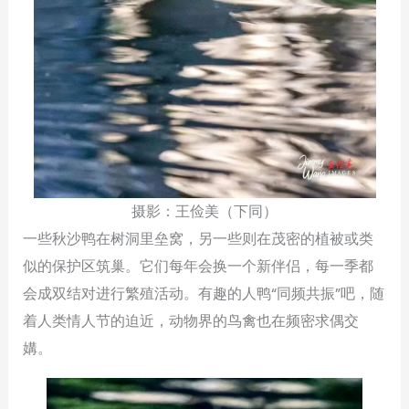
摄影：王俭美（下同）
一些秋沙鸭在树洞里垒窝，另一些则在茂密的植被或类
似的保护区筑巢。它们每年会换一个新伴侣，每一季都
会成双结对进行繁殖活动。有趣的人鸭“同频共振”吧，随
着人类情人节的迫近，动物界的鸟禽也在频密求偶交
媾。