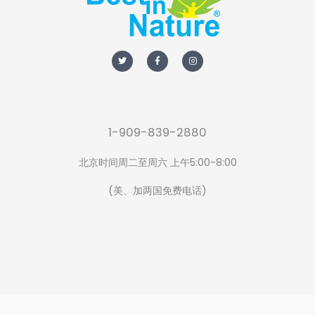
T
F
I
w
a
n
i
c
s
t
e
t
t
b
a
e
o
g
r
o
r
k
a
-
m
f
1-909-839-2880
北京时间周二至周六 上午5:00-8:00
(美、加两国免费电话)