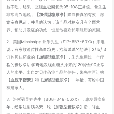
粒不吃，结果，空腹血糖回复为95-108正常值。曾先生
非常高兴地说，
【加强型糖尿净】
降血糖真的有效，愿
意亲身见证，并且他认为，该产品对糖友具有全面营
养、预防并发症的功效，也是他喜欢长期服用的原因。
2、美国Mississippi州朱先生（917-657-60XX）来电
说，有家族遗传性高血糖史，抱着试试的想法于2/15/13
订购贝佳药业的
【加强型糖尿净】
，朱先生用过一个疗
程的糖尿净后,惊奇地发现血糖从原来的120降至90正常
人的水平。出自对贝佳药业产品的信任，朱先生再订购
【血压平衡素】
和
【加强型糖尿净】
一年量，寄给中国
福建家人。
3、洛杉矶吴姓先生（808-349-56XX），患糖尿病多
年，经常注射胰岛素，吃
【加强型糖尿净】
后，降血