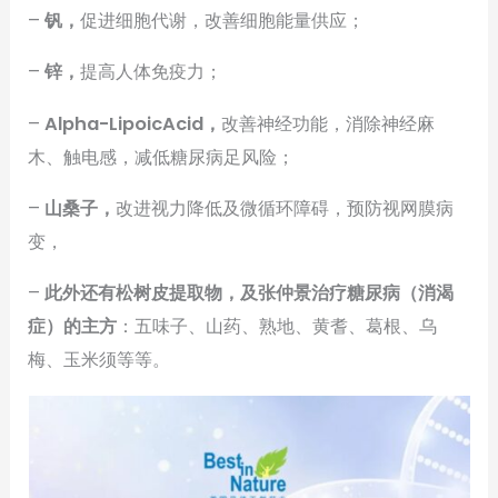
–
钒，
促进细胞代谢，改善细胞能量供应；
–
锌，
提高人体免疫力；
–
A
lpha-LipoicAcid，
改善神经功能，消除神经麻
木、触电感，减低糖尿病足风险；
–
山桑子，
改进视力降低及微循环障碍，预防视网膜病
变，
–
此外还有松树皮提取物，及张仲景治疗糖尿病（消渴
症）的主方
：五味子、山药、熟地、黄耆、葛根、乌
梅、玉米须等等。