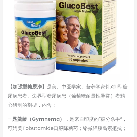
【加强型糖尿净】
是美、中医学家、营养学家针对II型糖
尿病患者、边界型糖尿病患（葡萄糖耐量性异常）者精
心研制的剂型，内含：
–
匙羹藤（Gymnema），
是来自印度的”糖分杀手”，
可媲美Tobutamide口服降糖药；铬减轻胰岛素抵抗；