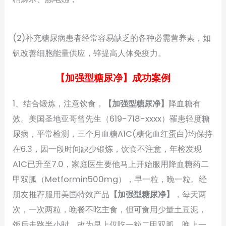
(2)补充糖尿病患者经常容易缺乏的各种必需营养素，如
钒改善细胞能量供应，锌提高人体免疫力。
【加强型糖尿净】成功案例
1、结合锻炼，注意饮食，
【加强型糖尿净】
降血糖有
效。美国圣地亚哥曾先生（619-718-xxxx）罹患轻度糖
尿病，平常检测，三个月血糖A1C(糖化血红蛋白)均保持
在6.3，因一段时间缺少锻炼，饮食不注意，年检发现
A1C已升至7.0，家庭医生要他马上开始服用降血糖药二
甲双胍（Metformin500mg），早一粒，晚一粒。经
朋友推荐服用美国特效产品
【加强型糖尿净】
，每天两
次，一次两粒，晚餐不吃主食，但可食用少量土豆泥，
饭后走路半小时，改为早上仅吃一粒二甲双胍，晚上一