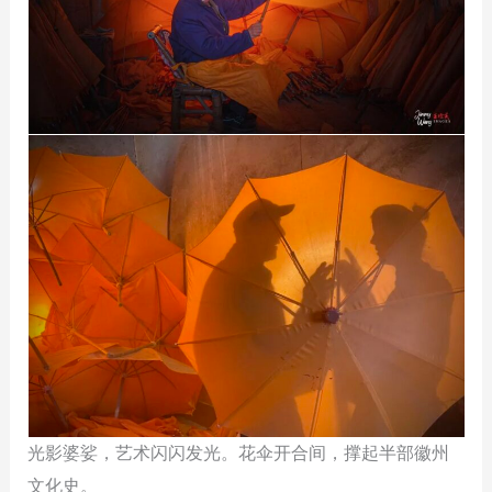
光影婆娑，艺术闪闪发光。花伞开合间，撑起半部徽州
文化史。