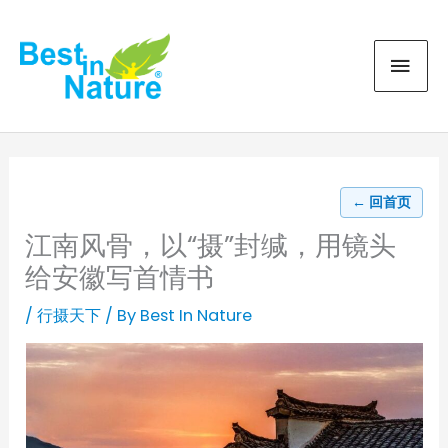
Skip
MAI
to
content
MEN
← 回首页
江南风骨，以“摄”封缄，用镜头
给安徽写首情书
/
行摄天下
/ By
Best In Nature