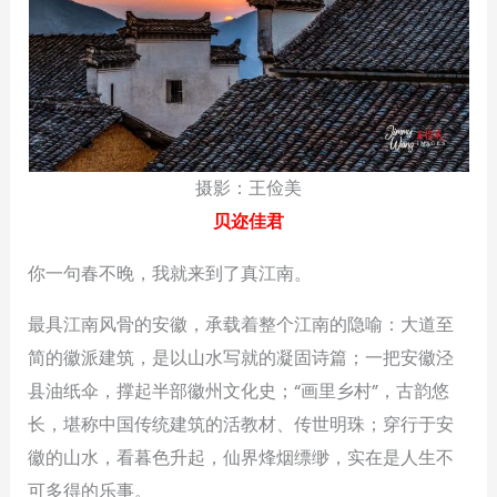
摄影：王俭美
贝迩佳君
你一句春不晚，我就来到了真江南。
最具江南风骨的安徽，承载着整个江南的隐喻：大道至
简的徽派建筑，是以山水写就的凝固诗篇；一把安徽泾
县油纸伞，撑起半部徽州文化史；“画里乡村”，古韵悠
长，堪称中国传统建筑的活教材、传世明珠；穿行于安
徽的山水，看暮色升起，仙界烽烟缥缈，实在是人生不
可多得的乐事。