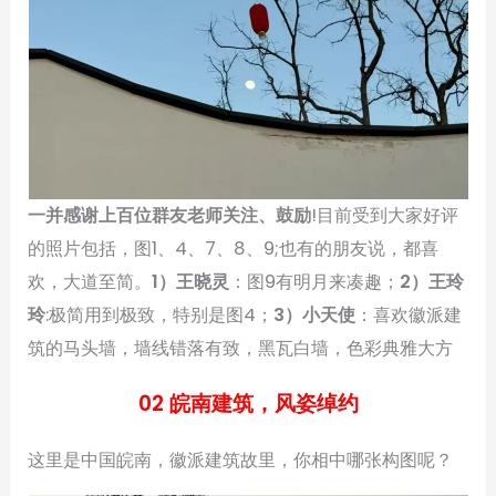
一并感谢上百位群友老师关注、鼓励
!目前受到大家好评
的照片包括，图1、4、7、8、9;也有的朋友说，都喜
欢，大道至简。
1）王晓灵
：图9有明月来凑趣；
2）王玲
玲
:极简用到极致，特别是图4；
3）小天使
：喜欢徽派建
筑的马头墙，墙线错落有致，黑瓦白墙，色彩典雅大方
02 皖南建筑，风姿绰约
这里是中国皖南，徽派建筑故里，你相中哪张构图呢？