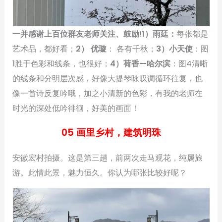
一并感谢上百位群友老师关注、鼓励
!
1）雨廷：
每张都是
艺术品，都好看；
2） 优璇
： 各有千秋；
3）小天使
：图
1胜于色彩和线条，也很好；
4）荷香—哈尔滨
：图4清晰
的线条和分明层次感，好像大提琴咏叹调循环往复，也
像一首诗反复吟哦，加之小清新的色彩，有我的老师在
时光的深处低吟徘徊，好美的画面！
05 画里乡村，建筑明珠
安徽宏村拍摄。这是第三趟，前两次走马观花，纯属旅
游。此情此景，魅力恒久。你认为哪张比较好呢？