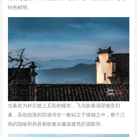
特色鲜明。
当暮色为村庄披上五彩的睡衣，飞鸟驮着渴望倦意归
巢，高低错落的院墙侍女一般站立于烽烟之中，整个江
南的隐喻和风骨都收敛在徽派建筑的眉眼间。