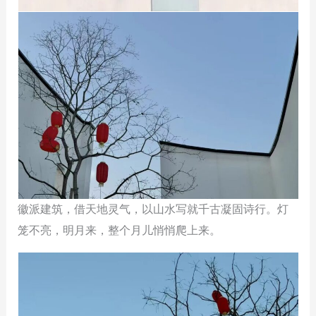
徽派建筑，借天地灵气，以山水写就千古凝固诗行。灯
笼不亮，明月来，整个月儿悄悄爬上来。