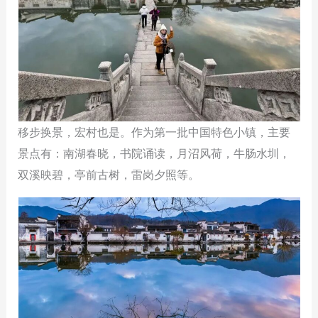
移步换景，宏村也是。作为第一批中国特色小镇，主要
景点有：南湖春晓，书院诵读，月沼风荷，牛肠水圳，
双溪映碧，亭前古树，雷岗夕照等。