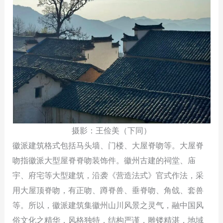
摄影：王俭美（下同）
徽派建筑格式包括马头墙、门楼、大屋脊吻等。大屋脊
吻指徽派大型屋脊脊吻装饰件。徽州古建的祠堂、庙
宇、府宅等大型建筑，沿袭《营造法式》官式作法，采
用大屋顶脊吻，有正吻、蹲脊兽、垂脊吻、角戗、套兽
等。所以，徽派建筑集徽州山川风景之灵气，融中国风
俗文化之精华，风格独特，结构严谨，雕镂精湛，地域