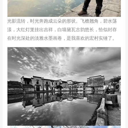
光影流转，时光奔跑成云朵的形状。飞檐翘角，碧水荡
漾，大红灯笼挂出吉祥，白墙黛瓦古韵悠长，恰似封存
在时光深处的淡雅水墨画卷，是我喜欢的宏村实锤了。