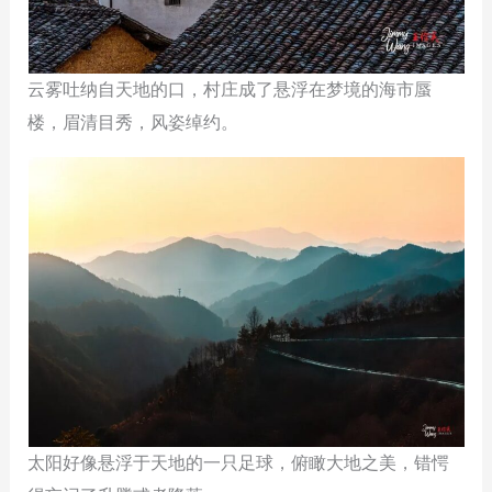
云雾吐纳自天地的口，村庄成了悬浮在梦境的海市蜃
楼，眉清目秀，风姿绰约。
太阳好像悬浮于天地的一只足球，俯瞰大地之美，错愕