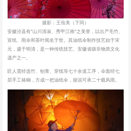
摄影：王俭美（下同）
安徽泾县有”山川清淑、秀甲江南”之美誉，以出产毛竹、
宣纸、雨伞和茶叶闻名于世。其油纸伞制作技艺始于宋
元，盛于明清，是一种传统技艺、安徽省级非物质文化
遗产之一。
匠人需经选竹、刨青、穿线等七十余道工序，伞面经七
层手工裱糊，方成一把油纸伞，据说可承二十载风雨。