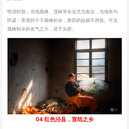
明清时期，当地孤峰、茂林等伞业尤为发达，当地有句
民谚：章渡的干子孤峰的伞，黄田的姑娘不用拣。可见
孤峰制伞的名气之大，居于头部。
04 红色泾县，宣纸之乡