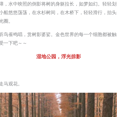
障，水中映照的倒影将树的身躯拉长，如梦如幻。轻轻划
小船悠悠荡荡，在水杉树间，在木桥下，轻轻滑行，抬头
光圈。
听鸟雀鸣唱，赏树影婆娑。金色世界的每一个细胞都被触
受一下吧～～
湿地公园，浮光掠影
走马观花。