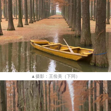
▲摄影：王俭美（下同）