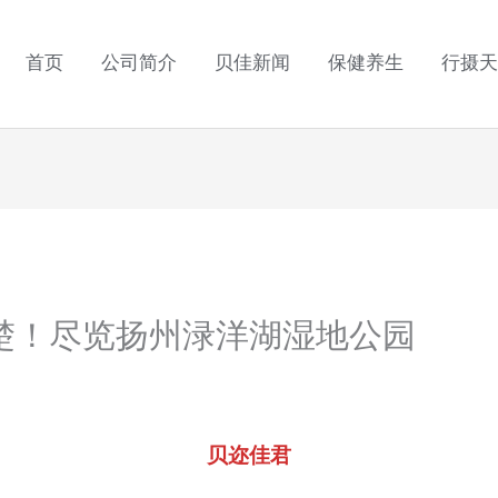
首页
公司简介
贝佳新闻
保健养生
行摄天
楚！尽览扬州渌洋湖湿地公园
贝迩佳君