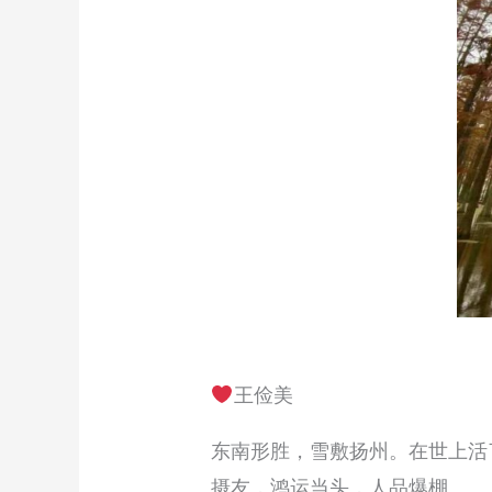
王俭美
东南形胜，雪敷扬州。在世上活
摄友，鸿运当头，人品爆棚。