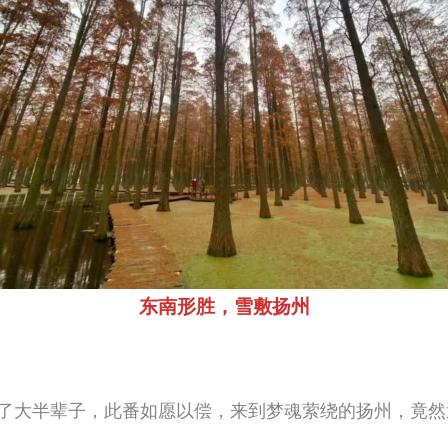
东南形胜，雪敷扬州
了大半辈子，此番如愿以偿，来到梦魂萦绕的扬州，竟然