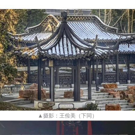
▲摄影：王俭美（下同）