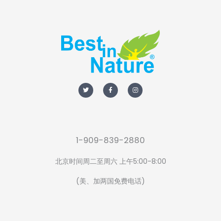
T
F
I
w
a
n
i
c
s
t
e
t
t
b
a
e
o
g
r
o
r
k
a
-
m
f
1-909-839-2880
北京时间周二至周六 上午5:00-8:00
(美、加两国免费电话)