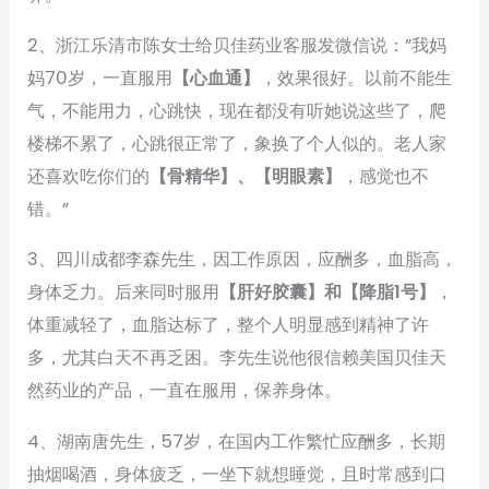
2、浙江乐清市陈女士给贝佳药业客服发微信说：”我妈
妈70岁，一直服用
【心血通】
，效果很好。以前不能生
气，不能用力，心跳快，现在都没有听她说这些了，爬
楼梯不累了，心跳很正常了，象换了个人似的。老人家
还喜欢吃你们的
【骨精华】、【明眼素】
，感觉也不
错。”
3、四川成都李森先生，因工作原因，应酬多，血脂高，
身体乏力。后来同时服用
【肝好胶囊】和【降脂1号】
，
体重减轻了，血脂达标了，整个人明显感到精神了许
多，尤其白天不再乏困。李先生说他很信赖美国贝佳天
然药业的产品，一直在服用，保养身体。
4、湖南唐先生，57岁，在国内工作繁忙应酬多，长期
抽烟喝酒，身体疲乏，一坐下就想睡觉，且时常感到口