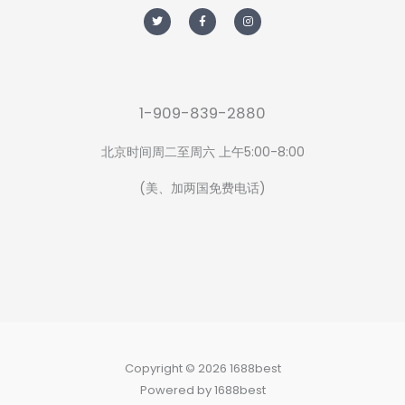
T
F
I
w
a
n
i
c
s
t
e
t
t
b
a
e
o
g
r
o
r
k
a
-
m
f
1-909-839-2880
北京时间周二至周六 上午5:00-8:00
(美、加两国免费电话)
Copyright © 2026 1688best
Powered by 1688best