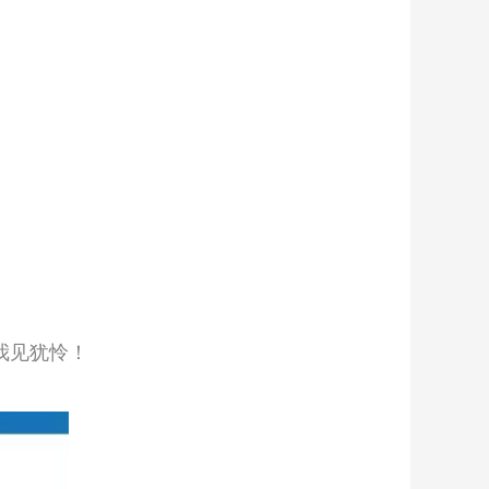
我见犹怜！