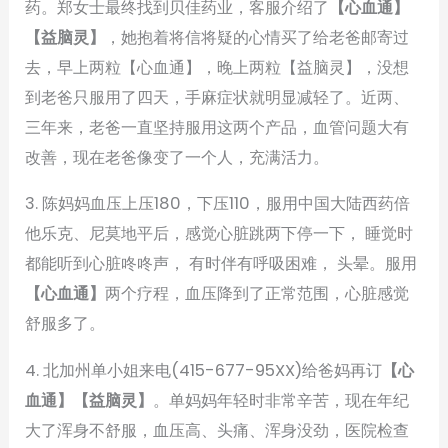
药。郑女士最终找到贝佳药业，客服介绍了
【心血通】
【益脑灵】
，她抱着将信将疑的心情买了给老爸邮寄过
去，早上两粒【心血通】，晚上两粒【益脑灵】，没想
到老爸只服用了四天，手麻症状就明显减轻了。近两、
三年来，老爸一直坚持服用这两个产品，血管问题大有
改善，现在老爸像变了一个人，充满活力。
3. 陈妈妈血压上压180，下压110，服用中国大陆西药倍
他乐克、尼莫地平后，感觉心脏跳两下停一下， 睡觉时
都能听到心脏咚咚声， 有时伴有呼吸困难， 头晕。服用
【心血通】
两个疗程，血压降到了正常范围，心脏感觉
舒服多了。
4. 北加州单小姐来电(415-677-95XX)给爸妈再订
【心
血通】【益脑灵】
。单妈妈年轻时非常辛苦，现在年纪
大了浑身不舒服，血压高、头痛、浑身没劲，医院检查