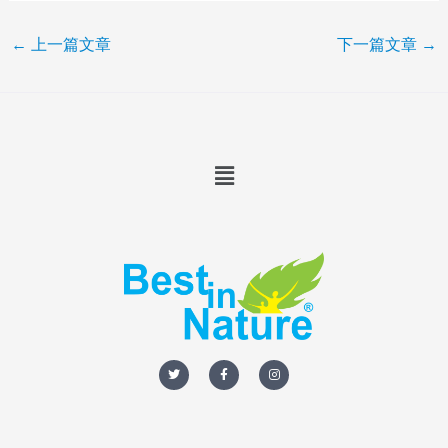
←
上一篇文章
下一篇文章
→
Menu
T
F
I
w
a
n
i
c
s
t
e
t
t
b
a
e
o
g
r
o
r
k
a