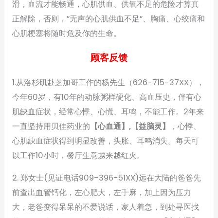
滑，血流才能畅通，心肌供血、供氧不足的危险才算真
正解除，否则，”无声的心肌供血不足”、胸痛、心绞痛和
心肌梗塞将随时危及你的生命。
顾客反馈
1.从洛杉矶赴芝加哥工作的杨先生（626-715-37XX），
今年60岁，有10年的动脉粥样硬化、高血压史，伴有心
肌缺血症状，经常心悸、心慌、耳鸣，不能工作。2年来
一直坚持用贝佳药业的
【心血通】,【益脑灵】
，心悸、
心肌缺血症状得到明显改善，头胀、耳鸣消失。每天可
以工作10小时，餐厅生意越来越红火。
2. 郑女士(见证电话909-396-51XX)远在大陆的爸爸先
前查出血管钙化，左心肥大，左手麻，加上因为压力
大，老爸变得呆呆的不爱说话，家人着急，到处寻医找