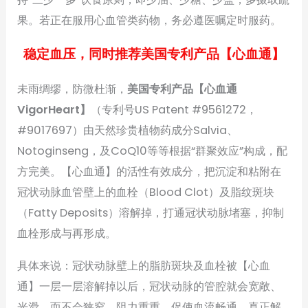
果。若正在服用心血管类药物，务必遵医嘱定时服药。
稳定血压，同时推荐美国专利产品【心血通】
未雨绸缪，防微杜渐，
美国专利产品【心血通
VigorHeart】
（专利号US Patent #9561272，
#9017697）由天然珍贵植物药成分Salvia、
Notoginseng，及CoQ10等等根据“群聚效应”构成，配
方完美。【心血通】的活性有效成分，把沉淀和粘附在
冠状动脉血管壁上的血栓（Blood Clot）及脂纹斑块
（Fatty Deposits）溶解掉，打通冠状动脉堵塞，抑制
血栓形成与再形成。
具体来说：冠状动脉壁上的脂肪斑块及血栓被【心血
通】一层一层溶解掉以后，冠状动脉的管腔就会宽敞、
光滑，而不会狭窄、阻力重重，促使血流畅通，真正解