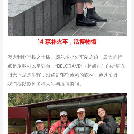
14 森林火车，活博物馆
澳大利亚行摄之十四。墨尔本小火车站之旅，最大的特
点是旅客可以坐窗台，“BELCRAVE”（起点站）的标牌在
阳光下熠熠生辉，沿路是郁郁葱葱的森林，通过拍摄，
我们得以窥见多样人生与温情瞬间。