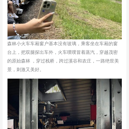
森林小火车车厢窗户基本没有玻璃，乘客坐在车厢的窗
台上，把双腿探出车外，火车噗噗冒着蒸汽，穿越茂密
的原始森林 ，穿过栈桥，跨过溪谷和农庄，一路绝世美
景，刺激又美好。