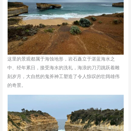
这里的景观都属于海蚀地形，岩石矗立于湛蓝海水之
中、经年累日，接受海水的洗礼，海浪的刀刃跳跃着雕
刻岁月，大自然的鬼斧神工塑造了令人惊叹的壮阔雄伟
的奇景。