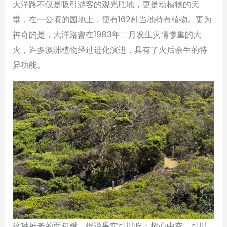
大洋路不仅是吸引游客的观光胜地，更是动植物的天
堂，在一公顷的园地上，便有162种当地特有植物。更为
神奇的是，大洋路曾在1983年二月发生灾情惨重的大
火，许多澳洲植物经过进化演进，具有了火后余生的特
异功能。
这种神奇的面包树，据说果实可以吃；树心中空，可以