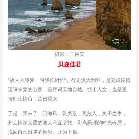
摄影：王俭美
贝迩佳君
“故人入我梦，明我长相忆”。行走澳大利亚，是完成疫情
阻隔未竟的心愿，是拜谒天地自然、城市人文，也是重
拾师生情谊，昔日重来。
于是，我来了，听海风，赏美景，见故人，执子之手，
开启情深义重的澳大利亚之旅。剥离悬浮的时光碎屑，
找回自己斑驳的倒影。此为下篇。