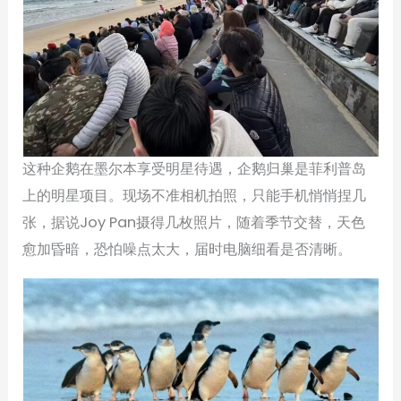
这种企鹅在墨尔本享受明星待遇，企鹅归巢是菲利普岛
上的明星项目。现场不准相机拍照，只能手机悄悄捏几
张，据说Joy Pan摄得几枚照片，随着季节交替，天色
愈加昏暗，恐怕噪点太大，届时电脑细看是否清晰。