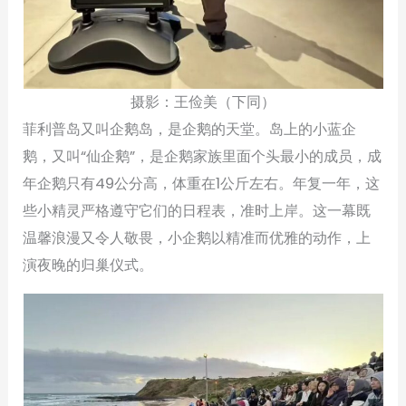
摄影：王俭美（下同）
菲利普岛又叫企鹅岛，是企鹅的天堂。岛上的小蓝企
鹅，又叫“仙企鹅”，是企鹅家族里面个头最小的成员，成
年企鹅只有49公分高，体重在1公斤左右。年复一年，这
些小精灵严格遵守它们的日程表，准时上岸。这一幕既
温馨浪漫又令人敬畏，小企鹅以精准而优雅的动作，上
演夜晚的归巢仪式。