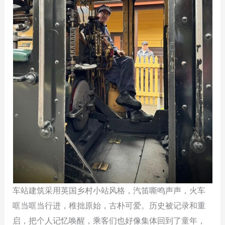
车站建筑采用英国乡村小站风格，汽笛嘶鸣声声，火车
哐当哐当行进，稚拙原始，古朴可爱。历史被记录和重
启，把个人记忆唤醒，乘客们也好像集体回到了童年，