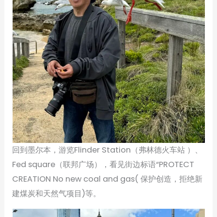
回到墨尔本，游览Flinder Station（弗林德火车站 ）、
Fed square（联邦广场），看见街边标语“PROTECT
CREATION No new coal and gas( 保护创造，拒绝新
建煤炭和天然气项目)等。