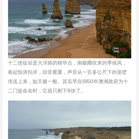
十二使徒岩是大洋路的精华点，南极圈吹来的季候风，
卷起惊涛拍岸，回音重重，声音从一百多公尺下的崖壁
传送上来，如天籁一般。其实早在1950年澳洲政府为十
二门徒命名时，它就只剩下8块了。