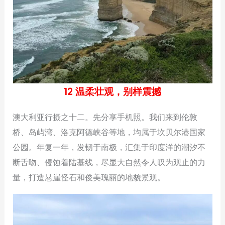
12 温柔壮观，别样震撼
澳大利亚行摄之十二。先分享手机照。我们来到伦敦
桥、岛屿湾、洛克阿德峡谷等地，均属于坎贝尔港国家
公园。年复一年，发韧于南极，汇集于印度洋的潮汐不
断舌吻、侵蚀着陆基线，尽显大自然令人叹为观止的力
量，打造悬崖怪石和俊美瑰丽的地貌景观。