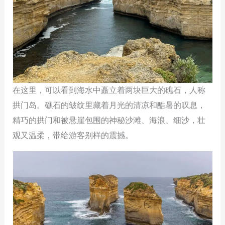
在这里，可以看到海水中矗立着两块巨大的礁石，人称
拱门岛。礁石的皱纹里藏着月光的清凉和酷暑的叹息，
精巧的拱门和被悬崖包围的神秘沙滩、海浪、细沙，壮
观又温柔，带给游客别样的震撼。