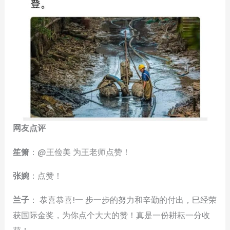
网友点评
笙箫
：@王俭美 为王老师点赞！
张婉
：点赞！
兰子
： 恭喜恭喜!一 步一步的努力和辛勤的付出，巳经荣
获国际金奖，为你点个大大的赞！真是一份耕耘一分收