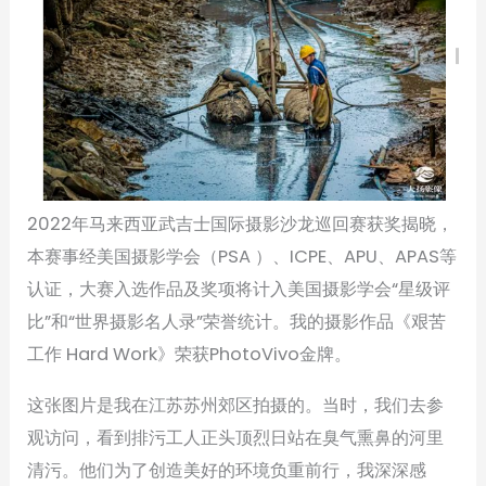
2022年马来西亚武吉士国际摄影沙龙巡回赛获奖揭晓，
本赛事经美国摄影学会（PSA ）、ICPE、APU、APAS等
认证，大赛入选作品及奖项将计入美国摄影学会“星级评
比”和“世界摄影名人录”荣誉统计。我的摄影作品《艰苦
工作 Hard Work》荣获PhotoVivo金牌。
这张图片是我在江苏苏州郊区拍摄的。当时，我们去参
观访问，看到排污工人正头顶烈日站在臭气熏鼻的河里
清污。他们为了创造美好的环境负重前行，我深深感