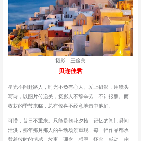
摄影：王俭美
贝迩佳君
星光不问赶路人，时光不负有心人。爱上摄影，用镜头
写诗，以图片传递美，摄影人不辞辛劳，不计报酬。而
收获的季节来临，总有惊喜不经意地击中他们。
可惜，昔日不重来。只能是朝花夕拾，记忆的闸门瞬间
泄洪，那年那月那人的生动场景重现，每一幅作品都承
载着彼时的情感、故事、理念、感恩、怀念、感动、伤