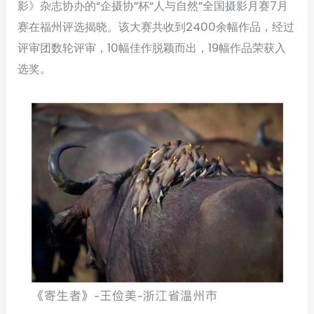
影》杂志协办的“企摄协”杯“人与自然”全国摄影月赛7月
赛在福州评选揭晓。该大赛共收到2400余幅作品，经过
评审团数轮评审，10幅佳作脱颖而出，19幅作品荣获入
选奖。