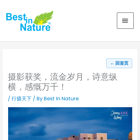
Skip
MAI
to
content
MEN
← 回首页
摄影获奖，流金岁月，诗意纵
横，感慨万千！
/
行摄天下
/ By
Best In Nature