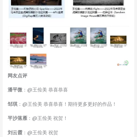
网友点评
潘平微
：@王俭美 恭喜恭喜
邹琪
：@王俭美 恭喜恭喜！期待更多更好的作品！
平沙落雁
：@王俭美 祝贺！
刘云霞
：@王俭美 祝贺