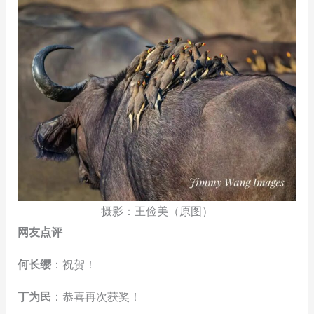
摄影：王俭美（原图）
网友点评
何长缨
：祝贺！
丁为民
：恭喜再次获奖！