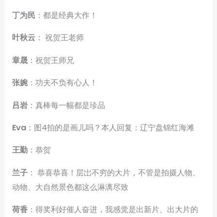
丁为民
：都是经典大作！
叶秋云
： 祝贺王老师
章晟
：祝贺王师兄
张婉
：功夫不负有心人！
吕岩
：真棒每一幅都是珍品
Eva
：图4拍的是画儿吗？本人回复：辽宁盘锦红海滩
王勤
：恭贺
兰子
： 恭喜恭喜！层岀不穷的大片，不管是拍摄人物、
动物、大自然景色都这么淋漓尽致
荷香
：得奖利好催人奋进，我感觉是出新片、出大片的