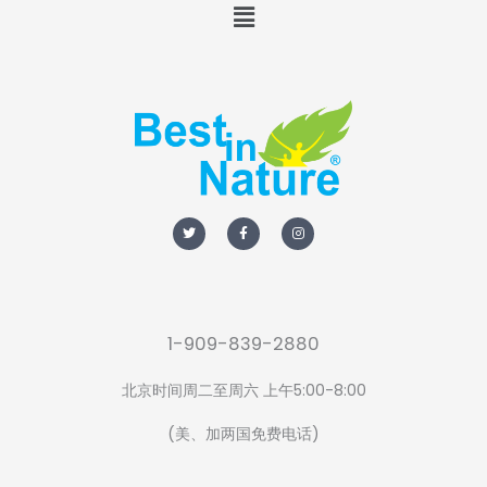
Menu
T
F
I
w
a
n
i
c
s
t
e
t
t
b
a
e
o
g
r
o
r
k
a
-
m
f
1-909-839-2880
北京时间周二至周六 上午5:00-8:00
(美、加两国免费电话)